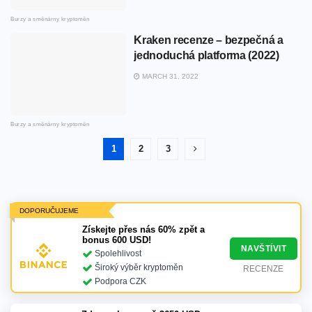
Burzy a směnárny kryptoměn
Kraken recenze – bezpečná a
jednoduchá platforma (2022)
MARCH 31, 2022
Burzy a směnárny kryptoměn
1
2
3
DOPORUČUJEME
Získejte přes nás 60% zpět a
bonus 600 USD!
NAVŠTÍVIT
Spolehlivost
Široký výběr kryptoměn
RECENZE
Podpora CZK