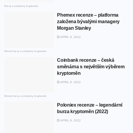
Burzy a směnárny kryptoměn
Phemex recenze – platforma
založena bývalými managery
Morgan Stanley
APRIL 8, 2022
Bitcoin burzy a směnárny kryptoměn
Coinbank recenze – česká
směnárna s největším výběrem
kryptoměn
APRIL 8, 2022
Bitcoin burzy a směnárny kryptoměn
Poloniex recenze – legendární
burza kryptoměn (2022)
APRIL 8, 2022