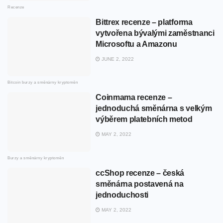
Recenze
Bittrex recenze – platforma
vytvořena bývalými zaměstnanci
Microsoftu a Amazonu
JUNE 2, 2022
Bitcoin burzy a směnárny kryptoměn
Coinmama recenze –
jednoduchá směnárna s velkým
výběrem platebních metod
MAY 2, 2022
Burzy a směnárny kryptoměn
ccShop recenze – česká
směnárna postavená na
jednoduchosti
MAY 2, 2022