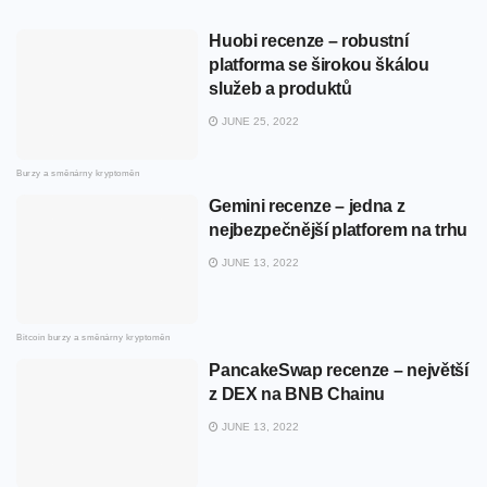
Huobi recenze – robustní
platforma se širokou škálou
služeb a produktů
JUNE 25, 2022
Burzy a směnárny kryptoměn
Gemini recenze – jedna z
nejbezpečnější platforem na trhu
JUNE 13, 2022
Bitcoin burzy a směnárny kryptoměn
PancakeSwap recenze – největší
z DEX na BNB Chainu
JUNE 13, 2022