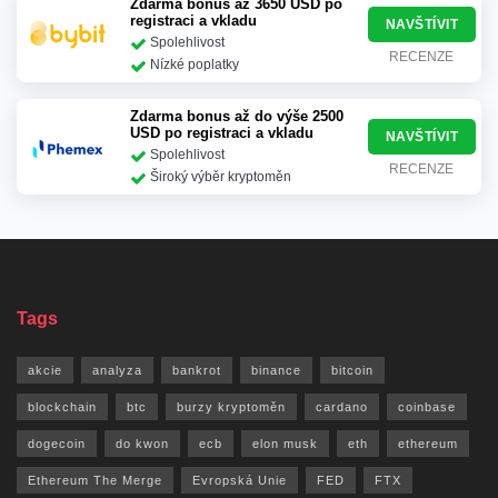
Zdarma bonus až 3650 USD po
registraci a vkladu
NAVŠTÍVIT
Spolehlivost
RECENZE
Nízké poplatky
Zdarma bonus až do výše 2500
USD po registraci a vkladu
NAVŠTÍVIT
Spolehlivost
RECENZE
Široký výběr kryptoměn
Tags
akcie
analyza
bankrot
binance
bitcoin
blockchain
btc
burzy kryptoměn
cardano
coinbase
dogecoin
do kwon
ecb
elon musk
eth
ethereum
Ethereum The Merge
Evropská Unie
FED
FTX