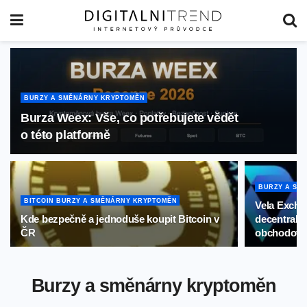
BURZY A SMĚNÁRNY KRYPTOMĚN
Burza Weex: Vše, co potřebujete vědět
o této platformě
BURZY A SM
BITCOIN BURZY A SMĚNÁRNY KRYPTOMĚN
Vela Excha
Kde bezpečně a jednoduše koupit Bitcoin v
decentrali
ČR
obchodová
Burzy a směnárny kryptoměn