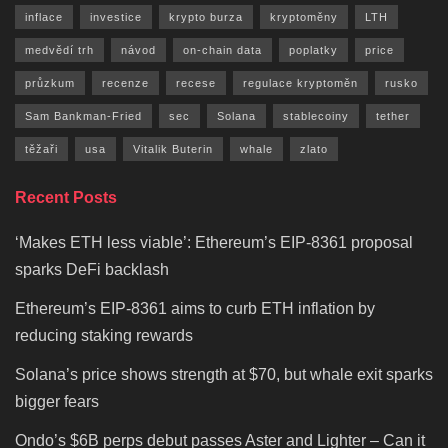
inflace
investice
krypto burza
kryptoměny
LTH
medvědí trh
návod
on-chain data
poplatky
price
průzkum
recenze
recese
regulace kryptoměn
rusko
Sam Bankman-Fried
sec
Solana
stablecoiny
tether
těžaři
usa
Vitalik Buterin
whale
zlato
Recent Posts
‘Makes ETH less viable’: Ethereum’s EIP-8361 proposal
sparks DeFi backlash
Ethereum’s EIP-8361 aims to curb ETH inflation by
reducing staking rewards
Solana’s price shows strength at $70, but whale exit sparks
bigger fears
Ondo’s $6B perps debut passes Aster and Lighter – Can it