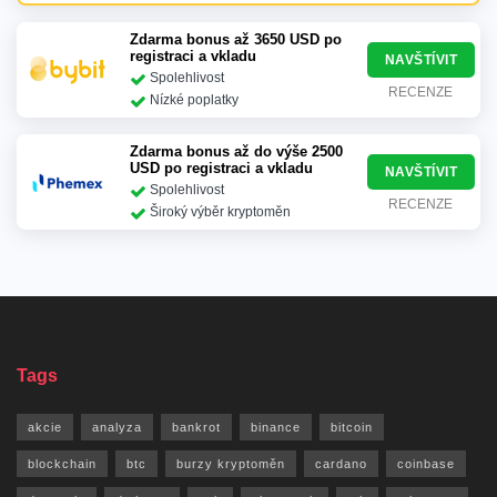
Zdarma bonus až 3650 USD po
registraci a vkladu
NAVŠTÍVIT
Spolehlivost
RECENZE
Nízké poplatky
Zdarma bonus až do výše 2500
USD po registraci a vkladu
NAVŠTÍVIT
Spolehlivost
RECENZE
Široký výběr kryptoměn
Tags
akcie
analyza
bankrot
binance
bitcoin
blockchain
btc
burzy kryptoměn
cardano
coinbase