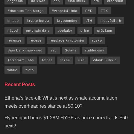
dogecoin
do kwon
ecb
elon musk
eth
ethereum
Ethereum The Merge
Evropská Unie
FED
FTX
inflace
krypto burza
kryptoměny
LTH
medvědí trh
návod
on-chain data
poplatky
price
průzkum
recenze
recese
regulace kryptoměn
rusko
Sam Bankman-Fried
sec
Solana
stablecoiny
Terraform Labs
tether
těžaři
usa
Vitalik Buterin
whale
zlato
Recent Posts
Ethena’s face-off: What’s next as whale accumulation
meets overhead resistance at $0.10?
Hyperliquid burns $1.28M HYPE as price corrects – Is $60
next?