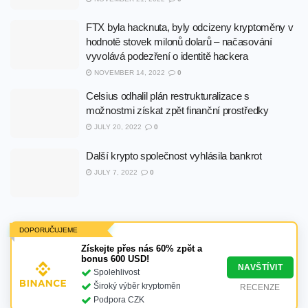
FTX byla hacknuta, byly odcizeny kryptoměny v
hodnotě stovek milonů dolarů – načasování
vyvolává podezření o identitě hackera
NOVEMBER 14, 2022
0
Celsius odhalil plán restrukturalizace s
možnostmi získat zpět finanční prostředky
JULY 20, 2022
0
Další krypto společnost vyhlásila bankrot
JULY 7, 2022
0
DOPORUČUJEME
Získejte přes nás 60% zpět a
bonus 600 USD!
NAVŠTÍVIT
Spolehlivost
Široký výběr kryptoměn
RECENZE
Podpora CZK