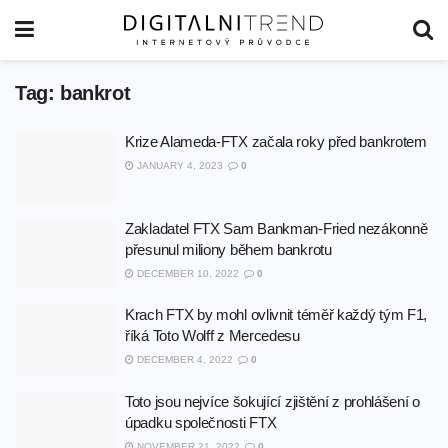
Tag:
bankrot
Krize Alameda-FTX začala roky před bankrotem
JANUARY 4, 2023
0
Zakladatel FTX Sam Bankman-Fried nezákonně
přesunul miliony během bankrotu
DECEMBER 10, 2022
0
Krach FTX by mohl ovlivnit téměř každý tým F1,
říká Toto Wolff z Mercedesu
DECEMBER 4, 2022
0
Toto jsou nejvíce šokující zjištění z prohlášení o
úpadku společnosti FTX
NOVEMBER 21, 2022
0