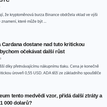
0
jí, že kryptoměnová burza Binance obdržela vklad ve výši
 znamení, které může být ...
 Cardana dostane nad tuto kritickou
 bychom očekávat další růst
0
ší díky přetrvávajícímu nákupnímu tlaku. Cena je konečně
itickou úroveň 0,55 USD. ADA těží ze základního spouštěče
um tento medvědí vzor, přidá další ztráty a
 1 000 dolarů?