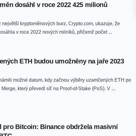
oměn dosáhl v roce 2022 425 milionů
 největší kryptoměnových burz, Crypto.com, ukazuje, že
sáhla v roce 2022 nových milníků, přičemž počet ...
ených ETH budou umožněny na jaře 2023
známili možné datum, kdy začnou výběry uzamčených ETH po
Merge, který převedl síť na Proof-of-Stake (PoS). V ...
 pro Bitcoin: Binance obdržela masivní
 BTC