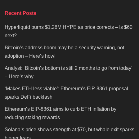
Recent Posts
Hyperliquid burns $1.28M HYPE as price corrects – Is $60
next?
Bitcoin’s address boom may be a security warning, not
adoption – Here’s how!
Analyst: ‘Bitcoin’s bottom is still 2 months to go from today’
– Here’s why
‘Makes ETH less viable’: Ethereum’s EIP-8361 proposal
sparks DeFi backlash
Ethereum’s EIP-8361 aims to curb ETH inflation by
reducing staking rewards
Solana’s price shows strength at $70, but whale exit sparks
bigger fears