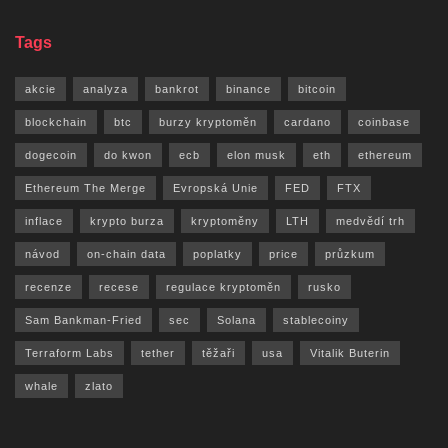
Tags
akcie
analyza
bankrot
binance
bitcoin
blockchain
btc
burzy kryptoměn
cardano
coinbase
dogecoin
do kwon
ecb
elon musk
eth
ethereum
Ethereum The Merge
Evropská Unie
FED
FTX
inflace
krypto burza
kryptoměny
LTH
medvědí trh
návod
on-chain data
poplatky
price
průzkum
recenze
recese
regulace kryptoměn
rusko
Sam Bankman-Fried
sec
Solana
stablecoiny
Terraform Labs
tether
těžaři
usa
Vitalik Buterin
whale
zlato