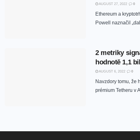
AUGUST 27, 2022
0
Ethereum a kryptotr
Powell naznačil „dalš
2 metriky signa
hodnotě 1,1 bi
AUGUST 6, 2022
0
Navzdory tomu, že h
prémium Tetheru v Asi