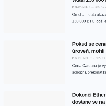
NOVEMBER 19, 2022
On-chain data ukazu
130 000 BTC, což je
Pokud se cena
úroveň, mohli
SEPTEMBER 12, 2022
Cena Cardana je vyš
schopna překonat kr
...
Dokončí Ethere
dostane se na