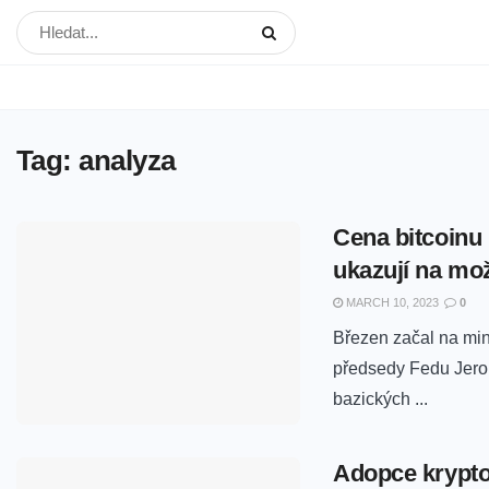
Tag:
analyza
Cena bitcoinu
ukazují na mo
MARCH 10, 2023
0
Březen začal na min
předsedy Fedu Jerom
bazických ...
Adopce krypto