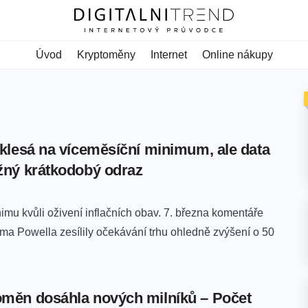
Úvod
Kryptoměny
Internet
Online nákupy
 klesá na víceměsíční minimum, ale data
žný krátkodobý odraz
imu kvůli oživení inflačních obav. 7. března komentáře
a Powella zesílily očekávání trhu ohledně zvýšení o 50
měn dosáhla nových milníků – Počet