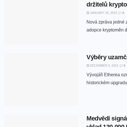
držitelů krypt
JANUARY 26, 2023
0
Nová zpráva jedné z
adopce kryptoměn do
Výběry uzamč
DECEMBER 9, 2022
0
Vývojáři Etherea o
historickém upgradu 
Medvědí signál
vklad 130 000