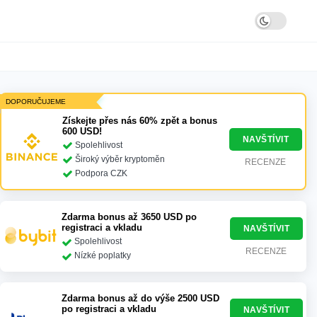
DOPORUČUJEME
Získejte přes nás 60% zpět a bonus
600 USD!
NAVŠTÍVIT
Spolehlivost
Široký výběr kryptoměn
RECENZE
Podpora CZK
Zdarma bonus až 3650 USD po
registraci a vkladu
NAVŠTÍVIT
Spolehlivost
RECENZE
Nízké poplatky
Zdarma bonus až do výše 2500 USD
po registraci a vkladu
NAVŠTÍVIT