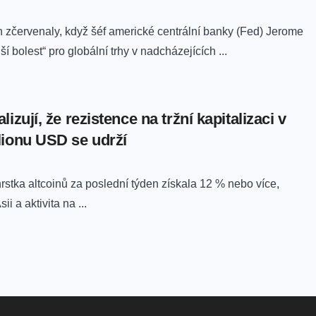
h zčervenaly, když šéf americké centrální banky (Fed) Jerome
í bolest“ pro globální trhy v nadcházejících ...
lizují, že rezistence na tržní kapitalizaci v
lionu USD se udrží
rstka altcoinů za poslední týden získala 12 % nebo více,
i a aktivita na ...