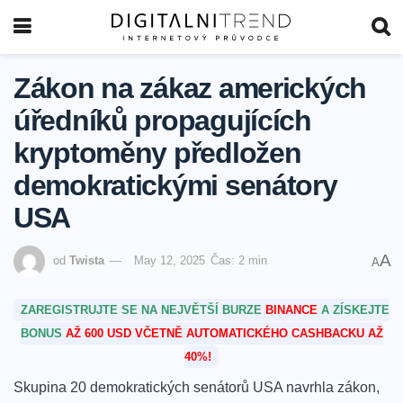
Zákon na zákaz amerických
úředníků propagujících
kryptoměny předložen
demokratickými senátory
USA
A
od
Twista
May 12, 2025
Čas: 2 min
A
ZAREGISTRUJTE SE NA NEJVĚTŠÍ BURZE
BINANCE
A ZÍSKEJTE
BONUS
AŽ 600 USD VČETNĚ AUTOMATICKÉHO CASHBACKU AŽ
40%!
Skupina 20 demokratických senátorů USA⁢ navrhla ⁣zákon,