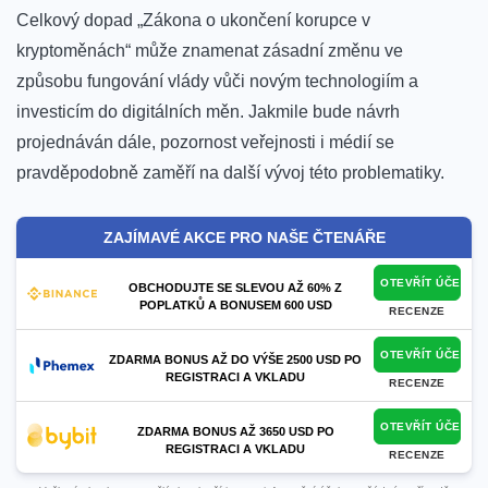
Celkový dopad „Zákona o ukončení⁣ korupce v
kryptoměnách“ může znamenat zásadní změnu ve
způsobu fungování vlády vůči novým technologiím a
investicím do digitálních měn. Jakmile ⁣bude návrh
projednáván⁣ dále, pozornost veřejnosti i médií se
pravděpodobně⁢ zaměří​ na další vývoj této‍ problematiky.
ZAJÍMAVÉ AKCE PRO NAŠE ČTENÁŘE
OTEVŘÍT ÚČET
OBCHODUJTE SE SLEVOU AŽ 60% Z
POPLATKŮ A BONUSEM 600 USD
RECENZE
OTEVŘÍT ÚČET
ZDARMA BONUS AŽ DO VÝŠE 2500 USD PO
REGISTRACI A VKLADU
RECENZE
OTEVŘÍT ÚČET
ZDARMA BONUS AŽ 3650 USD PO
REGISTRACI A VKLADU
RECENZE