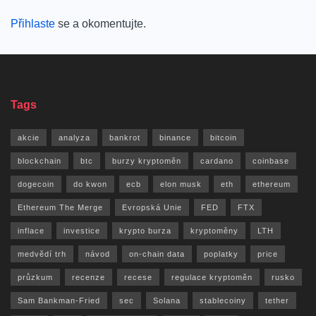
Přihlaste
se a okomentujte.
Tags
akcie
analyza
bankrot
binance
bitcoin
blockchain
btc
burzy kryptoměn
cardano
coinbase
dogecoin
do kwon
ecb
elon musk
eth
ethereum
Ethereum The Merge
Evropská Unie
FED
FTX
inflace
investice
krypto burza
kryptoměny
LTH
medvědí trh
návod
on-chain data
poplatky
price
průzkum
recenze
recese
regulace kryptoměn
rusko
Sam Bankman-Fried
sec
Solana
stablecoiny
tether