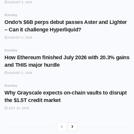
AUGUST 3, 2026
Novinky
Ondo’s $6B perps debut passes Aster and Lighter
– Can it challenge Hyperliquid?
AUGUST 2, 2026
Novinky
How Ethereum finished July 2026 with 20.3% gains
and THIS major hurdle
AUGUST 1, 2026
Novinky
Why Grayscale expects on-chain vaults to disrupt
the $1.5T credit market
JULY 31, 2026