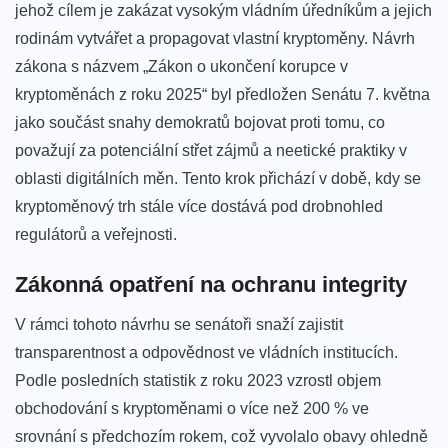
jehož cílem je zakázat vysokým vládním úředníkům ⁣a⁤ jejich
rodinám vytvářet a​ propagovat vlastní kryptoměny. Návrh⁣
zákona s ‌názvem „Zákon o ukončení korupce v
kryptoměnách z roku ​2025“ byl předložen Senátu 7. května
jako součást snahy‌ demokratů bojovat proti tomu, co
považují za potenciální střet zájmů​ a neetické praktiky v
oblasti digitálních⁢ měn. Tento krok přichází v době, kdy se
kryptoměnový trh stále více dostává pod drobnohled
regulátorů a veřejnosti.
Zákonná opatření na ochranu integrity
V rámci tohoto návrhu ‌se ⁤senátoři snaží zajistit
transparentnost a odpovědnost‌ ve ⁢vládních institucích.
Podle posledních statistik z roku⁣ 2023 ⁣vzrostl objem
obchodování‍ s kryptoměnami ⁢o více než 200 % ve
srovnání s předchozím rokem, což vyvolalo obavy ohledně