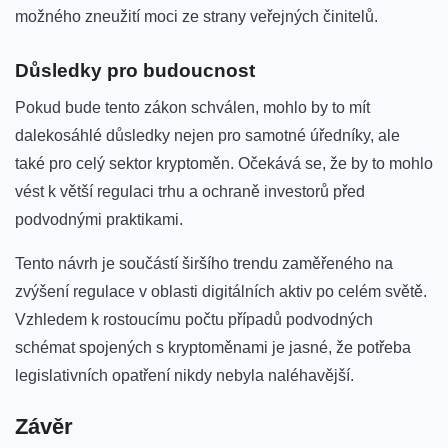
možného zneužití moci ze strany veřejných činitelů.
Důsledky ‍pro budoucnost
Pokud bude tento zákon⁣ schválen, mohlo by to mít
dalekosáhlé důsledky nejen pro‌ samotné úředníky, ale
také pro celý sektor kryptoměn. Očekává se,‌ že by to mohlo
vést k ⁤větší regulaci trhu a ochraně investorů před
podvodnými praktikami.
Tento návrh je součástí ‌širšího trendu⁤ zaměřeného na
zvýšení regulace v ‍oblasti digitálních ‌aktiv po​ celém světě.
Vzhledem k rostoucímu počtu případů podvodných
schémat⁢ spojených s⁢ kryptoměnami je jasné,‌ že ‌potřeba
legislativních opatření nikdy nebyla‌ naléhavější.
Závěr