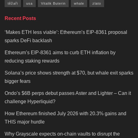
těžaři
usa
Vitalik Buterin
whale
zlato
Recent Posts
‘Makes ETH less viable’: Ethereum’s EIP-8361 proposal
sparks DeFi backlash
Ethereum’s EIP-8361 aims to curb ETH inflation by
reducing staking rewards
Solana’s price shows strength at $70, but whale exit sparks
bigger fears
Ondo’s $6B perps debut passes Aster and Lighter – Can it
challenge Hyperliquid?
How Ethereum finished July 2026 with 20.3% gains and
THIS major hurdle
Why Grayscale expects on-chain vaults to disrupt the