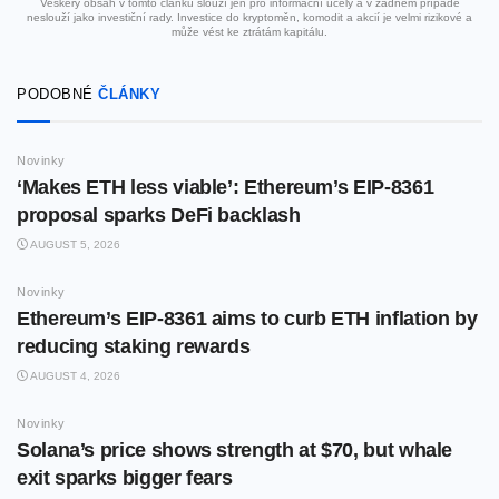
Veškerý obsah v tomto článku slouží jen pro informační účely a v žádném případě
neslouží jako investiční rady. Investice do kryptoměn, komodit a akcií je velmi rizikové a
může vést ke ztrátám kapitálu.
PODOBNÉ
ČLÁNKY
Novinky
‘Makes ETH less viable’: Ethereum’s EIP-8361
proposal sparks DeFi backlash
AUGUST 5, 2026
Novinky
Ethereum’s EIP-8361 aims to curb ETH inflation by
reducing staking rewards
AUGUST 4, 2026
Novinky
Solana’s price shows strength at $70, but whale
exit sparks bigger fears