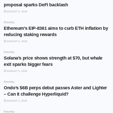
proposal sparks DeFi backlash
AUGUST 5, 2026
Novinky
Ethereum’s EIP-8361 aims to curb ETH inflation by
reducing staking rewards
AUGUST 4, 2026
Novinky
Solana’s price shows strength at $70, but whale
exit sparks bigger fears
AUGUST 3, 2026
Novinky
Ondo’s $6B perps debut passes Aster and Lighter
– Can it challenge Hyperliquid?
AUGUST 2, 2026
Novinky