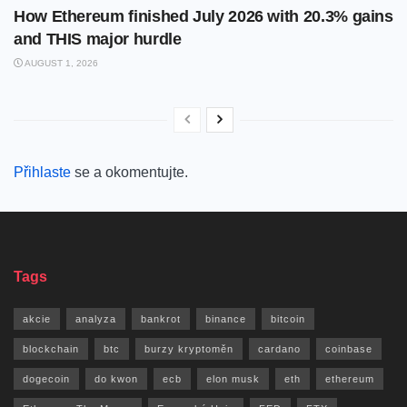
How Ethereum finished July 2026 with 20.3% gains
and THIS major hurdle
AUGUST 1, 2026
Přihlaste
se a okomentujte.
Tags
akcie
analyza
bankrot
binance
bitcoin
blockchain
btc
burzy kryptoměn
cardano
coinbase
dogecoin
do kwon
ecb
elon musk
eth
ethereum