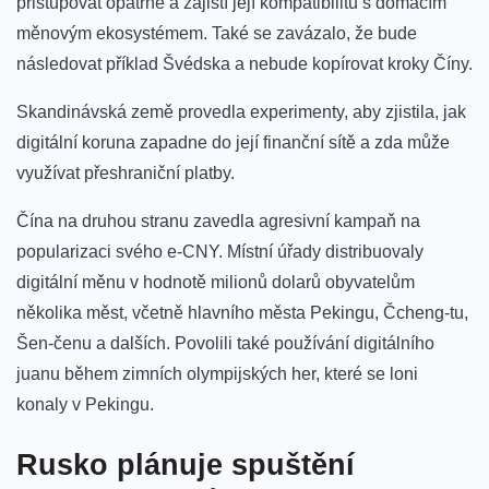
přistupovat opatrně a zajistí její kompatibilitu s domácím
měnovým ekosystémem. Také se zavázalo, že bude
následovat příklad Švédska a nebude kopírovat kroky Číny.
Skandinávská země
provedla
experimenty, aby zjistila, jak
digitální koruna zapadne do její finanční sítě a zda může
využívat přeshraniční platby.
Čína na druhou stranu zavedla agresivní kampaň na
popularizaci svého e-CNY. Místní úřady
distribuovaly
digitální měnu v hodnotě milionů dolarů obyvatelům
několika měst, včetně hlavního města Pekingu, Čcheng-tu,
Šen-čenu a dalších. Povolili také používání digitálního
juanu během zimních olympijských her, které se loni
konaly v Pekingu.
Rusko plánuje spuštění