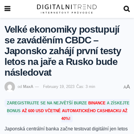
Velké ekonomiky postupují
se zaváděním CBDC –
Japonsko zahájí první testy
letos na jaře a Rusko bude
následovat
A
od
MaxA
February 19, 2023
Čas: 3 min
A
ZAREGISTRUJTE SE NA NEJVĚTŠÍ BURZE
BINANCE
A ZÍSKEJTE
BONUS
AŽ 600 USD VČETNĚ AUTOMATICKÉHO CASHBACKU AŽ
40%!
Japonská centrální banka začne testovat digitální jen letos