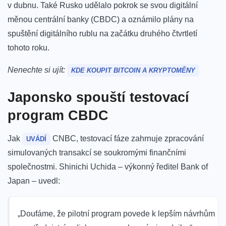
v dubnu.
Také Rusko udělalo pokrok se svou digitální
měnou centrální banky (CBDC) a oznámilo plány na
spuštění digitálního rublu na začátku druhého čtvrtletí
tohoto roku.
Nenechte si ujít:
KDE KOUPIT BITCOIN A KRYPTOMĚNY
Japonsko
spouští testovací
program CBDC
Jak
CNBC, testovací fáze zahrnuje zpracování
UVÁDÍ
simulovaných transakcí se soukromými finančními
společnostmi. Shinichi Uchida – výkonný ředitel Bank of
Japan – uvedl:
„Doufáme, že pilotní program povede k lepším návrhům