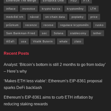
Ethereum The Merge
Evropská Unie
FED
FTX
inflace
investice
krypto burza
kryptoměny
LTH
medvědí trh
návod
on-chain data
poplatky
price
průzkum
recenze
recese
regulace kryptoměn
rusko
Sam Bankman-Fried
sec
Solana
stablecoiny
tether
těžaři
usa
Vitalik Buterin
whale
zlato
Recent Posts
Analyst: ‘Bitcoin’s bottom is still 2 months to go from today’
– Here’s why
‘Makes ETH less viable’: Ethereum’s EIP-8361 proposal
sparks DeFi backlash
Ethereum’s EIP-8361 aims to curb ETH inflation by
reducing staking rewards