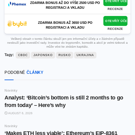
OTEVŘÍT ÚČET
ZDARMA BONUS AŽ DO VÝŠE 2500 USD PO
REGISTRACI A VKLADU
RECENZE
OTEVŘÍT ÚČET
ZDARMA BONUS AŽ 3650 USD PO
REGISTRACI A VKLADU
RECENZE
Veškerý obsah v tomto článku slouží jen pro informační účely a v žádném případě
neslouží jako investiční rady. Investice do kryptoměn, komodit a akcií je velmi rizikové a
může vést ke ztrátám kapitálu.
Tagy:
CBDC
JAPONSKO
RUSKO
UKRAJINA
PODOBNÉ
ČLÁNKY
Novinky
Analyst: ‘Bitcoin’s bottom is still 2 months to go
from today’ – Here’s why
AUGUST 6, 2026
Novinky
‘Makes ETH less viable’: Ethereum’s EIP-8361