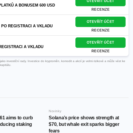
OTEVŘÍT ÚČET
PLATKŮ A BONUSEM 600 USD
RECENZE
OTEVŘÍT ÚČET
 PO REGISTRACI A VKLADU
RECENZE
OTEVŘÍT ÚČET
REGISTRACI A VKLADU
RECENZE
ko investiční rady. Investice do kryptoměn, komodit a akcií je velmi rizikové a může vést ke
kapitálu.
Novinky
61 aims to curb
Solana’s price shows strength at
educing staking
$70, but whale exit sparks bigger
fears