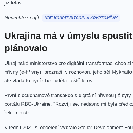
již letos.
Nenechte si ujít:
KDE KOUPIT BITCOIN A KRYPTOMĚNY
Ukrajina má v úmyslu spustit 
plánovalo
Ukrajinské ministerstvo pro digitální transformaci chce zi
hřivny (e-hřivny), prozradil v rozhovoru jeho šéf Mykhailo 
ale vláda to nyní chce udělat ještě letos.
První blockchainové transakce s digitální hřivnou již b
portálu RBC-Ukraine. “Rozvíjí se, nedávno mi byla předlož
řekl ministr.
V lednu 2021 si oddělení vybralo Stellar Development Fou