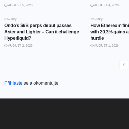
AUGUST 5, 2026
AUGUST 4, 2026
Novinky
Novinky
Ondo’s $6B perps debut passes
How Ethereum fini
Aster and Lighter – Can it challenge
with 20.3% gains 
Hyperliquid?
hurdle
AUGUST 2, 2026
AUGUST 1, 2026
Přihlaste
se a okomentujte.