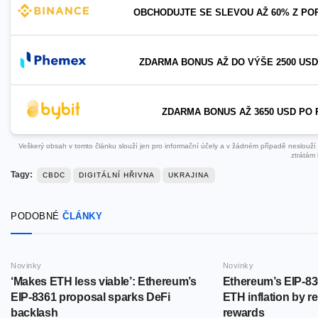
OBCHODUJTE SE SLEVOU AŽ 60% Z PO
ZDARMA BONUS AŽ DO VÝŠE 2500 USD
ZDARMA BONUS AŽ 3650 USD PO 
Veškerý obsah v tomto článku slouží jen pro informační účely a v žádném případě neslouží ja
ztrátám 
Tagy:
CBDC
DIGITÁLNÍ HŘIVNA
UKRAJINA
PODOBNÉ
ČLÁNKY
Novinky
Novinky
‘Makes ETH less viable’: Ethereum’s
Ethereum’s EIP-83
EIP-8361 proposal sparks DeFi
ETH inflation by r
backlash
rewards