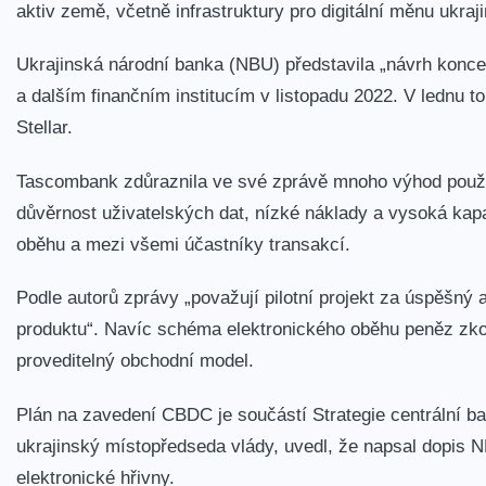
aktiv země, včetně infrastruktury pro digitální měnu ukraj
Ukrajinská národní banka (NBU) představila „návrh kon
a dalším finančním institucím v listopadu 2022. V lednu 
Stellar.
Tascombank zdůraznila ve své zprávě mnoho výhod pou
důvěrnost uživatelských dat, nízké náklady a vysoká kap
oběhu a mezi všemi účastníky transakcí.
Podle autorů zprávy „považují pilotní projekt za úspěšný 
produktu“. Navíc schéma elektronického oběhu peněz zk
proveditelný obchodní model.
Plán na zavedení CBDC je součástí Strategie centrální ba
ukrajinský místopředseda vlády, uvedl, že napsal dopis NB
elektronické hřivny.