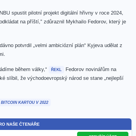
BU spustit pilotní projekt digitální hřivny v roce 2024,
 odkládat na příští,” zdůraznil Mykhailo Fedorov, který je
ávno potvrdil „velmi ambiciózní plán“ Kyjeva udělat z
mi.
vádíme během války,“
Fedorov novinářům na
ŘEKL
 slíbil, že východoevropský národ se stane „nejlepší
BITCOIN KARTOU V 2022
RO NAŠE ČTENÁŘE