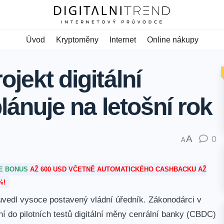
Úvod
Kryptoměny
Internet
Online nákupy
ojekt digitální
plánuje na letošní rok
A
0
A
TE BONUS
AŽ 600 USD VČETNĚ AUTOMATICKÉHO CASHBACKU AŽ
%!
, uvedl vysoce postavený vládní úředník.
Zákonodárci v
ní do pilotních testů digitální měny cenrální banky (CBDC)