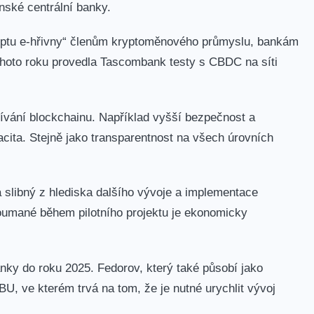
inské centrální banky.
ceptu e-hřivny“ členům kryptoměnového průmyslu, bankám
tohoto roku provedla Tascombank testy s CBDC na síti
žívání
blockchainu
.
Například vyšší bezpečnost a
acita.
Stejně jako transparentnost na všech úrovních
a slibný z hlediska dalšího vývoje a implementace
oumané během pilotního projektu je ekonomicky
nky do roku 2025. Fedorov, který také působí jako
U, ve kterém trvá na tom, že je nutné urychlit vývoj