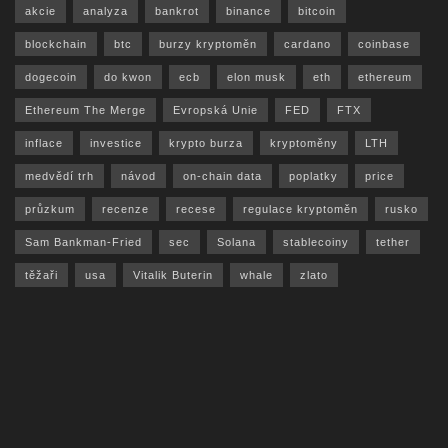
akcie
analyza
bankrot
binance
bitcoin
blockchain
btc
burzy kryptoměn
cardano
coinbase
dogecoin
do kwon
ecb
elon musk
eth
ethereum
Ethereum The Merge
Evropská Unie
FED
FTX
inflace
investice
krypto burza
kryptoměny
LTH
medvědí trh
návod
on-chain data
poplatky
price
průzkum
recenze
recese
regulace kryptoměn
rusko
Sam Bankman-Fried
sec
Solana
stablecoiny
tether
těžaři
usa
Vitalik Buterin
whale
zlato