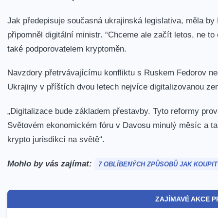
Jak předepisuje současná ukrajinská legislativa, měla by N
připomněl digitální ministr. “Chceme ale začít letos, ne to
také podporovatelem kryptoměn.
Navzdory přetrvávajícímu konfliktu s Ruskem Fedorov ned
Ukrajiny v příštích dvou letech nejvíce digitalizovanou ze
„Digitalizace bude základem přestavby.
Tyto reformy pro
Světovém ekonomickém fóru v Davosu minulý měsíc a také
krypto jurisdikcí na světě“.
Mohlo by vás zajímat:
7 OBLÍBENÝCH ZPŮSOBŮ JAK KOUPIT 
ZAJÍMAVÉ AKCE P