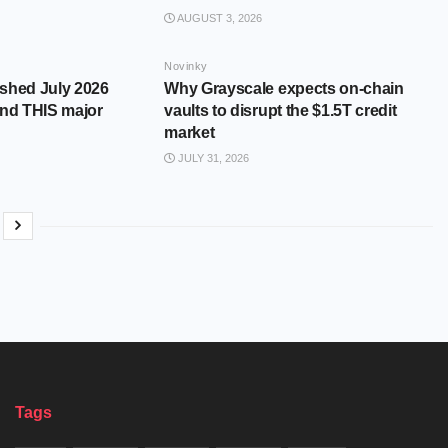
AUGUST 3, 2026
Novinky
shed July 2026
Why Grayscale expects on-chain
and THIS major
vaults to disrupt the $1.5T credit
market
JULY 31, 2026
Tags