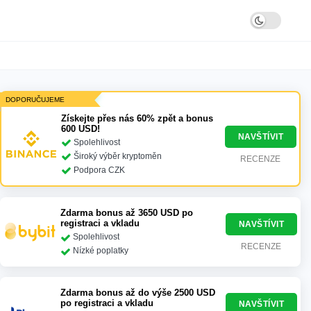
DOPORUČUJEME
Získejte přes nás 60% zpět a bonus
600 USD!
NAVŠTÍVIT
Spolehlivost
Široký výběr kryptoměn
RECENZE
Podpora CZK
Zdarma bonus až 3650 USD po
registraci a vkladu
NAVŠTÍVIT
Spolehlivost
RECENZE
Nízké poplatky
Zdarma bonus až do výše 2500 USD
po registraci a vkladu
NAVŠTÍVIT