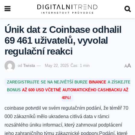
Únik dat z Coinbase odhalil
69 461 uživatelů, vyvolal
regulační reakci
A
od
Twista
May 22, 2025
Čas: 1 min
A
ZAREGISTRUJTE SE NA NEJVĚTŠÍ BURZE
BINANCE
A ZÍSKEJTE
BONUS
AŽ 600 USD VČETNĚ AUTOMATICKÉHO CASHBACKU AŽ
40%!
coinbase potvrdil⁣ ve svém regulačním podání, že téměř 70
000 zákazníků mělo ukradena citlivá data v rámci
rozsáhlého úniku informací, který zahrnoval podplácení
jeho zahraničního týmu zákaznické podpory.Podání, které