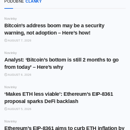
PODOBNÉ
ČLÁNKY
Novinky
Bitcoin’s address boom may be a security
warning, not adoption – Here’s how!
AUGUST 7, 2026
Novinky
Analyst: ‘Bitcoin’s bottom is still 2 months to go
from today’ – Here’s why
AUGUST 6, 2026
Novinky
‘Makes ETH less viable’: Ethereum’s EIP-8361
proposal sparks DeFi backlash
AUGUST 5, 2026
Novinky
Ethereum’s EIP-8361 aims to curb ETH inflation by