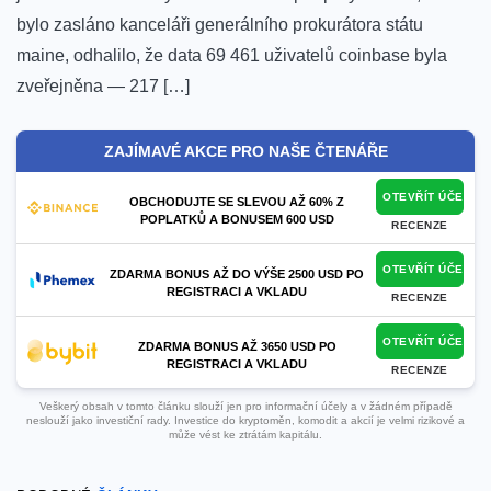
bylo zasláno kanceláři generálního prokurátora ​státu
maine, ​odhalilo, že data 69 461 uživatelů coinbase byla
zveřejněna — 217 […]
ZAJÍMAVÉ AKCE PRO NAŠE ČTENÁŘE
OTEVŘÍT ÚČET
OBCHODUJTE SE SLEVOU AŽ 60% Z
POPLATKŮ A BONUSEM 600 USD
RECENZE
OTEVŘÍT ÚČET
ZDARMA BONUS AŽ DO VÝŠE 2500 USD PO
REGISTRACI A VKLADU
RECENZE
OTEVŘÍT ÚČET
ZDARMA BONUS AŽ 3650 USD PO
REGISTRACI A VKLADU
RECENZE
Veškerý obsah v tomto článku slouží jen pro informační účely a v žádném případě
neslouží jako investiční rady. Investice do kryptoměn, komodit a akcií je velmi rizikové a
může vést ke ztrátám kapitálu.