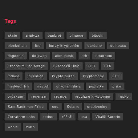
Tags
akcie
analyza
bankrot
binance
bitcoin
blockchain
btc
burzy kryptoměn
cardano
coinbase
dogecoin
do kwon
elon musk
eth
ethereum
Ethereum The Merge
Evropská Unie
FED
FTX
inflace
investice
krypto burza
kryptoměny
LTH
medvědí trh
návod
on-chain data
poplatky
price
průzkum
recenze
recese
regulace kryptoměn
rusko
Sam Bankman-Fried
sec
Solana
stablecoiny
Terraform Labs
tether
těžaři
usa
Vitalik Buterin
whale
zlato