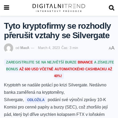
Tyto kryptofirmy se rozhodly
přerušit vztahy se Silvergate
A
od
MaxA
March 4, 2023
Čas: 3 min
A
ZAREGISTRUJTE SE NA NEJVĚTŠÍ BURZE
BINANCE
A ZÍSKEJTE
BONUS
AŽ 600 USD VČETNĚ AUTOMATICKÉHO CASHBACKU AŽ
40%!
Kryptotrh se nadále potácí po krizi Silvergate.
Nedávno
banka zaměřená na kryptoměny,
Silvergate,
podání své výroční zprávy 10-K
ODLOŽILA
Komisi pro cenné papíry a burzy (SEC), což zhoršilo její
pád, který byl dříve urychlen kolapsem FTX v loňském