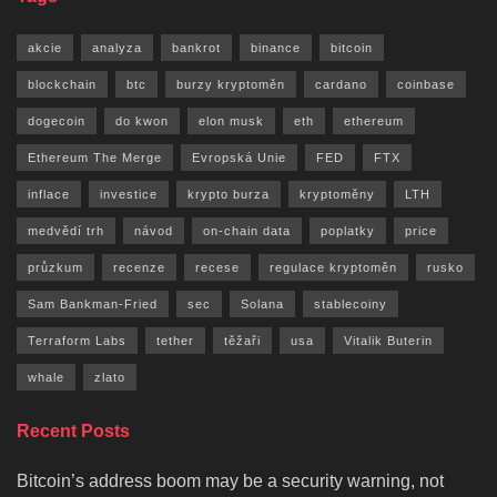
akcie
analyza
bankrot
binance
bitcoin
blockchain
btc
burzy kryptoměn
cardano
coinbase
dogecoin
do kwon
elon musk
eth
ethereum
Ethereum The Merge
Evropská Unie
FED
FTX
inflace
investice
krypto burza
kryptoměny
LTH
medvědí trh
návod
on-chain data
poplatky
price
průzkum
recenze
recese
regulace kryptoměn
rusko
Sam Bankman-Fried
sec
Solana
stablecoiny
Terraform Labs
tether
těžaři
usa
Vitalik Buterin
whale
zlato
Recent Posts
Bitcoin’s address boom may be a security warning, not