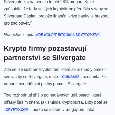
Silvergate zaznamenala téměř 58% propad. Krize
způsobila, že řada velkých kryptofirem přerušila vztahy se
Silvergate Capital, protože finanční krize banky je hrozbou
pro toto odvětví.
Nenechte si ujít:
KDE KOUPIT BITCOIN A KRYPTOMĚNY
Krypto firmy pozastavují
partnerství se Silvergate
Zdá se, že seznam kryptofirem, které se rozhodly omezit
své vazby se Silvergate, roste.
oznámila, že
COINBASE
nebude usnadňovat platby pomocí Silvergate.
Toto rozhodnutí přišlo po nedávných událostech, které
otřásly širším trhem, jak zmínila kryptoburza. Brzy poté se
, burza se sídlem v Singapuru, také
CRYPTO.COM