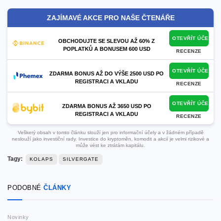
ZAJÍMAVÉ AKCE PRO NAŠE ČTENÁŘE
OTEVŘÍT ÚČET
OBCHODUJTE SE SLEVOU AŽ 60% Z
POPLATKŮ A BONUSEM 600 USD
RECENZE
OTEVŘÍT ÚČET
ZDARMA BONUS AŽ DO VÝŠE 2500 USD PO
REGISTRACI A VKLADU
RECENZE
OTEVŘÍT ÚČET
ZDARMA BONUS AŽ 3650 USD PO
REGISTRACI A VKLADU
RECENZE
Veškerý obsah v tomto článku slouží jen pro informační účely a v žádném případě
neslouží jako investiční rady. Investice do kryptoměn, komodit a akcií je velmi rizikové a
může vést ke ztrátám kapitálu.
Tagy:
KOLAPS
SILVERGATE
PODOBNÉ
ČLÁNKY
Novinky