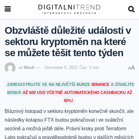
Obzvláště důležité události v
sektoru kryptoměn na které
se můžete těšit tento týden
A
od
MaxA
December 5, 2022
Čas: 3 min
A
ZAREGISTRUJTE SE NA NEJVĚTŠÍ BURZE
BINANCE
A ZÍSKEJTE
BONUS
AŽ 600 USD VČETNĚ AUTOMATICKÉHO CASHBACKU AŽ
40%!
Bláznivý listopad v sektoru kryptoměn konečně skončil, ale
následky kolapsu FTX budou pokračovat i ve sváteční
sezóně a možná ještě déle. Právní kroky proti Terraform
Labs pokračují a pravděpodobně budou v dalších měsících