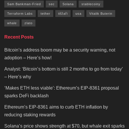
Sam Bankman-Fried
sec
Solana
stablecoiny
Terraform Labs
tether
těžaři
usa
Vitalik Buterin
whale
zlato
Recent Posts
Bitcoin’s address boom may be a security warning, not
adoption – Here’s how!
Analyst: ‘Bitcoin’s bottom is still 2 months to go from today’
– Here’s why
‘Makes ETH less viable’: Ethereum’s EIP-8361 proposal
sparks DeFi backlash
Ethereum’s EIP-8361 aims to curb ETH inflation by
reducing staking rewards
Solana’s price shows strength at $70, but whale exit sparks