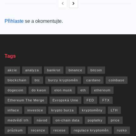
Přihlaste
se a okomentujte.
Tags
akcie
analyza
bankrot
binance
bitcoin
blockchain
btc
burzy kryptoměn
cardano
coinbase
dogecoin
do kwon
elon musk
eth
ethereum
Ethereum The Merge
Evropská Unie
FED
FTX
inflace
investice
krypto burza
kryptoměny
LTH
medvědí trh
návod
on-chain data
poplatky
price
průzkum
recenze
recese
regulace kryptoměn
rusko