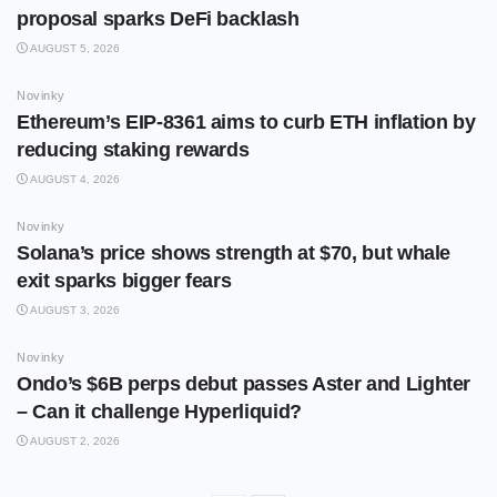
proposal sparks DeFi backlash
AUGUST 5, 2026
Novinky
Ethereum’s EIP-8361 aims to curb ETH inflation by
reducing staking rewards
AUGUST 4, 2026
Novinky
Solana’s price shows strength at $70, but whale
exit sparks bigger fears
AUGUST 3, 2026
Novinky
Ondo’s $6B perps debut passes Aster and Lighter
– Can it challenge Hyperliquid?
AUGUST 2, 2026