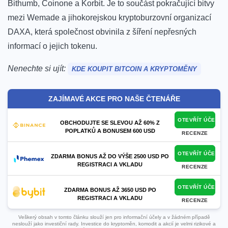
Bithumb, Coinone a Korbit.
Je to součást pokračující bitvy
mezi Wemade a jihokorejskou kryptoburzovní organizací
DAXA, která společnost obvinila z šíření nepřesných
informací o jejich tokenu.
Nenechte si ujít:
KDE KOUPIT BITCOIN A KRYPTOMĚNY
ZAJÍMAVÉ AKCE PRO NAŠE ČTENÁŘE
OTEVŘÍT ÚČET
OBCHODUJTE SE SLEVOU AŽ 60% Z
POPLATKŮ A BONUSEM 600 USD
RECENZE
OTEVŘÍT ÚČET
ZDARMA BONUS AŽ DO VÝŠE 2500 USD PO
REGISTRACI A VKLADU
RECENZE
OTEVŘÍT ÚČET
ZDARMA BONUS AŽ 3650 USD PO
REGISTRACI A VKLADU
RECENZE
Veškerý obsah v tomto článku slouží jen pro informační účely a v žádném případě
neslouží jako investiční rady. Investice do kryptoměn, komodit a akcií je velmi rizikové a