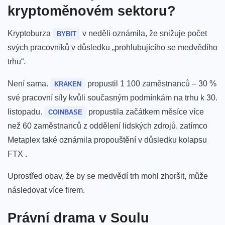
kryptoměnovém sektoru?
Kryptoburza
v neděli oznámila, že snižuje počet
BYBIT
svých pracovníků v důsledku „prohlubujícího se medvědího
trhu“.
Není sama.
propustil 1 100 zaměstnanců – 30 %
KRAKEN
své pracovní síly kvůli současným podmínkám na trhu k 30.
listopadu.
propustila začátkem měsíce více
COINBASE
než 60 zaměstnanců z oddělení lidských zdrojů, zatímco
Metaplex také oznámila propouštění v důsledku kolapsu
FTX .
Uprostřed obav, že by se medvědí trh mohl zhoršit, může
následovat více firem.
Právní drama v Soulu