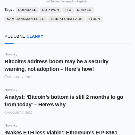
může vést ke ztrátám kapitálu.
Tagy:
COINBASE
DO KWON
FTX
KRAKEN
SAM BANKMAN-FRIED
TERRAFORM LABS
TÝDEN
PODOBNÉ
ČLÁNKY
Novinky
Bitcoin’s address boom may be a security
warning, not adoption – Here’s how!
AUGUST 7, 2026
Novinky
Analyst: ‘Bitcoin’s bottom is still 2 months to go
from today’ – Here’s why
AUGUST 6, 2026
Novinky
‘Makes ETH less viable’: Ethereum’s EIP-8361