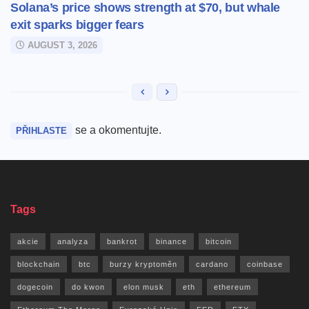
Solana’s price shows strength at $70, but whale
exit sparks bigger fears
AUGUST 3, 2026
se a okomentujte.
PŘIHLASTE
Tags
akcie
analyza
bankrot
binance
bitcoin
blockchain
btc
burzy kryptoměn
cardano
coinbase
dogecoin
do kwon
elon musk
eth
ethereum