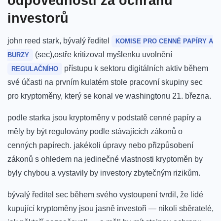
odpovědnosti za ochranu⁤
investorů
john reed stark,‌ bývalý ředitel
KOMISE PRO CENNÉ PAPÍRY A
(sec),ostře kritizoval myšlenku uvolnění
BURZY
přístupu k sektoru digitálních aktiv během
REGULAČNÍHO
své účasti ‌na prvním⁢ kulatém stole pracovní ⁢skupiny sec
pro kryptoměny, který se konal ve washingtonu 21. března.
podle starka ⁢jsou kryptoměny v podstatě cenné papíry a
měly by být⁣ regulovány podle stávajících‌ zákonů o
cenných ‍papírech. jakékoli úpravy nebo přizpůsobení
zákonů s ohledem ⁣na jedinečné ‌vlastnosti ⁤kryptoměn by
byly chybou a vystavily by investory zbytečným rizikům.
bývalý ředitel sec během⁣ svého vystoupení tvrdil, že lidé
kupující kryptoměny ⁤jsou⁢ jasně investoři⁣ — nikoli sběratelé,