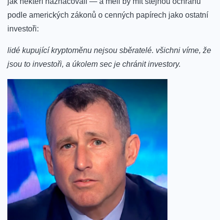
jak někteří naznačovali ‌— a měli by mít stejnou ochranu
podle amerických zákonů o cenných papírech‍ jako ostatní
investoři:
lidé ⁣kupující kryptoměnu nejsou sběratelé. všichni víme, že
jsou to investoři, a úkolem sec je chránit investory.