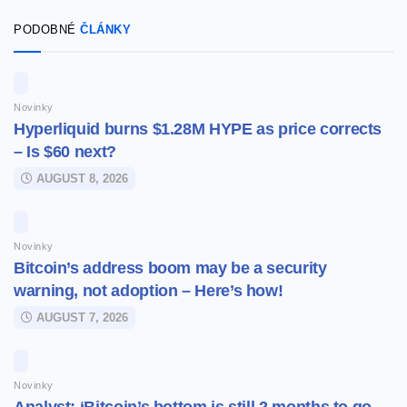
PODOBNÉ
ČLÁNKY
Novinky
Hyperliquid burns $1.28M HYPE as price corrects
– Is $60 next?
AUGUST 8, 2026
Novinky
Bitcoin’s address boom may be a security
warning, not adoption – Here’s how!
AUGUST 7, 2026
Novinky