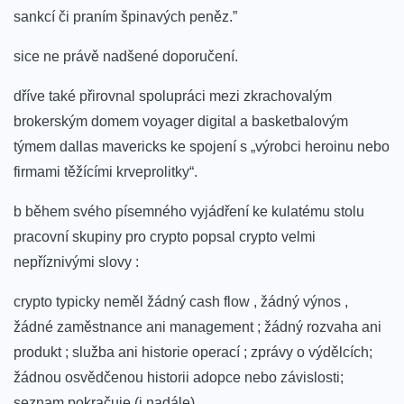
sankcí či praním špinavých peněz.”
sice ne ⁣právě nadšené‌ doporučení.
dříve také přirovnal spolupráci mezi zkrachovalým
brokerským domem‍ voyager digital⁢ a basketbalovým‍
týmem dallas mavericks⁣ ke spojení s „výrobci heroinu ‌nebo
firmami těžícími krveprolitky“.
b během svého ​písemného vyjádření ke kulatému stolu
pracovní skupiny pro crypto popsal crypto velmi
⁣nepříznivými slovy​ :
crypto typicky neměl žádný cash flow , ‍žádný výnos ,
žádné zaměstnance ani management ; žádný rozvaha ani
produkt ; služba ani historie operací ; zprávy o výdělcích;
žádnou osvědčenou historii ​adopce nebo závislosti;
⁣seznam ​pokračuje‌ (i nadále) .