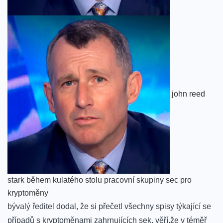
john reed
stark ‍během kulatého stolu pracovní skupiny sec pro
kryptoměny
bývalý ředitel dodal, že si přečetl všechny spisy⁣ týkající se
případů s kryptoměnami ‌zahrnujících sek. věří,že v ⁣téměř