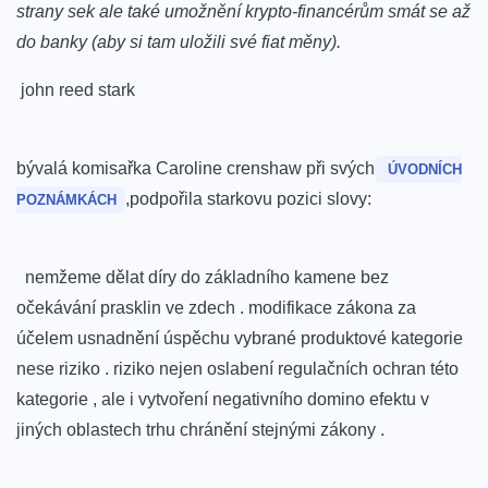
strany sek ale také umožnění krypto-financérům smát se⁣ až
do banky (aby si ⁤tam uložili své fiat měny).
⁤ john reed stark
bývalá komisařka Caroline crenshaw při svých
ÚVODNÍCH
,podpořila starkovu pozici slovy:
POZNÁMKÁCH
‌ ⁤ nemžeme dělat díry do⁣ základního kamene bez
očekávání prasklin ve zdech .​ modifikace zákona za
účelem usnadnění ⁤úspěchu vybrané produktové kategorie
nese riziko .⁢ riziko nejen oslabení regulačních ochran⁣ této
kategorie , ale i vytvoření negativního domino efektu v
‌jiných oblastech ⁤trhu chránění stejnými zákony .
⁣ ⁣