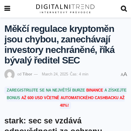
Měkčí regulace kryptoměn
jsou chybou, zanechávají
investory nechráněné, říká
bývalý ředitel SEC
A
od
Tibor
March 24, 2025
Čas: 4 min
A
ZAREGISTRUJTE SE NA NEJVĚTŠÍ BURZE
BINANCE
A ZÍSKEJTE
BONUS
AŽ 600 USD VČETNĚ AUTOMATICKÉHO CASHBACKU AŽ
40%!
stark: sec se vzdává