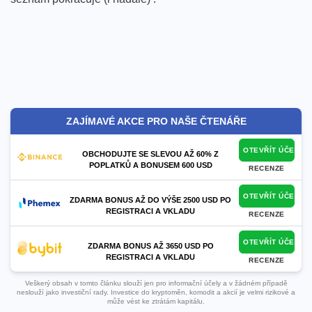
⁢
‌​ ⁣
ZAJÍMAVÉ AKCE PRO NAŠE ČTENÁŘE
OTEVŘÍT ÚČET
OBCHODUJTE SE SLEVOU AŽ 60% Z
POPLATKŮ A BONUSEM 600 USD
RECENZE
OTEVŘÍT ÚČET
ZDARMA BONUS AŽ DO VÝŠE 2500 USD PO
REGISTRACI A VKLADU
RECENZE
OTEVŘÍT ÚČET
ZDARMA BONUS AŽ 3650 USD PO
REGISTRACI A VKLADU
RECENZE
Veškerý obsah v tomto článku slouží jen pro informační účely a v žádném případě
neslouží jako investiční rady. Investice do kryptoměn, komodit a akcií je velmi rizikové a
může vést ke ztrátám kapitálu.