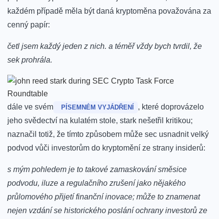
každém případě měla být daná kryptoměna považována za
cenný papír:
četl ‍jsem každý ‍jeden z nich. a téměř​ vždy bych tvrdil, že
sek prohrála.
dále ve svém
, které doprovázelo
⁢ PÍSEMNÉM VYJÁDŘENÍ
jeho svědectví na kulatém‌ stole, stark nešetřil kritikou;
naznačil totiž, že tímto ‍způsobem může sec usnadnit velký
podvod vůči investorům⁣ do kryptomění ze strany insiderů:
s mým pohledem je ⁢to takové zamaskování směsice‌
podvodu, iluze a regulačního zrušení jako nějakého
průlomového přijetí finanční inovace; může to znamenat
nejen vzdání se historického poslání ochrany ‍investorů ze