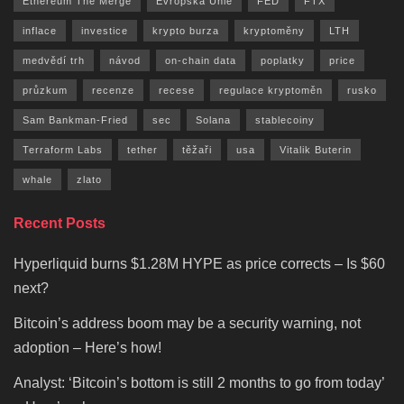
Ethereum The Merge
Evropská Unie
FED
FTX
inflace
investice
krypto burza
kryptoměny
LTH
medvědí trh
návod
on-chain data
poplatky
price
průzkum
recenze
recese
regulace kryptoměn
rusko
Sam Bankman-Fried
sec
Solana
stablecoiny
Terraform Labs
tether
těžaři
usa
Vitalik Buterin
whale
zlato
Recent Posts
Hyperliquid burns $1.28M HYPE as price corrects – Is $60
next?
Bitcoin’s address boom may be a security warning, not
adoption – Here’s how!
Analyst: ‘Bitcoin’s bottom is still 2 months to go from today’