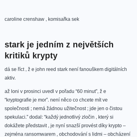
caroline crenshaw , komisařka sek
stark ​je jedním z největších
kritiků ‌krypty
dá se říct , ž e john reed stark není fanouškem digitálních
aktiv.
až loni v prosinci uvedl v pořadu “60 minut”, ž e
“kryptografie je mor”. není něco co ‌chcete ​mít ve
společnosti ; nemá žádnou užitečnost ; jde jen o čistou
spekulaci.” dodal: “každý jednotlivý zločin , který​ si
dokážete ‍představit , je nyní snazší provést díky‌ krypto –⁣
zejména ransomwarem , obchodování s lidmi⁢ – obcházení‌