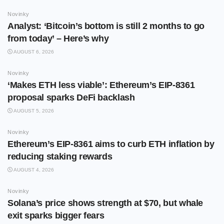
Novinky
Analyst: ‘Bitcoin’s bottom is still 2 months to go
from today’ – Here’s why
AUGUST 6, 2026
Novinky
‘Makes ETH less viable’: Ethereum’s EIP-8361
proposal sparks DeFi backlash
AUGUST 5, 2026
Novinky
Ethereum’s EIP-8361 aims to curb ETH inflation by
reducing staking rewards
AUGUST 4, 2026
Novinky
Solana’s price shows strength at $70, but whale
exit sparks bigger fears