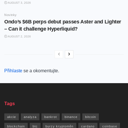
AUGUST 3, 2026
Novinky
Ondo’s $6B perps debut passes Aster and Lighter
– Can it challenge Hyperliquid?
AUGUST 2, 2026
Přihlaste
se a okomentujte.
Tags
akcie
analyza
bankrot
binance
bitcoin
blockchain
btc
burzy kryptoměn
cardano
coinbase