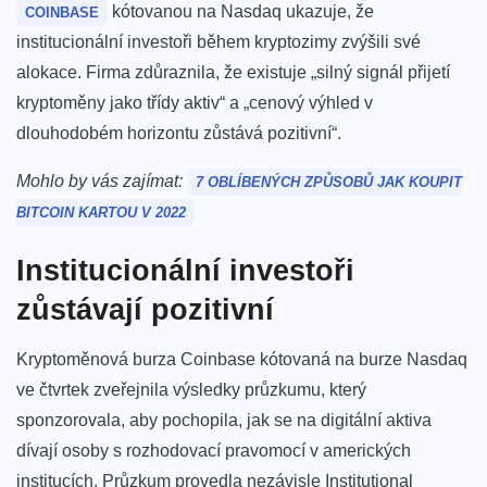
kótovanou na Nasdaq ukazuje, že
COINBASE
institucionální investoři během kryptozimy zvýšili své
alokace. Firma zdůraznila, že existuje „silný signál přijetí
kryptoměny jako třídy aktiv“ a „cenový výhled v
dlouhodobém horizontu zůstává pozitivní“.
Mohlo by vás zajímat:
7 OBLÍBENÝCH ZPŮSOBŮ JAK KOUPIT
BITCOIN KARTOU V 2022
Institucionální investoři
zůstávají pozitivní
Kryptoměnová burza Coinbase kótovaná na burze Nasdaq
ve čtvrtek zveřejnila výsledky průzkumu, který
sponzorovala, aby pochopila, jak se na digitální aktiva
dívají osoby s rozhodovací pravomocí v amerických
institucích. Průzkum provedla nezávisle Institutional