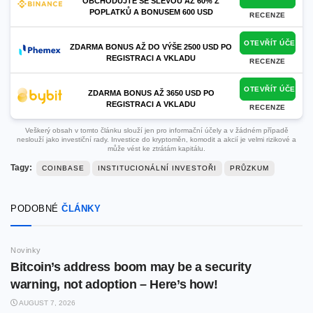
OBCHODUJTE SE SLEVOU AŽ 60% Z
POPLATKŮ A BONUSEM 600 USD
RECENZE
OTEVŘÍT ÚČET
ZDARMA BONUS AŽ DO VÝŠE 2500 USD PO
REGISTRACI A VKLADU
RECENZE
OTEVŘÍT ÚČET
ZDARMA BONUS AŽ 3650 USD PO
REGISTRACI A VKLADU
RECENZE
Veškerý obsah v tomto článku slouží jen pro informační účely a v žádném případě
neslouží jako investiční rady. Investice do kryptoměn, komodit a akcií je velmi rizikové a
může vést ke ztrátám kapitálu.
Tagy:
COINBASE
INSTITUCIONÁLNÍ INVESTOŘI
PRŮZKUM
PODOBNÉ
ČLÁNKY
Novinky
Bitcoin’s address boom may be a security
warning, not adoption – Here’s how!
AUGUST 7, 2026