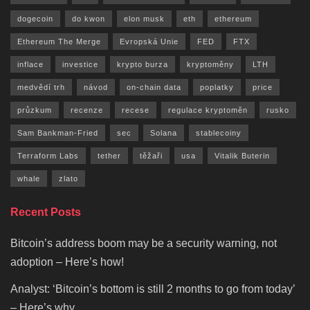
dogecoin
do kwon
elon musk
eth
ethereum
Ethereum The Merge
Evropská Unie
FED
FTX
inflace
investice
krypto burza
kryptoměny
LTH
medvědí trh
návod
on-chain data
poplatky
price
průzkum
recenze
recese
regulace kryptoměn
rusko
Sam Bankman-Fried
sec
Solana
stablecoiny
Terraform Labs
tether
těžaři
usa
Vitalik Buterin
whale
zlato
Recent Posts
Bitcoin’s address boom may be a security warning, not
adoption – Here’s how!
Analyst: ‘Bitcoin’s bottom is still 2 months to go from today’
– Here’s why