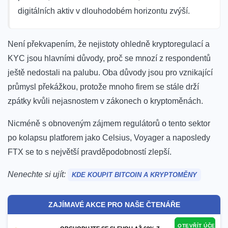
digitálních aktiv v dlouhodobém horizontu zvýší.
Není překvapením, že nejistoty ohledně kryptoregulací a
KYC jsou hlavními důvody, proč se mnozí z respondentů
ještě nedostali na palubu. Oba důvody jsou pro vznikající
průmysl překážkou, protože mnoho firem se stále drží
zpátky kvůli nejasnostem v zákonech o kryptoměnách.
Nicméně s obnoveným zájmem regulátorů o tento sektor
po kolapsu platforem jako Celsius, Voyager a naposledy
FTX se to s největší pravděpodobností zlepší.
Nenechte si ujít:
KDE KOUPIT BITCOIN A KRYPTOMĚNY
ZAJÍMAVÉ AKCE PRO NAŠE ČTENÁŘE
OTEVŘÍT ÚČET