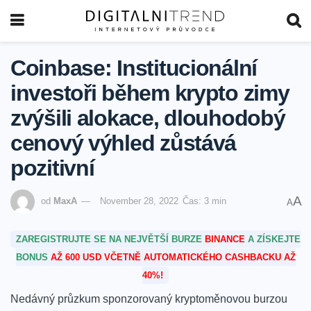
Coinbase: Institucionální
investoři během krypto zimy
zvýšili alokace, dlouhodobý
cenový výhled zůstává
pozitivní
A
od
MaxA
November 28, 2022
Čas: 3 min
A
ZAREGISTRUJTE SE NA NEJVĚTŠÍ BURZE
BINANCE
A ZÍSKEJTE
BONUS
AŽ 600 USD VČETNĚ AUTOMATICKÉHO CASHBACKU AŽ
40%!
Nedávný průzkum sponzorovaný kryptoměnovou burzou