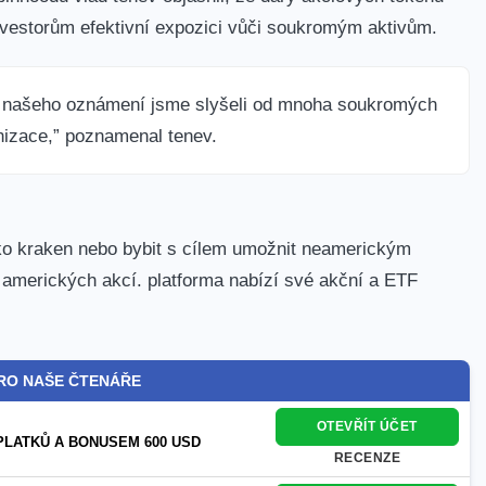
 investorům efektivní expozici vůči soukromým aktivům.
 našeho oznámení jsme slyšeli od mnoha soukromých
enizace,” poznamenal tenev.
jako kraken nebo bybit s cílem umožnit neamerickým
amerických akcí. platforma nabízí své akční a ETF
RO NAŠE ČTENÁŘE
OTEVŘÍT ÚČET
PLATKŮ A BONUSEM 600 USD
RECENZE