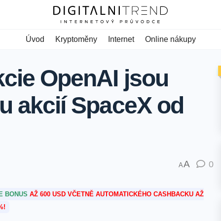
Úvod
Kryptoměny
Internet
Online nákupy
kcie OpenAI jsou
nu akcií SpaceX od
A
0
A
TE BONUS
AŽ 600 USD VČETNĚ AUTOMATICKÉHO CASHBACKU AŽ
%!