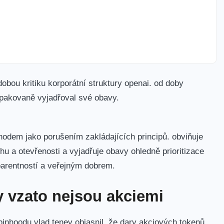
bou kritiku korporátní struktury openai. od doby
 opakovaně vyjadřoval své obavy.
chodem jako porušením zakládajících principů. obviňuje
u a otevřenosti a vyjadřuje obavy ohledně prioritizace
parentností a veřejným dobrem.
y vzato nejsou akciemi
obinhoodu vlad tenev objasnil, že dary akciových tokenů