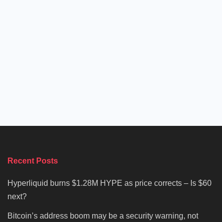
Recent Posts
Hyperliquid burns $1.28M HYPE as price corrects – Is $60
next?
Bitcoin’s address boom may be a security warning, not