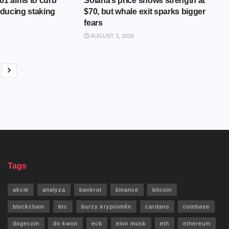
61 aims to curb
Solana’s price shows strength at
educing staking
$70, but whale exit sparks bigger
fears
AUGUST 3, 2026
Tags
akcie
analyza
bankrot
binance
bitcoin
blockchain
btc
burzy kryptoměn
cardano
coinbase
dogecoin
do kwon
ecb
elon musk
eth
ethereum