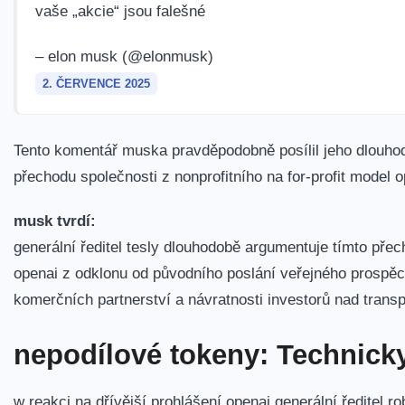
vaše „akcie“ jsou falešné
– elon musk (@elonmusk)
2. ČERVENCE 2025
Tento komentář muska pravděpodobně posílil jeho dlouhodo
přechodu společnosti z nonprofitního na for-profit model
musk tvrdí:
generální ředitel tesly dlouhodobě argumentuje tímto pře
openai z odklonu od původního poslání veřejného prospěch
komerčních partnerství a návratnosti investorů nad trans
nepodílové tokeny: Technick
w reakci na dřívější prohlášení openai generální ředitel r