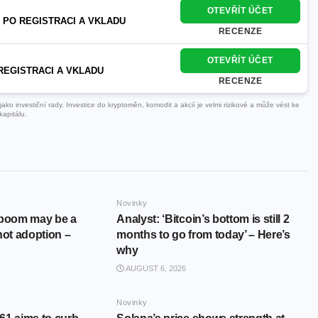
OTEVŘÍT ÚČET
 PO REGISTRACI A VKLADU
RECENZE
OTEVŘÍT ÚČET
REGISTRACI A VKLADU
RECENZE
ko investiční rady. Investice do kryptoměn, komodit a akcií je velmi rizikové a může vést ke
kapitálu.
Novinky
 boom may be a
Analyst: ‘Bitcoin’s bottom is still 2
not adoption –
months to go from today’ – Here’s
why
AUGUST 6, 2026
Novinky