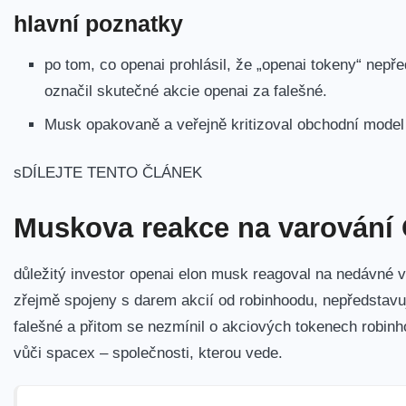
hlavní poznatky
po tom, co openai prohlásil, že „openai tokeny“ nepř
označil skutečné akcie openai za falešné.
Musk opakovaně a veřejně kritizoval obchodní model 
sDÍLEJTE TENTO ČLÁNEK
Muskova reakce na varování
důležitý investor openai elon musk reagoval na nedávné v
zřejmě spojeny s darem akcií od robinhoodu, nepředstavují
falešné a přitom se nezmínil o akciových tokenech robinho
vůči spacex – společnosti, kterou vede.