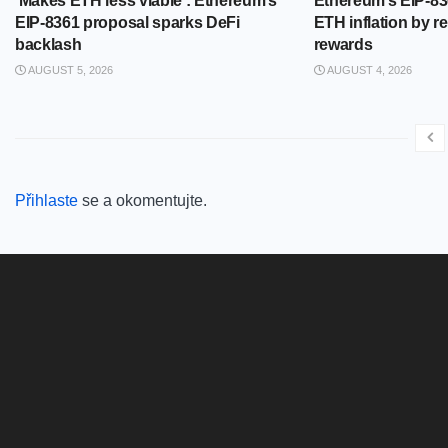
‘Makes ETH less viable’: Ethereum’s
Ethereum’s EIP-83
EIP-8361 proposal sparks DeFi
ETH inflation by r
backlash
rewards
AUGUST 5, 2026
AUGUST 4, 2026
Přihlaste
se a okomentujte.