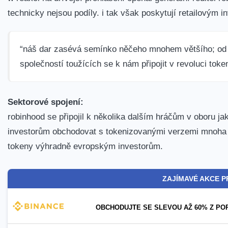
technicky nejsou podíly. i tak však poskytují retailovým
“náš dar zasévá semínko něčeho mnohem většího; od
společností toužících se k nám připojit v revoluci tok
Sektorové spojení:
robinhood se připojil k několika dalším hráčům v oboru 
investorům obchodovat s tokenizovanými verzemi mnoha 
tokeny výhradně evropským investorům.
ZAJÍMAVÉ AKCE P
OBCHODUJTE SE SLEVOU AŽ 60% Z PO