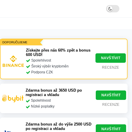
DOPORUČUJEME
Získejte přes nás 60% zpět a bonus
600 USD!
NAVŠTÍVIT
Spolehlivost
Široký výběr kryptoměn
RECENZE
Podpora CZK
Zdarma bonus až 3650 USD po
registraci a vkladu
NAVŠTÍVIT
Spolehlivost
RECENZE
Nízké poplatky
Zdarma bonus až do výše 2500 USD
po registraci a vkladu
NAVŠTÍVIT