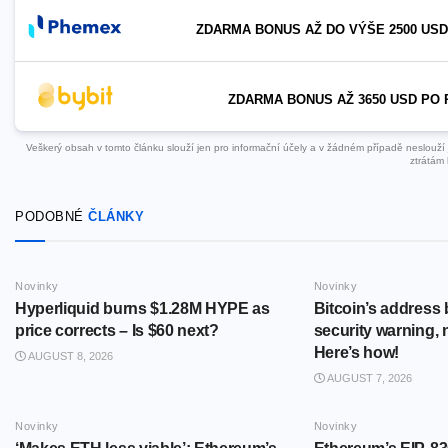
ZDARMA BONUS AŽ DO VÝŠE 2500 USD
ZDARMA BONUS AŽ 3650 USD PO 
Veškerý obsah v tomto článku slouží jen pro informační účely a v žádném případě neslouží ja
ztrátám 
PODOBNÉ
ČLÁNKY
Novinky
Novinky
Hyperliquid burns $1.28M HYPE as
Bitcoin’s address
price corrects – Is $60 next?
security warning, 
Here’s how!
AUGUST 8, 2026
AUGUST 7, 2026
Novinky
Novinky