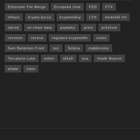
Ethereum The Merge
Evropská Unie
FED
FTX
inflace
krypto burza
kryptoměny
LTH
medvědí trh
návod
on-chain data
poplatky
price
průzkum
recenze
recese
regulace kryptoměn
rusko
Sam Bankman-Fried
sec
Solana
stablecoiny
Terraform Labs
tether
těžaři
usa
Vitalik Buterin
whale
zlato