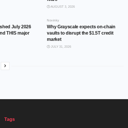
AUGUST 3, 2026
Novinky
shed July 2026
Why Grayscale expects on-chain
and THIS major
vaults to disrupt the $1.5T credit
market
JULY 31, 2026
Tags