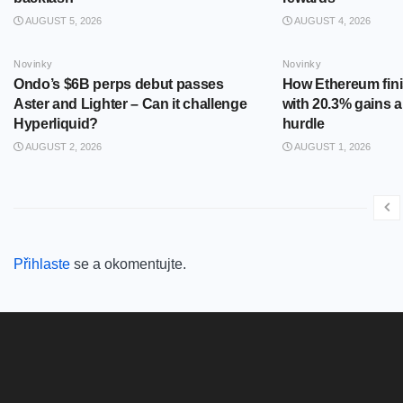
AUGUST 5, 2026
AUGUST 4, 2026
Novinky
Novinky
Ondo’s $6B perps debut passes
How Ethereum fini
Aster and Lighter – Can it challenge
with 20.3% gains 
Hyperliquid?
hurdle
AUGUST 2, 2026
AUGUST 1, 2026
Přihlaste
se a okomentujte.