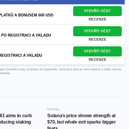
OTEVŘÍT ÚČET
PLATKŮ A BONUSEM 600 USD
RECENZE
OTEVŘÍT ÚČET
 PO REGISTRACI A VKLADU
RECENZE
OTEVŘÍT ÚČET
REGISTRACI A VKLADU
RECENZE
ko investiční rady. Investice do kryptoměn, komodit a akcií je velmi rizikové a může vést ke
kapitálu.
Novinky
61 aims to curb
Solana’s price shows strength at
educing staking
$70, but whale exit sparks bigger
fears