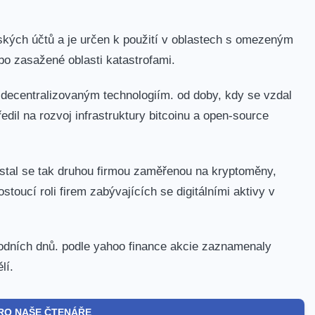
lských účtů a je určen k použití v oblastech s omezeným
bo zasažené oblasti katastrofami.
a decentralizovaným technologiím. od doby, kdy se vzdal
ředil na rozvoj infrastruktury bitcoinu a open-source
a stal se tak druhou firmou zaměřenou na kryptoměny,
stoucí roli firem zabývajících se digitálními aktivy v
hodních dnů. podle yahoo finance akcie zaznamenaly
lí.
RO NAŠE ČTENÁŘE