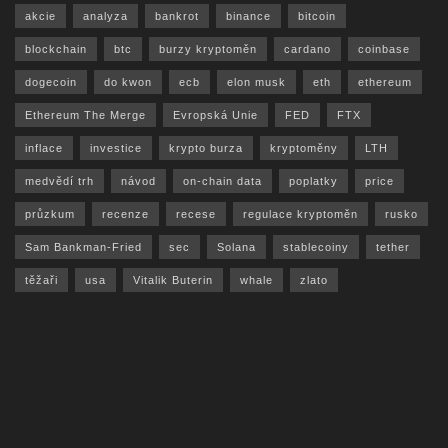
akcie
analyza
bankrot
binance
bitcoin
blockchain
btc
burzy kryptoměn
cardano
coinbase
dogecoin
do kwon
ecb
elon musk
eth
ethereum
Ethereum The Merge
Evropská Unie
FED
FTX
inflace
investice
krypto burza
kryptoměny
LTH
medvědí trh
návod
on-chain data
poplatky
price
průzkum
recenze
recese
regulace kryptoměn
rusko
Sam Bankman-Fried
sec
Solana
stablecoiny
tether
těžaři
usa
Vitalik Buterin
whale
zlato