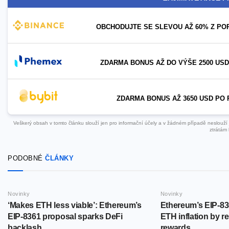
OBCHODUJTE SE SLEVOU AŽ 60% Z PO
ZDARMA BONUS AŽ DO VÝŠE 2500 USD
ZDARMA BONUS AŽ 3650 USD PO 
Veškerý obsah v tomto článku slouží jen pro informační účely a v žádném případě neslouží ja
ztrátám 
PODOBNÉ
ČLÁNKY
Novinky
Novinky
‘Makes ETH less viable’: Ethereum’s
Ethereum’s EIP-83
EIP-8361 proposal sparks DeFi
ETH inflation by r
backlash
rewards