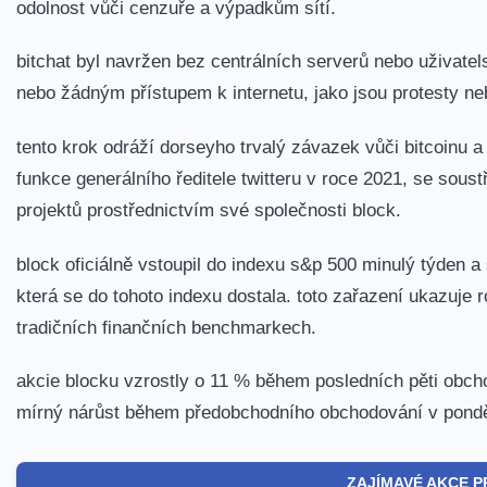
odolnost vůči cenzuře a výpadkům sítí.
bitchat byl navržen bez centrálních serverů nebo uživate
nebo žádným přístupem k internetu, jako jsou protesty ne
tento krok odráží dorseyho trvalý závazek vůči bitcoinu 
funkce generálního ředitele twitteru v roce 2021, se soust
projektů prostřednictvím své společnosti block.
block oficiálně vstoupil do indexu s&p 500 minulý týden 
která se do tohoto indexu dostala. toto zařazení ukazuje ro
tradičních finančních benchmarkech.
akcie blocku vzrostly o 11 % během posledních pěti obc
mírný nárůst během předobchodního obchodování v pondě
ZAJÍMAVÉ AKCE P