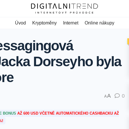
Úvod
Kryptoměny
Internet
Online nákupy
essagingová
 Jacka Dorseyho byla
ore
A
0
A
TE BONUS
AŽ 600 USD VČETNĚ AUTOMATICKÉHO CASHBACKU AŽ
%!