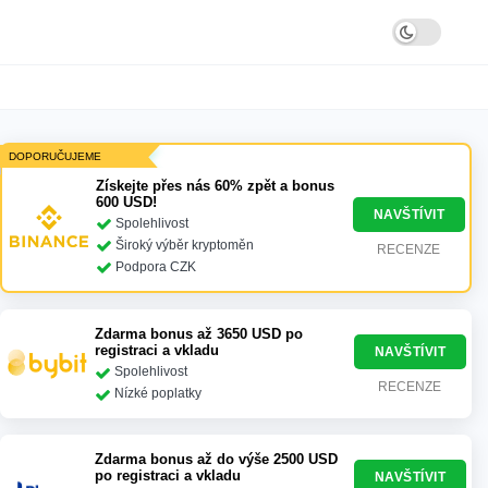
DOPORUČUJEME
Získejte přes nás 60% zpět a bonus
600 USD!
NAVŠTÍVIT
Spolehlivost
Široký výběr kryptoměn
RECENZE
Podpora CZK
Zdarma bonus až 3650 USD po
registraci a vkladu
NAVŠTÍVIT
Spolehlivost
RECENZE
Nízké poplatky
Zdarma bonus až do výše 2500 USD
po registraci a vkladu
NAVŠTÍVIT