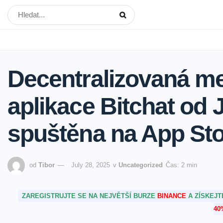
Decentralizovaná m
aplikace Bitchat od
spuštěna na App St
od
Tibor
July 28, 2025
v
Uncategorized
Čas: 2 min
ZAREGISTRUJTE SE NA NEJVĚTŠÍ BURZE
BINANCE
A ZÍSKEJ
40