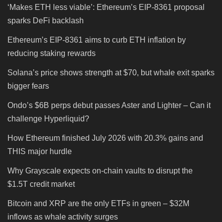
‘Makes ETH less viable’: Ethereum’s EIP-8361 proposal
sparks DeFi backlash
Ethereum’s EIP-8361 aims to curb ETH inflation by
reducing staking rewards
Solana’s price shows strength at $70, but whale exit sparks
bigger fears
Ondo’s $6B perps debut passes Aster and Lighter – Can it
challenge Hyperliquid?
How Ethereum finished July 2026 with 20.3% gains and
THIS major hurdle
Why Grayscale expects on-chain vaults to disrupt the
$1.5T credit market
Bitcoin and XRP are the only ETFs in green – $32M
inflows as whale activity surges