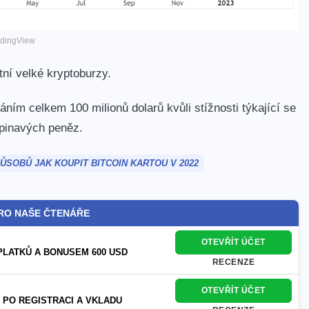
adingView
ní velké kryptoburzy.
ním celkem 100 milionů dolarů kvůli stížnosti týkající se
 špinavých peněz.
ŮSOBŮ JAK KOUPIT BITCOIN KARTOU V 2022
RO NAŠE ČTENÁŘE
OTEVŘÍT ÚČET
PLATKŮ A BONUSEM 600 USD
RECENZE
OTEVŘÍT ÚČET
 PO REGISTRACI A VKLADU