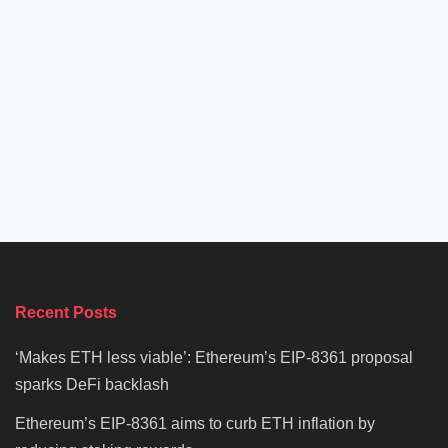
Recent Posts
‘Makes ETH less viable’: Ethereum’s EIP-8361 proposal
sparks DeFi backlash
Ethereum’s EIP-8361 aims to curb ETH inflation by