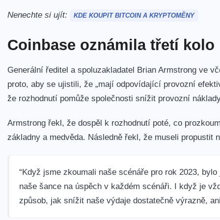
Nenechte si ujít:
KDE KOUPIT BITCOIN A KRYPTOMĚNY
Coinbase oznámila třetí kolo
Generální ředitel a spoluzakladatel Brian Armstrong ve v
proto, aby se ujistili, že „mají odpovídající provozní efek
že rozhodnutí pomůže společnosti snížit provozní náklady
Armstrong řekl, že dospěl k rozhodnutí poté, co prozkoum
základny a medvěda. Následně řekl, že museli propustit
“Když jsme zkoumali naše scénáře pro rok 2023, bylo 
naše šance na úspěch v každém scénáři. I když je vždy
způsob, jak snížit naše výdaje dostatečně výrazně, a