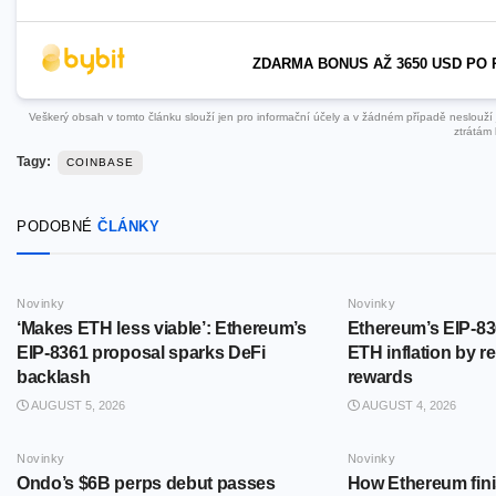
ZDARMA BONUS AŽ 3650 USD PO 
Veškerý obsah v tomto článku slouží jen pro informační účely a v žádném případě neslouží ja
ztrátám 
Tagy:
COINBASE
PODOBNÉ
ČLÁNKY
Novinky
Novinky
‘Makes ETH less viable’: Ethereum’s
Ethereum’s EIP-83
EIP-8361 proposal sparks DeFi
ETH inflation by r
backlash
rewards
AUGUST 5, 2026
AUGUST 4, 2026
Novinky
Novinky
Ondo’s $6B perps debut passes
How Ethereum fini