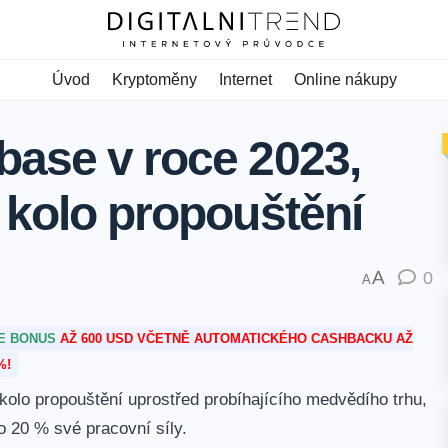
Úvod
Kryptoměny
Internet
Online nákupy
base v roce 2023,
 kolo propouštění
A
0
A
TE BONUS
AŽ 600 USD VČETNĚ AUTOMATICKÉHO CASHBACKU AŽ
%!
kolo propouštění uprostřed probíhajícího medvědího trhu,
o 20 % své pracovní síly.