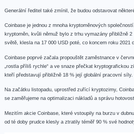
Generální ředitel také zmínil, že budou odstavovat někter
Coinbase je jednou z mnoha kryptoměnových společností
kryptoměn, kvůli němuž bylo z trhu vymazány přibližně 2 
světě, klesla na 17 000 USD poté, co koncem roku 2021 
Coinbase poprvé začala propouštět zaměstnance v červnu
„rostla příliš rychle“ a ve snaze přečkat kryptografickou
kteří představují přibližně 18 % její globální pracovní síly.
Na začátku listopadu, uprostřed zuřící kryptozimy, Coinbas
se zaměřujeme na optimalizaci nákladů a správu hotovost
Mezitím akcie Coinbase, které vstoupily na burzu v dubn
od té doby prudce klesly a ztratily téměř 90 % své hodno