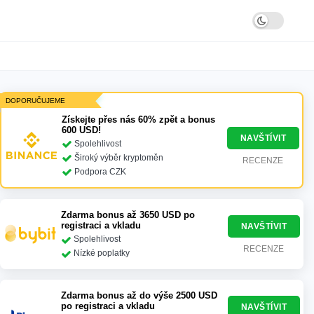
DOPORUČUJEME
Získejte přes nás 60% zpět a bonus
600 USD!
NAVŠTÍVIT
Spolehlivost
Široký výběr kryptoměn
RECENZE
Podpora CZK
Zdarma bonus až 3650 USD po
registraci a vkladu
NAVŠTÍVIT
Spolehlivost
RECENZE
Nízké poplatky
Zdarma bonus až do výše 2500 USD
po registraci a vkladu
NAVŠTÍVIT