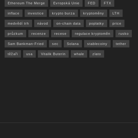
Ethereum The Merge
Evropská Unie
FED
FTX
inflace
investice
krypto burza
kryptoměny
LTH
medvědí trh
návod
on-chain data
poplatky
price
průzkum
recenze
recese
regulace kryptoměn
rusko
Sam Bankman-Fried
sec
Solana
stablecoiny
tether
těžaři
usa
Vitalik Buterin
whale
zlato