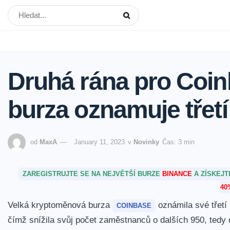
Druhá rána pro Coin
burza oznamuje třetí
od
MaxA
January 11, 2023
v
Novinky
Čas: 3 min
ZAREGISTRUJTE SE NA NEJVĚTŠÍ BURZE
BINANCE
A ZÍSKEJ
40
Velká kryptoměnová burza
oznámila své třetí 
COINBASE
čímž snížila svůj počet zaměstnanců o dalších 950, tedy 