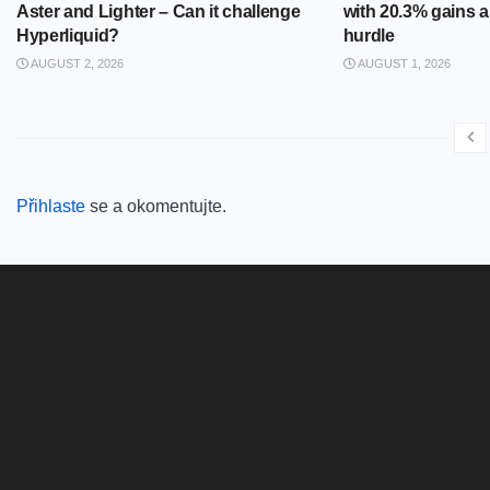
Aster and Lighter – Can it challenge
with 20.3% gains 
Hyperliquid?
hurdle
AUGUST 2, 2026
AUGUST 1, 2026
Přihlaste
se a okomentujte.