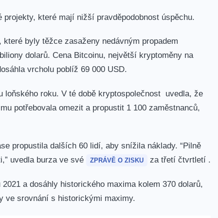
é projekty, které mají nižší pravděpodobnost úspěchu.
, které byly těžce zasaženy nedávným propadem
biliony dolarů. Cena Bitcoinu, největší kryptoměny na
dosáhla vrcholu poblíž 69 000 USD.
 loňského roku. V té době kryptospolečnost uvedla, že
 zimu potřebovala omezit a propustit 1 100 zaměstnanců,
e propustila dalších 60 lidí, aby snížila náklady. “Pilně
i,” uvedla burza ve své
za třetí čtvrtletí .
ZPRÁVĚ O ZISKU
u 2021 a dosáhly historického maxima kolem 370 dolarů,
ty ve srovnání s historickými maximy.