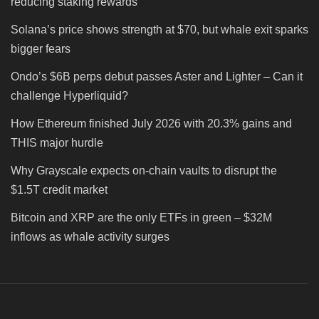
reducing staking rewards
Solana’s price shows strength at $70, but whale exit sparks
bigger fears
Ondo’s $6B perps debut passes Aster and Lighter – Can it
challenge Hyperliquid?
How Ethereum finished July 2026 with 20.3% gains and
THIS major hurdle
Why Grayscale expects on-chain vaults to disrupt the
$1.5T credit market
Bitcoin and XRP are the only ETFs in green – $32M
inflows as whale activity surges