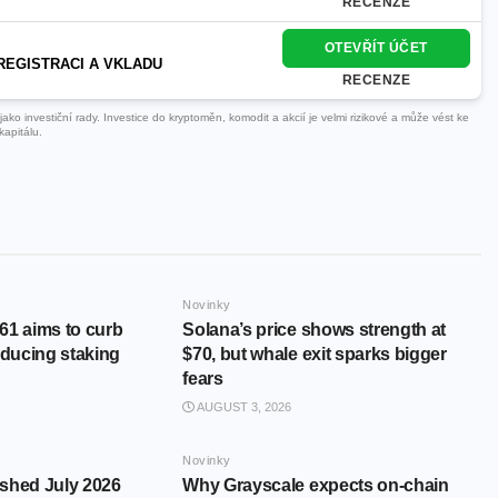
RECENZE
OTEVŘÍT ÚČET
REGISTRACI A VKLADU
RECENZE
ko investiční rady. Investice do kryptoměn, komodit a akcií je velmi rizikové a může vést ke
kapitálu.
Novinky
61 aims to curb
Solana’s price shows strength at
educing staking
$70, but whale exit sparks bigger
fears
AUGUST 3, 2026
Novinky
shed July 2026
Why Grayscale expects on-chain