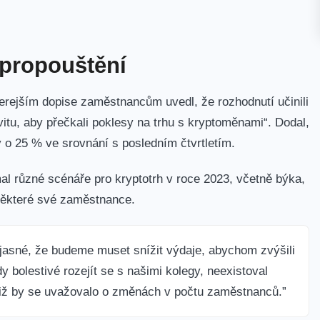
 propouštění
čerejším dopise zaměstnancům uvedl, že rozhodnutí učinili
tivitu, aby přečkali poklesy na trhu s kryptoměnami“. Dodal,
 o 25 % ve srovnání s posledním čtvrtletím.
al různé scénáře pro kryptotrh v roce 2023, včetně býka,
 některé své zaměstnance.
jasné, že budeme muset snížit výdaje, abychom zvýšili
 bolestivé rozejít se s našimi kolegy, neexistoval
niž by se uvažovalo o změnách v počtu zaměstnanců.”