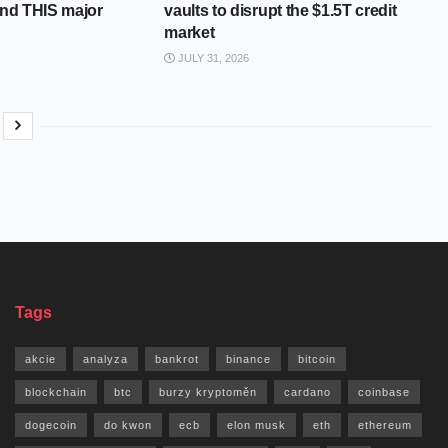
and THIS major
vaults to disrupt the $1.5T credit
market
JULY 31, 2026
Tags
akcie
analyza
bankrot
binance
bitcoin
blockchain
btc
burzy kryptoměn
cardano
coinbase
dogecoin
do kwon
ecb
elon musk
eth
ethereum