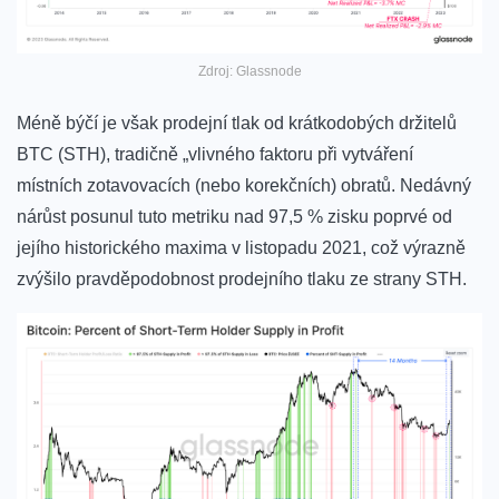
Zdroj: Glassnode
Méně býčí je však prodejní tlak od krátkodobých držitelů
BTC (STH), tradičně „vlivného faktoru při vytváření
místních zotavovacích (nebo korekčních) obratů. Nedávný
nárůst posunul tuto metriku nad 97,5 % zisku poprvé od
jejího historického maxima v listopadu 2021, což výrazně
zvýšilo pravděpodobnost prodejního tlaku ze strany STH.