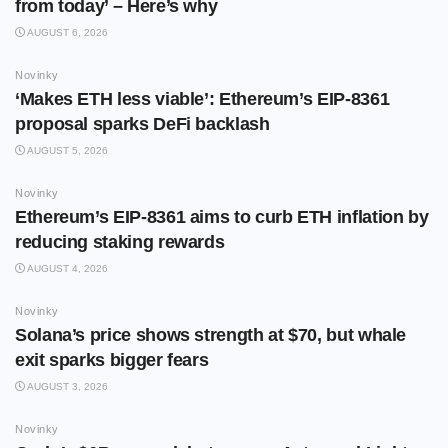
from today’ – Here’s why
AUGUST 6, 2026
Novinky
‘Makes ETH less viable’: Ethereum’s EIP-8361
proposal sparks DeFi backlash
AUGUST 5, 2026
Novinky
Ethereum’s EIP-8361 aims to curb ETH inflation by
reducing staking rewards
AUGUST 4, 2026
Novinky
Solana’s price shows strength at $70, but whale
exit sparks bigger fears
AUGUST 3, 2026
Novinky