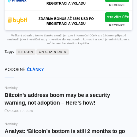
REGISTRACI A VKLADU
RECENZE
OTEVŘÍT ÚČET
ZDARMA BONUS AŽ 3650 USD PO
REGISTRACI A VKLADU
RECENZE
Veškerý obsah v tomto článku slouží jen pro informační účely a v žádném případě
neslouží jako investiční rady. Investice do kryptoměn, komodit a akcií je velmi rizikové a
může vést ke ztrátám kapitálu.
Tagy:
BITCOIN
ON-CHAIN DATA
PODOBNÉ
ČLÁNKY
Novinky
Bitcoin’s address boom may be a security
warning, not adoption – Here’s how!
AUGUST 7, 2026
Novinky
Analyst: ‘Bitcoin’s bottom is still 2 months to go