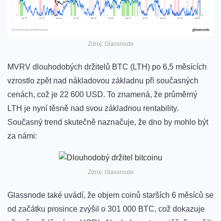
Zdroj: Glassnode
MVRV dlouhodobých držitelů BTC (LTH) po 6,5 měsících
vzrostlo zpět nad nákladovou základnu při současných
cenách, což je 22 600 USD. To znamená, že průměrný
LTH je nyní těsně nad svou základnou rentability.
Současný trend skutečně naznačuje, že dno by mohlo být
za námi:
Zdroj: Glassnode
Glassnode také uvádí, že objem coinů starších 6 měsíců se
od začátku prosince zvýšil o 301 000 BTC, což dokazuje