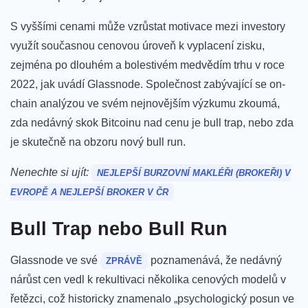
S vyššími cenami může vzrůstat motivace mezi investory
využít současnou cenovou úroveň k vyplacení zisku,
zejména po dlouhém a bolestivém medvědím trhu v roce
2022, jak uvádí Glassnode. Společnost zabývající se on-
chain analýzou ve svém nejnovějším výzkumu zkoumá,
zda nedávný skok Bitcoinu nad cenu je bull trap, nebo zda
je skutečně na obzoru nový bull run.
Nenechte si ujít:
NEJLEPŠÍ BURZOVNÍ MAKLÉŘI (BROKEŘI) V
EVROPĚ A NEJLEPŠÍ BROKER V ČR
Bull Trap nebo Bull Run
Glassnode ve své
poznamenává, že nedávný
ZPRÁVĚ
nárůst cen vedl k rekultivaci několika cenových modelů v
řetězci, což historicky znamenalo „psychologický posun ve