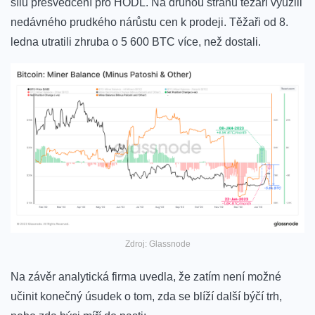
sílu přesvědčení pro HODL. Na druhou stranu těžaři využili
nedávného prudkého nárůstu cen k prodeji. Těžaři od 8.
ledna utratili zhruba o 5 600 BTC více, než dostali.
Zdroj: Glassnode
Na závěr analytická firma uvedla, že zatím není možné
učinit konečný úsudek o tom, zda se blíží další býčí trh,