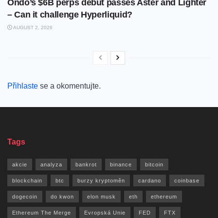
Ondo’s $6B perps debut passes Aster and Lighter
– Can it challenge Hyperliquid?
AUGUST 2, 2026
Přihlaste
se a okomentujte.
Tags
akcie
analyza
bankrot
binance
bitcoin
blockchain
btc
burzy kryptoměn
cardano
coinbase
dogecoin
do kwon
elon musk
eth
ethereum
Ethereum The Merge
Evropská Unie
FED
FTX