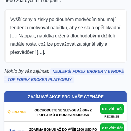
nebo zda býci míří do pasti:
Vyšší ceny a zisky po dlouhém medvědím trhu mají
tendenci motivovat nabídku, aby se stala opět likvidní.
[…] Naopak, nabídka držená dlouhodobými držiteli
nadále roste, což lze považovat za signál síly a
přesvědčení […].
Mohlo by vás zajímat:
NEJLEPŠÍ FOREX BROKER V EVROPĚ
– TOP FOREX BROKER PLATFORMY
ZAJÍMAVÉ AKCE PRO NAŠE ČTENÁŘE
OTEVŘÍT ÚČET
OBCHODUJTE SE SLEVOU AŽ 60% Z
POPLATKŮ A BONUSEM 600 USD
RECENZE
OTEVŘÍT ÚČET
ZDARMA BONUS AŽ DO VÝŠE 2500 USD PO