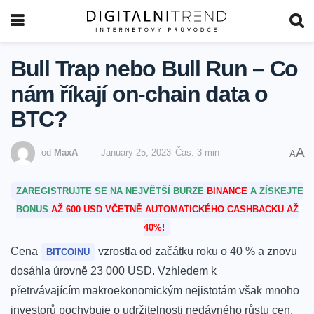
Bull Trap nebo Bull Run – Co
nám říkají on-chain data o
BTC?
A
od
MaxA
January 25, 2023
Čas: 3 min
A
ZAREGISTRUJTE SE NA NEJVĚTŠÍ BURZE
BINANCE
A ZÍSKEJTE
BONUS
AŽ 600 USD VČETNĚ AUTOMATICKÉHO CASHBACKU AŽ
40%!
Cena
vzrostla od začátku roku o 40 % a znovu
BITCOINU
dosáhla úrovně 23 000 USD.
Vzhledem k
přetrvávajícím
makroekonomickým nejistotám však mnoho
investorů pochybuje o udržitelnosti nedávného růstu cen.