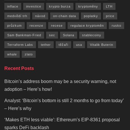
inflace
investice
krypto burza
kryptoměny
LTH
medvědí trh
návod
on-chain data
poplatky
price
průzkum
recenze
recese
regulace kryptoměn
rusko
Sam Bankman-Fried
sec
Solana
stablecoiny
Terraform Labs
tether
těžaři
usa
Vitalik Buterin
whale
zlato
Recent Posts
Bitcoin’s address boom may be a security warning, not
adoption – Here’s how!
Analyst: ‘Bitcoin’s bottom is still 2 months to go from today’
– Here’s why
‘Makes ETH less viable’: Ethereum’s EIP-8361 proposal
sparks DeFi backlash