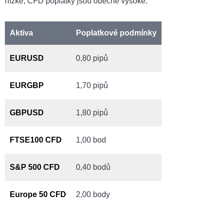
nízké, CFD poplatky jsou obecně vysoké.
Aktiva
Poplatkové podmínky
EURUSD
0,80 pipů
EURGBP
1,70 pipů
GBPUSD
1,80 pipů
FTSE100 CFD
1,00 bod
S&P 500 CFD
0,40 bodů
Europe 50 CFD
2,00 body