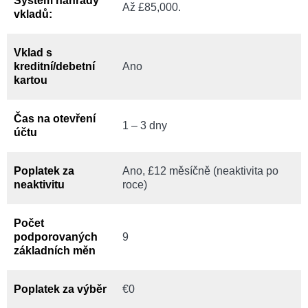
Systém náhrady
Až £85,000.
vkladů:
Vklad s
kreditní/debetní
Ano
kartou
Čas na otevření
1 – 3 dny
účtu
Poplatek za
Ano, £12 měsíčně (neaktivita po
neaktivitu
roce)
Počet
podporovaných
9
základních měn
Poplatek za výběr
€0