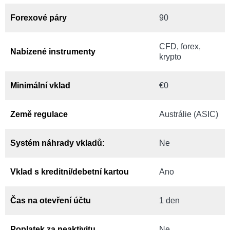
Forexové páry
90
CFD, forex,
Nabízené instrumenty
krypto
Minimální vklad
€0
Země regulace
Austrálie (ASIC)
Systém náhrady vkladů:
Ne
Vklad s kreditní/debetní kartou
Ano
Čas na otevření účtu
1 den
Poplatek za neaktivitu
Ne