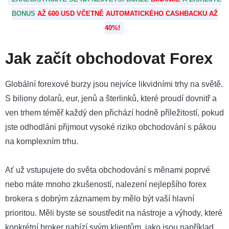
BONUS
AŽ 600 USD VČETNĚ AUTOMATICKÉHO CASHBACKU AŽ
40%!
Jak začít obchodovat Forex
Globální forexové burzy jsou nejvíce likvidními trhy na světě.
S biliony dolarů, eur, jenů a šterlinků, které proudí dovnitř a
ven trhem téměř každý den přichází hodně příležitostí, pokud
jste odhodláni přijmout vysoké riziko obchodování s pákou
na komplexním trhu.
Ať už vstupujete do světa obchodování s měnami poprvé
nebo máte mnoho zkušeností, nalezení nejlepšího forex
brokera s dobrým záznamem by mělo být vaší hlavní
prioritou. Měli byste se soustředit na nástroje a výhody, které
konkrétní broker nabízí svým klientům, jako jsou například