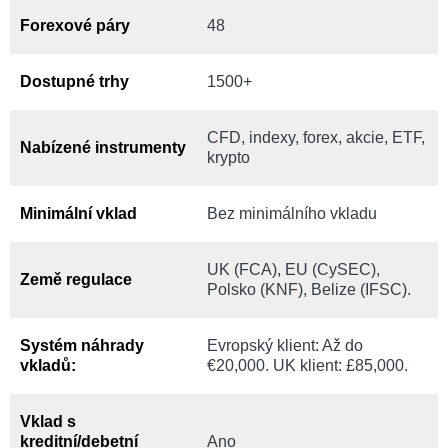
Forexové páry
48
Dostupné trhy
1500+
CFD, indexy, forex, akcie, ETF,
Nabízené instrumenty
krypto
Minimální vklad
Bez minimálního vkladu
UK (FCA), EU (CySEC),
Země regulace
Polsko (KNF), Belize (IFSC).
Systém náhrady
Evropský klient: Až do
vkladů:
€20,000. UK klient: £85,000.
Vklad s
kreditní/debetní
Ano