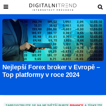
Nejlepší Forex broker v Evropě –
Top platformy v roce 2024
ZAREGISTRUJTE SE NA NEJVĚTŠÍ BURZE
BINANCE
A ZÍSKEJTE