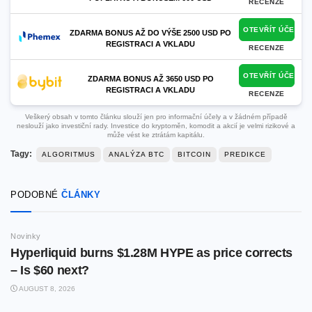
RECENZE
OTEVŘÍT ÚČET
ZDARMA BONUS AŽ DO VÝŠE 2500 USD PO
REGISTRACI A VKLADU
RECENZE
OTEVŘÍT ÚČET
ZDARMA BONUS AŽ 3650 USD PO
REGISTRACI A VKLADU
RECENZE
Veškerý obsah v tomto článku slouží jen pro informační účely a v žádném případě
neslouží jako investiční rady. Investice do kryptoměn, komodit a akcií je velmi rizikové a
může vést ke ztrátám kapitálu.
Tagy:
ALGORITMUS
ANALÝZA BTC
BITCOIN
PREDIKCE
PODOBNÉ
ČLÁNKY
Novinky
Hyperliquid burns $1.28M HYPE as price corrects
– Is $60 next?
AUGUST 8, 2026