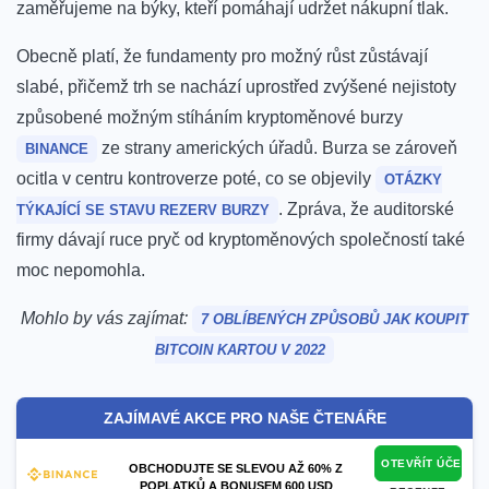
zaměřujeme na býky, kteří pomáhají udržet nákupní tlak.
Obecně platí, že fundamenty pro možný růst zůstávají
slabé, přičemž trh se nachází uprostřed zvýšené nejistoty
způsobené možným stíháním
kryptoměnové burzy
ze strany amerických úřadů.
Burza se zároveň
BINANCE
ocitla v centru kontroverze poté, co se objevily
OTÁZKY
. Zpráva, že auditorské
TÝKAJÍCÍ SE STAVU REZERV BURZY
firmy dávají ruce pryč od kryptoměnových společností také
moc nepomohla.
Mohlo by vás zajímat:
7 OBLÍBENÝCH ZPŮSOBŮ JAK KOUPIT
BITCOIN KARTOU V 2022
ZAJÍMAVÉ AKCE PRO NAŠE ČTENÁŘE
OTEVŘÍT ÚČET
OBCHODUJTE SE SLEVOU AŽ 60% Z
POPLATKŮ A BONUSEM 600 USD