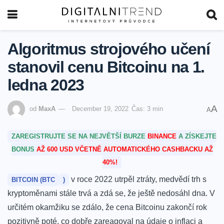
Algoritmus strojového učení
stanovil cenu Bitcoinu na 1.
ledna 2023
A
od
MaxA
December 19, 2022
Čas: 3 min
A
ZAREGISTRUJTE SE NA NEJVĚTŠÍ BURZE
BINANCE
A ZÍSKEJTE
BONUS
AŽ 600 USD VČETNĚ AUTOMATICKÉHO CASHBACKU AŽ
40%!
v roce 2022 utrpěl ztráty,
medvědí
trh
s
BITCOIN (
BTC
)
kryptoměnami stále trvá a zdá se, že ještě nedosáhl dna.
V
určitém okamžiku se zdálo, že cena Bitcoinu zakončí rok
pozitivně poté, co dobře zareagoval na údaje o inflaci a