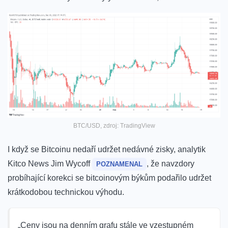
BTC/USD, zdroj: TradingView
I když se Bitcoinu nedaří udržet nedávné zisky, analytik
Kitco News Jim Wycoff
, že navzdory
POZNAMENAL
probíhající korekci se bitcoinovým býkům podařilo udržet
krátkodobou technickou výhodu.
„
Ceny jsou na denním grafu stále ve vzestupném