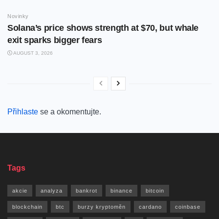
Novinky
Solana’s price shows strength at $70, but whale
exit sparks bigger fears
AUGUST 3, 2026
Přihlaste
se a okomentujte.
Tags
akcie
analyza
bankrot
binance
bitcoin
blockchain
btc
burzy kryptoměn
cardano
coinbase