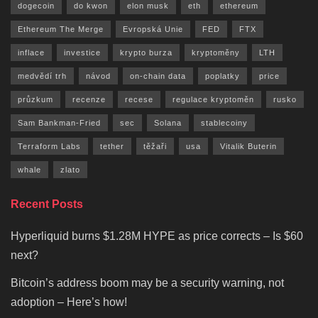
dogecoin
do kwon
elon musk
eth
ethereum
Ethereum The Merge
Evropská Unie
FED
FTX
inflace
investice
krypto burza
kryptoměny
LTH
medvědí trh
návod
on-chain data
poplatky
price
průzkum
recenze
recese
regulace kryptoměn
rusko
Sam Bankman-Fried
sec
Solana
stablecoiny
Terraform Labs
tether
těžaři
usa
Vitalik Buterin
whale
zlato
Recent Posts
Hyperliquid burns $1.28M HYPE as price corrects – Is $60
next?
Bitcoin’s address boom may be a security warning, not
adoption – Here’s how!