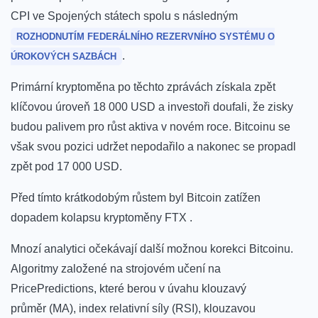
CPI ve Spojených státech spolu s následným
ROZHODNUTÍM FEDERÁLNÍHO REZERVNÍHO SYSTÉMU O
.
ÚROKOVÝCH SAZBÁCH
Primární kryptoměna po těchto zprávách získala zpět
klíčovou úroveň 18 000 USD a investoři doufali, že zisky
budou palivem pro růst aktiva v novém roce.
Bitcoinu se
však svou pozici udržet nepodařilo a nakonec se propadl
zpět pod 17 000 USD.
Před tímto krátkodobým růstem byl Bitcoin zatížen
dopadem kolapsu kryptoměny FTX .
Mnozí analytici očekávají další možnou korekci Bitcoinu.
Algoritmy založené na strojovém učení na
PricePredictions, které berou v úvahu klouzavý
průměr (MA), index relativní síly (RSI), klouzavou