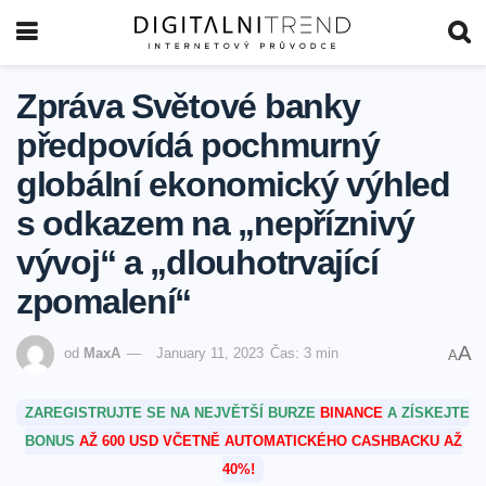
Zpráva Světové banky
předpovídá pochmurný
globální ekonomický výhled
s odkazem na „nepříznivý
vývoj“ a „dlouhotrvající
zpomalení“
A
od
MaxA
January 11, 2023
Čas: 3 min
A
ZAREGISTRUJTE SE NA NEJVĚTŠÍ BURZE
BINANCE
A ZÍSKEJTE
BONUS
AŽ 600 USD VČETNĚ AUTOMATICKÉHO CASHBACKU AŽ
40%!