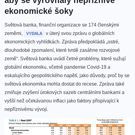
aby se vyrovnaly nepříznivé
ekonomické šoky
Světová banka, finanční organizace se 174 členskými
zeměmi,
v úterý svou zprávu o globálních
VYDALA
ekonomických vyhlídkách. Zpráva předpokládá „ostré,
dlouhodobé zpomalení, které tvrdě zasáhne rozvojové
země“. Světová banka uvádí četné problémy, které sužují
globální ekonomiku, včetně pandemie Covid-19 a
eskalujícího geopolitického napětí, jako důvody, proč by se
světová ekonomika mohla dostat do recese. Zpráva také
zmiňuje zvýšení úrokových sazeb centrálními bankami a
vyšší než očekávanou inflaci jako faktory přispívající k
nepříznivému vývoji.