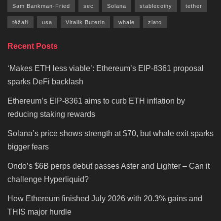
Sam Bankman-Fried
sec
Solana
stablecoiny
tether
těžaři
usa
Vitalik Buterin
whale
zlato
Recent Posts
‘Makes ETH less viable’: Ethereum’s EIP-8361 proposal
sparks DeFi backlash
Ethereum’s EIP-8361 aims to curb ETH inflation by
reducing staking rewards
Solana’s price shows strength at $70, but whale exit sparks
bigger fears
Ondo’s $6B perps debut passes Aster and Lighter – Can it
challenge Hyperliquid?
How Ethereum finished July 2026 with 20.3% gains and
THIS major hurdle