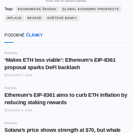
může vést ke ztrátám kapitálu.
Tagy:
EKONOMICKÉ ŠKODAY
GLOBAL ECONOMIC PROSPECTS
INFLACE
RECESE
SVĚTOVÉ BANKY
PODOBNÉ
ČLÁNKY
Novinky
‘Makes ETH less viable’: Ethereum’s EIP-8361
proposal sparks DeFi backlash
AUGUST 5, 2026
Novinky
Ethereum’s EIP-8361 aims to curb ETH inflation by
reducing staking rewards
AUGUST 4, 2026
Novinky
Solana’s price shows strength at $70, but whale