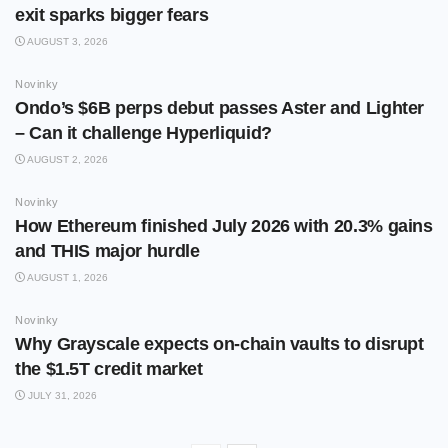
exit sparks bigger fears
AUGUST 3, 2026
Novinky
Ondo’s $6B perps debut passes Aster and Lighter
– Can it challenge Hyperliquid?
AUGUST 2, 2026
Novinky
How Ethereum finished July 2026 with 20.3% gains
and THIS major hurdle
AUGUST 1, 2026
Novinky
Why Grayscale expects on-chain vaults to disrupt
the $1.5T credit market
JULY 31, 2026