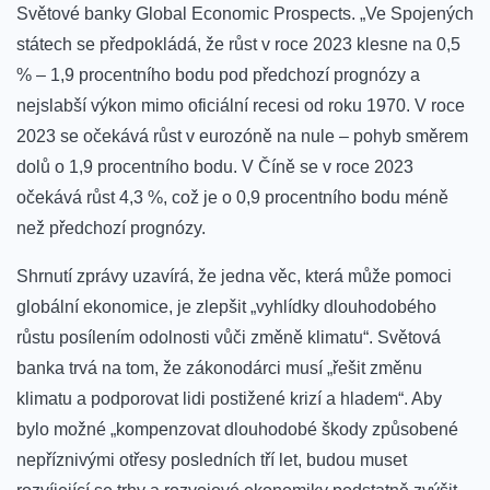
Světové banky Global Economic Prospects. „Ve Spojených
státech se předpokládá, že růst v roce 2023 klesne na 0,5
% – 1,9 procentního bodu pod předchozí prognózy a
nejslabší výkon mimo oficiální recesi od roku 1970. V roce
2023 se očekává růst v eurozóně na nule – pohyb směrem
dolů o 1,9 procentního bodu. V Číně se v roce 2023
očekává růst 4,3 %, což je o 0,9 procentního bodu méně
než předchozí prognózy.
Shrnutí zprávy uzavírá, že jedna věc, která může pomoci
globální ekonomice, je zlepšit „vyhlídky dlouhodobého
růstu posílením odolnosti vůči změně klimatu“. Světová
banka trvá na tom, že zákonodárci musí „řešit změnu
klimatu a podporovat lidi postižené krizí a hladem“. Aby
bylo možné „kompenzovat dlouhodobé škody způsobené
nepříznivými otřesy posledních tří let, budou muset