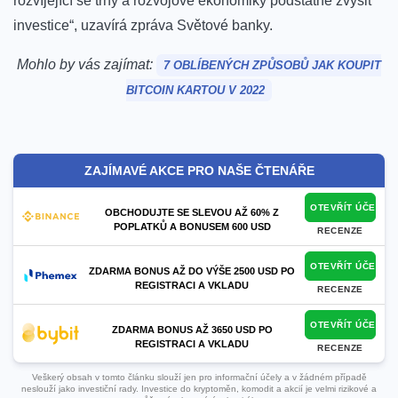
rozvíjející se trhy a rozvojové ekonomiky podstatně zvýšit
investice“, uzavírá zpráva Světové banky.
Mohlo by vás zajímat:
7 OBLÍBENÝCH ZPŮSOBŮ JAK KOUPIT
BITCOIN KARTOU V 2022
ZAJÍMAVÉ AKCE PRO NAŠE ČTENÁŘE
OTEVŘÍT ÚČET
OBCHODUJTE SE SLEVOU AŽ 60% Z
POPLATKŮ A BONUSEM 600 USD
RECENZE
OTEVŘÍT ÚČET
ZDARMA BONUS AŽ DO VÝŠE 2500 USD PO
REGISTRACI A VKLADU
RECENZE
OTEVŘÍT ÚČET
ZDARMA BONUS AŽ 3650 USD PO
REGISTRACI A VKLADU
RECENZE
Veškerý obsah v tomto článku slouží jen pro informační účely a v žádném případě
neslouží jako investiční rady. Investice do kryptoměn, komodit a akcií je velmi rizikové a