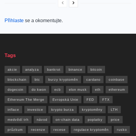
Přihlaste
se a okomentujte.
Tags
akcie
analyza
bankrot
binance
bitcoin
blockchain
btc
burzy kryptoměn
cardano
coinbase
dogecoin
do kwon
ecb
elon musk
eth
ethereum
Ethereum The Merge
Evropská Unie
FED
FTX
inflace
investice
krypto burza
kryptoměny
LTH
medvědí trh
návod
on-chain data
poplatky
price
průzkum
recenze
recese
regulace kryptoměn
rusko