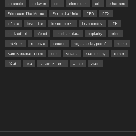
dogecoin
do kwon
ecb
elon musk
eth
ethereum
Ethereum The Merge
Evropská Unie
FED
FTX
inflace
investice
krypto burza
kryptoměny
LTH
medvědí trh
návod
on-chain data
poplatky
price
průzkum
recenze
recese
regulace kryptoměn
rusko
Sam Bankman-Fried
sec
Solana
stablecoiny
tether
těžaři
usa
Vitalik Buterin
whale
zlato