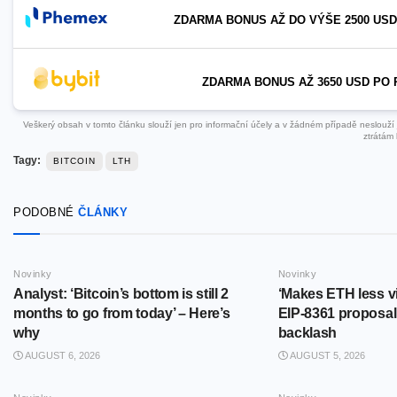
ZDARMA BONUS AŽ DO VÝŠE 2500 USD
ZDARMA BONUS AŽ 3650 USD PO 
Veškerý obsah v tomto článku slouží jen pro informační účely a v žádném případě neslouží ja
ztrátám 
Tagy:
BITCOIN
LTH
PODOBNÉ
ČLÁNKY
Novinky
Novinky
Analyst: ‘Bitcoin’s bottom is still 2
‘Makes ETH less v
months to go from today’ – Here’s
EIP-8361 proposal
why
backlash
AUGUST 6, 2026
AUGUST 5, 2026