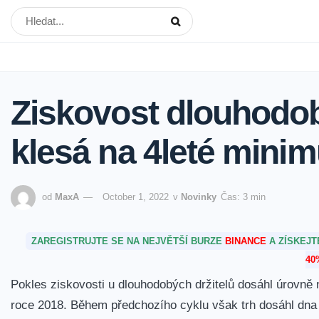
Ziskovost dlouhodob
klesá na 4leté mini
od
MaxA
October 1, 2022
v
Novinky
Čas: 3 min
ZAREGISTRUJTE SE NA NEJVĚTŠÍ BURZE
BINANCE
A ZÍSKEJ
40
Pokles ziskovosti u dlouhodobých držitelů dosáhl úrovn
roce 2018. Během předchozího cyklu však trh dosáhl dna a