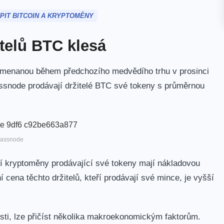
PIT BITCOIN A KRYPTOMĚNY
telů BTC klesá
amenanou během předchozího medvědího trhu v prosinci
assnode prodávají držitelé BTC své tokeny s průměrnou
lassnode
ní kryptoměny prodávající své tokeny mají nákladovou
ena těchto držitelů, kteří prodávají své mince, je vyšší
osti, lze přičíst několika makroekonomickým faktorům.