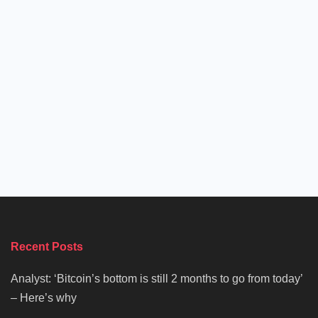
Recent Posts
Analyst: ‘Bitcoin’s bottom is still 2 months to go from today’
– Here’s why