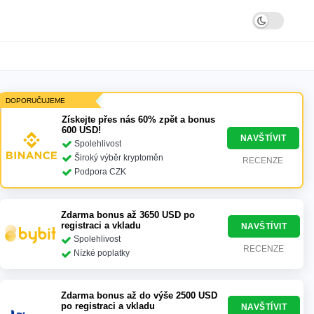
DOPORUČUJEME
Získejte přes nás 60% zpět a bonus
600 USD!
NAVŠTÍVIT
Spolehlivost
Široký výběr kryptoměn
RECENZE
Podpora CZK
Zdarma bonus až 3650 USD po
registraci a vkladu
NAVŠTÍVIT
Spolehlivost
RECENZE
Nízké poplatky
Zdarma bonus až do výše 2500 USD
po registraci a vkladu
NAVŠTÍVIT