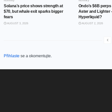
Novinky
Novinky
Solana’s price shows strength at
Ondo’s $6B perps
$70, but whale exit sparks bigger
Aster and Lighter 
fears
Hyperliquid?
AUGUST 3, 2026
AUGUST 2, 2026
Přihlaste
se a okomentujte.