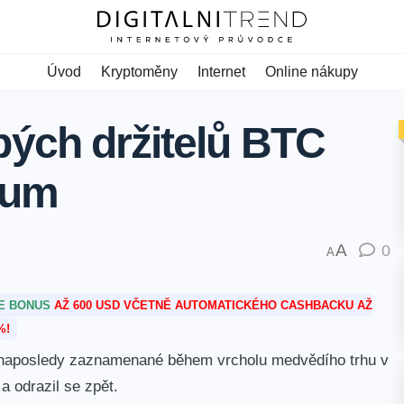
Úvod
Kryptoměny
Internet
Online nákupy
ých držitelů BTC
mum
A
0
A
TE BONUS
AŽ 600 USD VČETNĚ AUTOMATICKÉHO CASHBACKU AŽ
%!
ě naposledy zaznamenané během vrcholu medvědího trhu v
 odrazil se zpět.