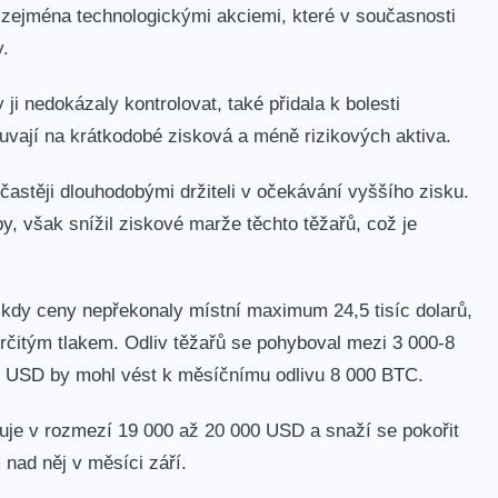
, zejména technologickými akciemi, které v současnosti
y.
 ji nedokázaly kontrolovat, také přidala k bolesti
uvají na krátkodobé zisková a méně rizikových aktiva.
jčastěji dlouhodobými držiteli v očekávání vyššího zisku.
by, však snížil ziskové marže těchto těžařů, což je
 kdy ceny nepřekonaly místní maximum 24,5 tisíc dolarů,
určitým tlakem. Odliv těžařů se pohyboval mezi 3 000-8
00 USD by mohl vést k měsíčnímu odlivu 8 000 BTC.
uje v rozmezí 19 000 až 20 000 USD a snaží se pokořit
ad něj v měsíci září.