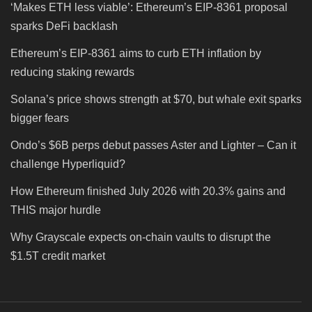
‘Makes ETH less viable’: Ethereum’s EIP-8361 proposal
sparks DeFi backlash
Ethereum’s EIP-8361 aims to curb ETH inflation by
reducing staking rewards
Solana’s price shows strength at $70, but whale exit sparks
bigger fears
Ondo’s $6B perps debut passes Aster and Lighter – Can it
challenge Hyperliquid?
How Ethereum finished July 2026 with 20.3% gains and
THIS major hurdle
Why Grayscale expects on-chain vaults to disrupt the
$1.5T credit market