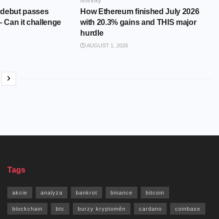
Novinky
 debut passes
How Ethereum finished July 2026
– Can it challenge
with 20.3% gains and THIS major
hurdle
AUGUST 1, 2026
Tags
akcie
analyza
bankrot
binance
bitcoin
blockchain
btc
burzy kryptoměn
cardano
coinbase