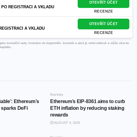
OTEVŘÍT ÚČET
 PO REGISTRACI A VKLADU
RECENZE
OTEVŘÍT ÚČET
REGISTRACI A VKLADU
RECENZE
ko investiční rady. Investice do kryptoměn, komodit a akcií je velmi rizikové a může vést ke
kapitálu.
Novinky
iable’: Ethereum’s
Ethereum’s EIP-8361 aims to curb
 sparks DeFi
ETH inflation by reducing staking
rewards
AUGUST 4, 2026