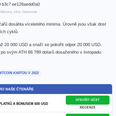
Bitcoinu, zdroj: Glassnode
ěžařů dosáhla víceletého minima. Úrovně jsou však dost
ích cyklů.
až 20 000 USD a snaží se pokořit odpor 20 000 USD.
po svým ATH 68 789 dolarů dosaženého v listopadu
ITCOIN KARTOU V 2022
RO NAŠE ČTENÁŘE
OTEVŘÍT ÚČET
PLATKŮ A BONUSEM 600 USD
RECENZE