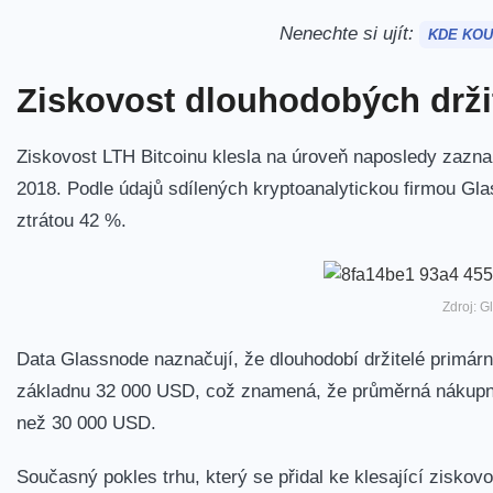
Nenechte si ujít:
KDE KOU
Ziskovost dlouhodobých drži
Ziskovost LTH Bitcoinu
klesla na úroveň naposledy zazn
2018. Podle údajů sdílených kryptoanalytickou firmou Gl
ztrátou 42 %.
Zdroj: G
Data Glassnode naznačují, že dlouhodobí držitelé primár
základnu 32 000 USD, což znamená, že průměrná nákupní c
než 30 000 USD.
Současný pokles trhu, který se přidal ke klesající ziskov