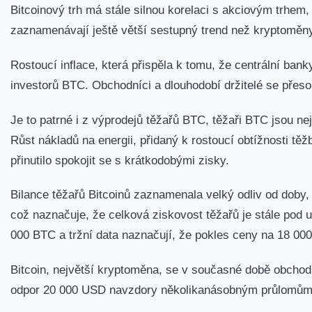
Bitcoinový trh má stále silnou korelaci s akciovým trhem
zaznamenávají ještě větší sestupný trend než kryptoměn
Rostoucí inflace, která přispěla k tomu, že centrální banky
investorů BTC. Obchodníci a dlouhodobí držitelé se přeso
Je to patrné i z výprodejů těžařů BTC, těžaři BTC jsou ne
Růst nákladů na energii, přidaný k rostoucí obtížnosti těž
přinutilo spokojit se s krátkodobými zisky.
Bilance těžařů Bitcoinů zaznamenala velký odliv od doby,
což naznačuje, že celková ziskovost těžařů je stále pod 
000 BTC a tržní data naznačují, že pokles ceny na 18 0
Bitcoin, největší kryptoměna, se v současné době obchod
odpor 20 000 USD navzdory několikanásobným průlomům n