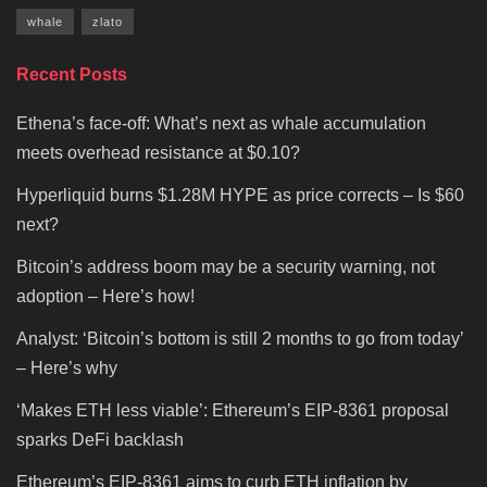
whale
zlato
Recent Posts
Ethena’s face-off: What’s next as whale accumulation
meets overhead resistance at $0.10?
Hyperliquid burns $1.28M HYPE as price corrects – Is $60
next?
Bitcoin’s address boom may be a security warning, not
adoption – Here’s how!
Analyst: ‘Bitcoin’s bottom is still 2 months to go from today’
– Here’s why
‘Makes ETH less viable’: Ethereum’s EIP-8361 proposal
sparks DeFi backlash
Ethereum’s EIP-8361 aims to curb ETH inflation by