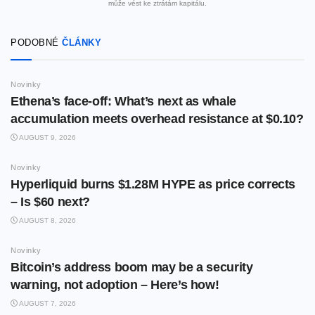
může vést ke ztrátám kapitálu.
PODOBNÉ
ČLÁNKY
Novinky
Ethena’s face-off: What’s next as whale
accumulation meets overhead resistance at $0.10?
AUGUST 9, 2026
Novinky
Hyperliquid burns $1.28M HYPE as price corrects
– Is $60 next?
AUGUST 8, 2026
Novinky
Bitcoin’s address boom may be a security
warning, not adoption – Here’s how!
AUGUST 7, 2026