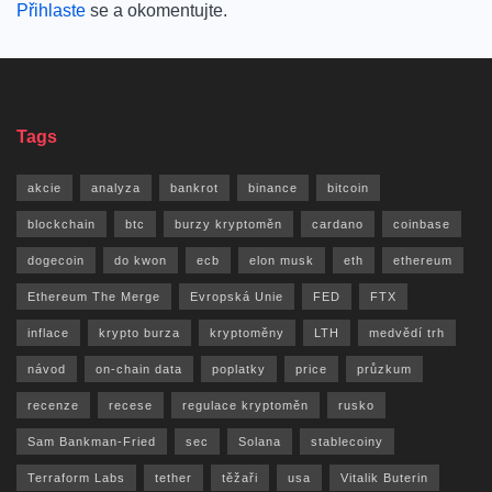
Přihlaste
se a okomentujte.
Tags
akcie
analyza
bankrot
binance
bitcoin
blockchain
btc
burzy kryptoměn
cardano
coinbase
dogecoin
do kwon
ecb
elon musk
eth
ethereum
Ethereum The Merge
Evropská Unie
FED
FTX
inflace
krypto burza
kryptoměny
LTH
medvědí trh
návod
on-chain data
poplatky
price
průzkum
recenze
recese
regulace kryptoměn
rusko
Sam Bankman-Fried
sec
Solana
stablecoiny
Terraform Labs
tether
těžaři
usa
Vitalik Buterin