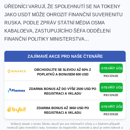
ÚŘEDNÍCI VARUJÍ, ŽE SPOLEHNUTÍ SE NA TOKENY
JAKO USDT MŮŽE OHROZIT FINANČNÍ ‍SUVERENITU
RUSKA. PODLE ZPRÁV STÁTNÍ MÉDIA OSMA
KABALOEVA, ZASTUPUJÍCÍHO ŠÉFA ODDĚLENí
FINANČNí ⁣POLITIKY MINISTERSTVA…
ZAJÍMAVÉ AKCE PRO NAŠE ČTENÁŘE
OTEVŘÍT ÚČET
OBCHODUJTE SE SLEVOU AŽ 60% Z
POPLATKŮ A BONUSEM 600 USD
RECENZE
OTEVŘÍT ÚČET
ZDARMA BONUS AŽ DO VÝŠE 2500 USD PO
REGISTRACI A VKLADU
RECENZE
OTEVŘÍT ÚČET
ZDARMA BONUS AŽ 3650 USD PO
REGISTRACI A VKLADU
RECENZE
Veškerý obsah v tomto článku slouží jen pro informační účely a v žádném případě
neslouží jako investiční rady. Investice do kryptoměn, komodit a akcií je velmi rizikové a