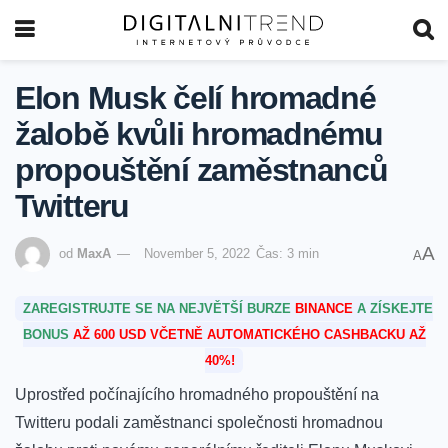
Elon Musk čelí hromadné
žalobě kvůli hromadnému
propouštění zaměstnanců
Twitteru
A
od
MaxA
November 5, 2022
Čas: 3 min
A
ZAREGISTRUJTE SE NA NEJVĚTŠÍ BURZE
BINANCE
A ZÍSKEJTE
BONUS
AŽ 600 USD VČETNĚ AUTOMATICKÉHO CASHBACKU AŽ
40%!
Uprostřed počínajícího hromadného propouštění na
Twitteru podali zaměstnanci společnosti hromadnou