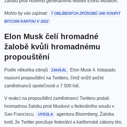
žalobu proti novému generálnímu řediteli Elonu Muskovi.
Mohlo by vás zajímat:
7 OBLÍBENÝCH ZPŮSOBŮ JAK KOUPIT
BITCOIN KARTOU V 2022
Elon Musk čelí hromadné
žalobě kvůli hromadnému
propouštění
Podle několika zdrojů
Elon Musk 4. listopadu
ZAHÁJIL
masivní propouštění na Twitteru, čímž snížil počet
zaměstnanců společnosti o 7 500 lidí.
V reakci na propouštění zaměstnanci Twitteru podali
hromadnou žalobu proti Muskovi u federálního soudu v
San Franciscu,
agentura Bloomberg. Žaloba
UVEDLA
tvrdí, že Twitter porušuje federální a kalifornské zákony tím,