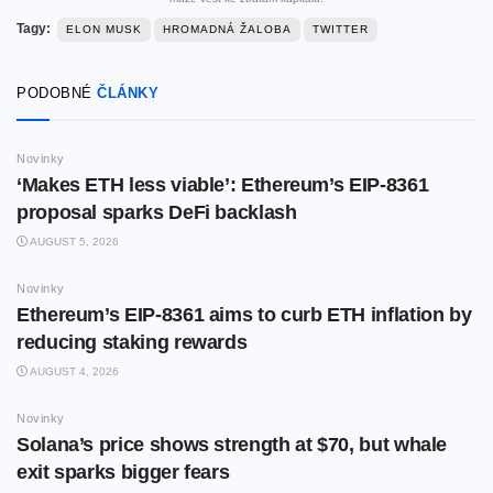
Tagy:
ELON MUSK
HROMADNÁ ŽALOBA
TWITTER
PODOBNÉ
ČLÁNKY
Novinky
‘Makes ETH less viable’: Ethereum’s EIP-8361
proposal sparks DeFi backlash
AUGUST 5, 2026
Novinky
Ethereum’s EIP-8361 aims to curb ETH inflation by
reducing staking rewards
AUGUST 4, 2026
Novinky
Solana’s price shows strength at $70, but whale
exit sparks bigger fears