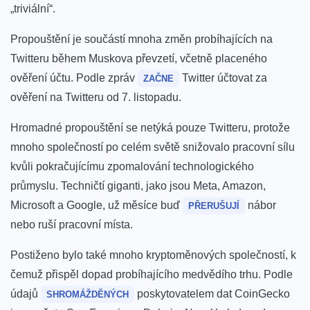
„triviální“.
Propouštění je součástí mnoha změn probíhajících na
Twitteru během Muskova převzetí, včetně placeného
ověření účtu. Podle zpráv
Twitter účtovat za
ZAČNE
ověření na Twitteru od 7. listopadu.
Hromadné propouštění se netýká pouze Twitteru, protože
mnoho společností po celém světě snižovalo pracovní sílu
kvůli pokračujícímu zpomalování technologického
průmyslu. Techničtí giganti, jako jsou Meta, Amazon,
Microsoft a Google, už měsíce buď
nábor
PŘERUŠUJÍ
nebo ruší pracovní místa.
Postiženo bylo také mnoho kryptoměnových společností, k
čemuž přispěl dopad probíhajícího medvědího trhu. Podle
údajů
poskytovatelem dat CoinGecko
SHROMÁŽDĚNÝCH