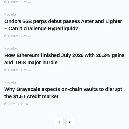
AUGUST 3, 2026
Novinky
Ondo’s $6B perps debut passes Aster and Lighter
– Can it challenge Hyperliquid?
AUGUST 2, 2026
Novinky
How Ethereum finished July 2026 with 20.3% gains
and THIS major hurdle
AUGUST 1, 2026
Novinky
Why Grayscale expects on-chain vaults to disrupt
the $1.5T credit market
JULY 31, 2026