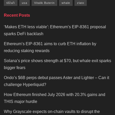
těžaři
usa
Vitalik Buterin
whale
zlato
Recent Posts
‘Makes ETH less viable’: Ethereum’s EIP-8361 proposal
sparks DeFi backlash
Ethereum’s EIP-8361 aims to curb ETH inflation by
reducing staking rewards
Solana’s price shows strength at $70, but whale exit sparks
bigger fears
Ondo’s $6B perps debut passes Aster and Lighter – Can it
challenge Hyperliquid?
How Ethereum finished July 2026 with 20.3% gains and
THIS major hurdle
Why Grayscale expects on-chain vaults to disrupt the