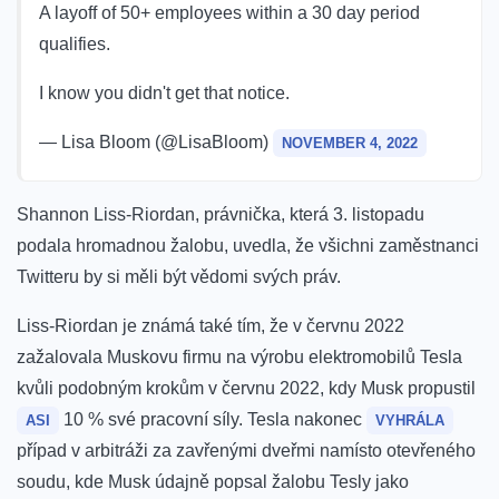
A layoff of 50+ employees within a 30 day period
qualifies.
I know you didn't get that notice.
— Lisa Bloom (@LisaBloom)
NOVEMBER 4, 2022
Shannon Liss-Riordan, právnička, která 3. listopadu
podala hromadnou žalobu, uvedla, že všichni zaměstnanci
Twitteru by si měli být vědomi svých práv.
Liss-Riordan je známá také tím, že v červnu 2022
zažalovala Muskovu firmu na výrobu elektromobilů Tesla
kvůli podobným krokům v červnu 2022, kdy Musk propustil
10 % své pracovní síly. Tesla nakonec
ASI
VYHRÁLA
případ v arbitráži za zavřenými dveřmi namísto otevřeného
soudu, kde Musk údajně popsal žalobu Tesly jako