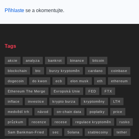
Přihlaste
se a okomentujte.
Tags
akcie
analyza
bankrot
binance
bitcoin
blockchain
btc
burzy kryptoměn
cardano
coinbase
dogecoin
do kwon
ecb
elon musk
eth
ethereum
Ethereum The Merge
Evropská Unie
FED
FTX
inflace
investice
krypto burza
kryptoměny
LTH
medvědí trh
návod
on-chain data
poplatky
price
průzkum
recenze
recese
regulace kryptoměn
rusko
Sam Bankman-Fried
sec
Solana
stablecoiny
tether