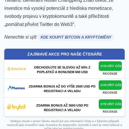
Twitteru.
Generální ředitel Changpeng Zhao uvedl, že
investice má vysoký potenciál z hlediska monetizace,
svobody projevu v
kryptokomunitě a také příležitosti
„pomáhat přivést Twitter do Web3“.
Nenechte si ujít:
KDE KOUPIT BITCOIN A KRYPTOMĚNY
ZAJÍMAVÉ AKCE PRO NAŠE ČTENÁŘE
OTEVŘÍT ÚČET
OBCHODUJTE SE SLEVOU AŽ 60% Z
POPLATKŮ A BONUSEM 600 USD
RECENZE
OTEVŘÍT ÚČET
ZDARMA BONUS AŽ DO VÝŠE 2500 USD PO
REGISTRACI A VKLADU
RECENZE
OTEVŘÍT ÚČET
ZDARMA BONUS AŽ 3650 USD PO
REGISTRACI A VKLADU
RECENZE
Veškerý obsah v tomto článku slouží jen pro informační účely a v žádném případě
neslouží jako investiční rady. Investice do kryptoměn, komodit a akcií je velmi rizikové a
může vést ke ztrátám kapitálu.