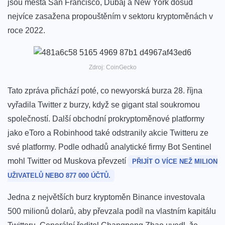
jsou města San Francisco, Dubaj a New York dosud
nejvíce zasažena propouštěním v sektoru kryptoměnách v
roce 2022.
Zdroj: CoinGecko
Tato zpráva přichází poté, co newyorská burza 28. října
vyřadila Twitter z burzy, když se gigant stal soukromou
společností. Další obchodní prokryptoměnové platformy
jako eToro a Robinhood také odstranily akcie Twitteru ze
své platformy. Podle odhadů analytické firmy Bot Sentinel
mohl Twitter od Muskova převzetí
PŘIJÍT O VÍCE NEŽ MILION
UŽIVATELŮ NEBO 877 000 ÚČTŮ.
Jedna z největších burz kryptoměn Binance investovala
500 milionů dolarů, aby převzala podíl na vlastním kapitálu