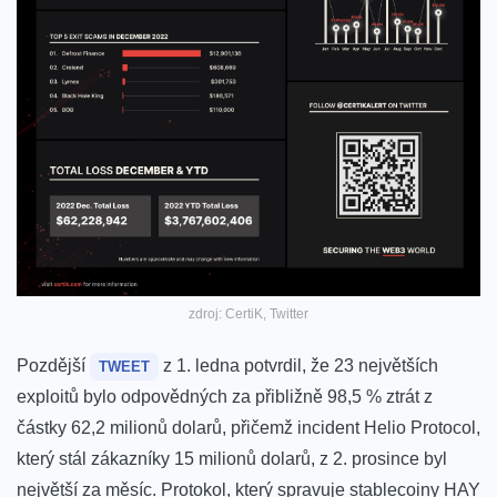
zdroj: CertiK, Twitter
Pozdější
z 1. ledna potvrdil, že 23 největších
TWEET
exploitů bylo odpovědných za přibližně 98,5 % ztrát z
částky 62,2 milionů dolarů, přičemž incident Helio Protocol,
který stál zákazníky 15 milionů dolarů, z 2. prosince byl
největší za měsíc. Protokol, který spravuje stablecoiny HAY