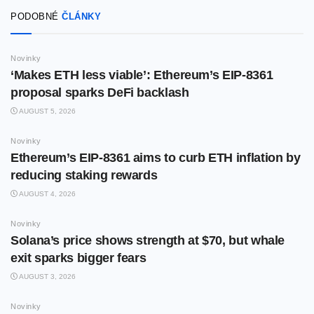
PODOBNÉ
ČLÁNKY
Novinky
‘Makes ETH less viable’: Ethereum’s EIP-8361
proposal sparks DeFi backlash
AUGUST 5, 2026
Novinky
Ethereum’s EIP-8361 aims to curb ETH inflation by
reducing staking rewards
AUGUST 4, 2026
Novinky
Solana’s price shows strength at $70, but whale
exit sparks bigger fears
AUGUST 3, 2026
Novinky