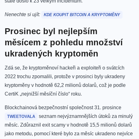
stále došlo k 23 velkým incidentům.
Nenechte si ujít:
KDE KOUPIT BITCOIN A KRYPTOMĚNY
Prosinec byl nejlepším
měsícem z pohledu množství
ukradených kryptoměn
Zdá se, že kryptoměnoví hackeři a exploiteři o svátcích
2022 trochu zpomalili, protože v prosinci byly ukradeny
kryptoměny v hodnotě 62,2 milionů dolarů, což je podle
CertiK „nejnižší měsíční číslo“ roku.
Blockchainová bezpečnostní společnost 31. prosince
seznam nejvýznamnějších útoků za minulý
TWEETOVALA
měsíc.
Zdůraznil exit scamy v hodnotě 15,5 milionů dolarů
jako metodu, pomocí které bylo za měsíc ukradeno nejvíce