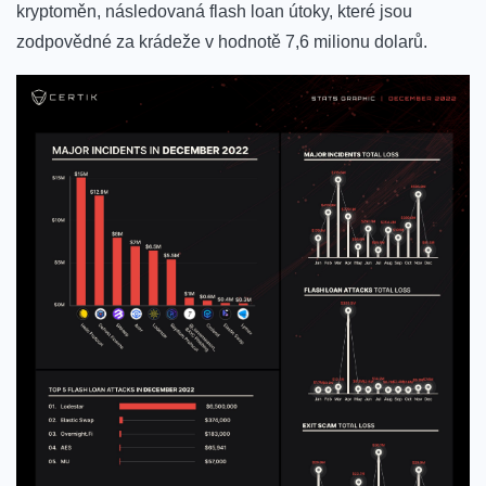
kryptoměn, následovaná flash loan útoky, které jsou
zodpovědné za krádeže v hodnotě 7,6 milionu dolarů
.