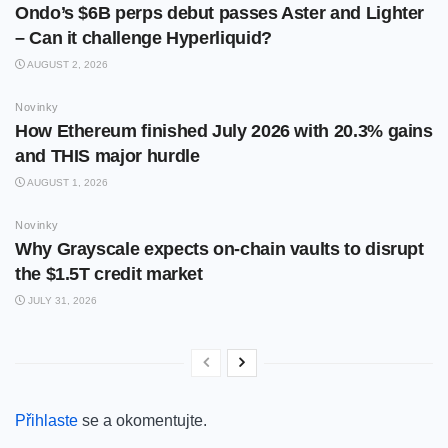
Ondo’s $6B perps debut passes Aster and Lighter
– Can it challenge Hyperliquid?
AUGUST 2, 2026
Novinky
How Ethereum finished July 2026 with 20.3% gains
and THIS major hurdle
AUGUST 1, 2026
Novinky
Why Grayscale expects on-chain vaults to disrupt
the $1.5T credit market
JULY 31, 2026
Přihlaste
se a okomentujte.