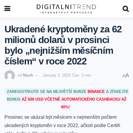
Ukradené kryptoměny za 62
milionů dolarů v prosinci
bylo „nejnižším měsíčním
číslem“ v roce 2022
A
od
MaxA
January 3, 2023
Čas: 3 min
A
ZAREGISTRUJTE SE NA NEJVĚTŠÍ BURZE
BINANCE
A ZÍSKEJTE
BONUS
AŽ 600 USD VČETNĚ AUTOMATICKÉHO CASHBACKU AŽ
40%!
Prosinec se ukázal být měsícem s nejmenším počtem
ukradených kryptoměn v roce 2022, ačkoli podle CertiK