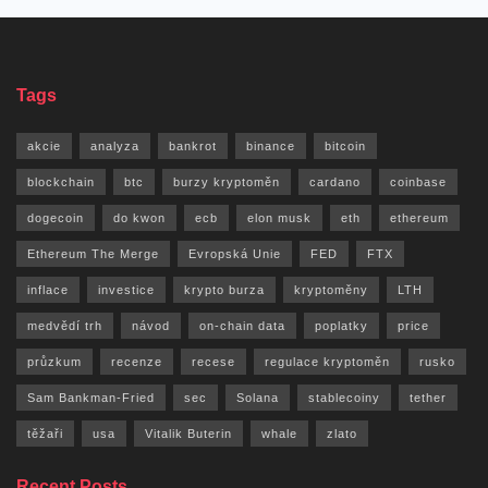
Tags
akcie
analyza
bankrot
binance
bitcoin
blockchain
btc
burzy kryptoměn
cardano
coinbase
dogecoin
do kwon
ecb
elon musk
eth
ethereum
Ethereum The Merge
Evropská Unie
FED
FTX
inflace
investice
krypto burza
kryptoměny
LTH
medvědí trh
návod
on-chain data
poplatky
price
průzkum
recenze
recese
regulace kryptoměn
rusko
Sam Bankman-Fried
sec
Solana
stablecoiny
tether
těžaři
usa
Vitalik Buterin
whale
zlato
Recent Posts