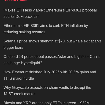
‘Makes ETH less viable’: Ethereum’s EIP-8361 proposal
sparks DeFi backlash
Ethereum’s EIP-8361 aims to curb ETH inflation by
reducing staking rewards
Solana’s price shows strength at $70, but whale exit sparks
bigger fears
Ondo’s $6B perps debut passes Aster and Lighter – Can it
challenge Hyperliquid?
How Ethereum finished July 2026 with 20.3% gains and
THIS major hurdle
Why Grayscale expects on-chain vaults to disrupt the
$1.5T credit market
Bitcoin and XRP are the only ETFs in green – $32M