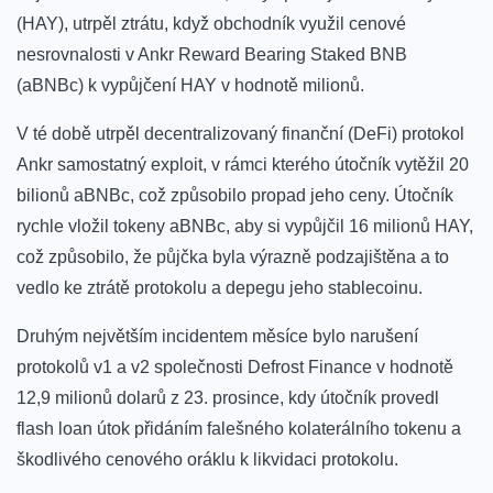
(HAY), utrpěl ztrátu, když obchodník využil cenové
nesrovnalosti v Ankr Reward Bearing Staked BNB
(aBNBc) k vypůjčení HAY v hodnotě milionů.
V té době utrpěl decentralizovaný finanční (DeFi) protokol
Ankr samostatný exploit, v rámci kterého útočník vytěžil 20
bilionů aBNBc, což způsobilo propad jeho ceny. Útočník
rychle vložil tokeny aBNBc, aby si vypůjčil 16 milionů HAY,
což způsobilo, že půjčka byla výrazně podzajištěna a to
vedlo ke ztrátě protokolu a depegu jeho stablecoinu.
Druhým největším incidentem měsíce bylo narušení
protokolů v1 a v2 společnosti Defrost Finance v hodnotě
12,9 milionů dolarů z 23. prosince, kdy útočník provedl
flash loan útok přidáním falešného kolaterálního tokenu a
škodlivého cenového oráklu k likvidaci protokolu.