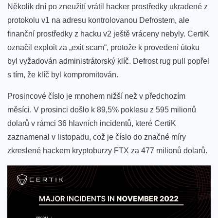
Několik dní po zneužití vrátil hacker prostředky ukradené z
protokolu v1 na adresu kontrolovanou Defrostem, ale
finanční prostředky z hacku v2 ještě vráceny nebyly. CertiK
označil exploit za „exit scam“, protože k provedení útoku
byl vyžadován administrátorský klíč. Defrost rug pull popřel
s tím, že klíč byl kompromitován.
Prosincové číslo je mnohem nižší než v předchozím
měsíci. V prosinci došlo k 89,5% poklesu z 595 milionů
dolarů v rámci 36 hlavních incidentů, které CertiK
zaznamenal v listopadu, což je číslo do značné míry
zkreslené hackem kryptoburzy FTX za 477 milionů dolarů.