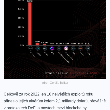
zdroj: CertiK, Twitter
Celkově za rok 2022 jen
10 největších exploitů
roku
přineslo jejich aktérům kolem 2,1 miliardy dolarů, převážně
v protokolech DeFi a mostech mezi blockchainy.