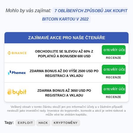
Mohlo by vás zajímat:
7 OBLÍBENÝCH ZPŮSOBŮ JAK KOUPIT
BITCOIN KARTOU V 2022
ZAJÍMAVÉ AKCE PRO NAŠE ČTENÁŘE
OTEVŘÍT ÚČET
OBCHODUJTE SE SLEVOU AŽ 60% Z
POPLATKŮ A BONUSEM 600 USD
RECENZE
OTEVŘÍT ÚČET
ZDARMA BONUS AŽ DO VÝŠE 2500 USD PO
REGISTRACI A VKLADU
RECENZE
OTEVŘÍT ÚČET
ZDARMA BONUS AŽ 3650 USD PO
REGISTRACI A VKLADU
RECENZE
Veškerý obsah v tomto článku slouží jen pro informační účely a v žádném případě
neslouží jako investiční rady. Investice do kryptoměn, komodit a akcií je velmi rizikové a
může vést ke ztrátám kapitálu.
Tagy:
EXPLOIT
HACK
KRYPTOMĚNY