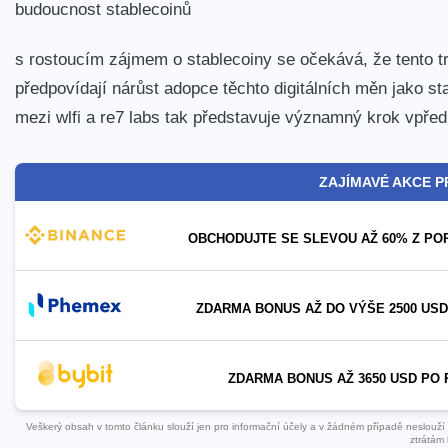
budoucnost stablecoinů
s rostoucím zájmem o stablecoiny se očekává, že tento tren
předpovídají nárůst adopce⁤ těchto digitálních měn jako st
mezi ⁣wlfi a ⁤re7 ⁣labs tak představuje významný krok vpře
ZAJÍMAVÉ AKCE P
OBCHODUJTE SE SLEVOU AŽ 60% Z PO
ZDARMA BONUS AŽ DO VÝŠE 2500 USD
ZDARMA BONUS AŽ 3650 USD PO 
Veškerý obsah v tomto článku slouží jen pro informační účely a v žádném případě neslouží ja
ztrátám 