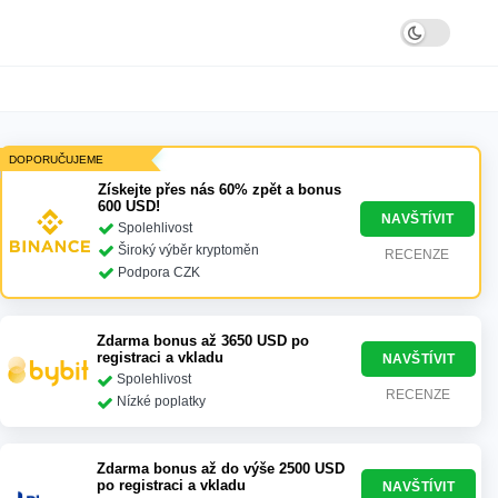
DOPORUČUJEME
Získejte přes nás 60% zpět a bonus
600 USD!
NAVŠTÍVIT
Spolehlivost
Široký výběr kryptoměn
RECENZE
Podpora CZK
Zdarma bonus až 3650 USD po
registraci a vkladu
NAVŠTÍVIT
Spolehlivost
RECENZE
Nízké poplatky
Zdarma bonus až do výše 2500 USD
po registraci a vkladu
NAVŠTÍVIT