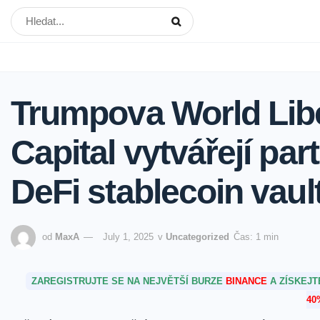
Trumpova World Libe
Capital vytvářejí pa
DeFi stablecoin vaul
od
MaxA
July 1, 2025
v
Uncategorized
Čas: 1 min
ZAREGISTRUJTE SE NA NEJVĚTŠÍ BURZE
BINANCE
A ZÍSKEJ
40