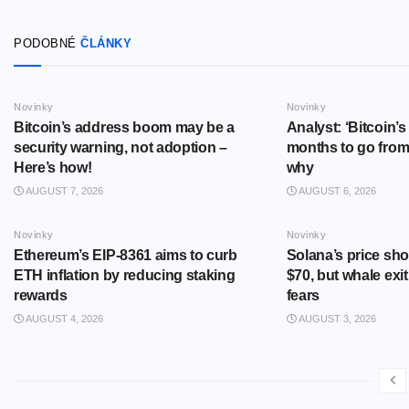
PODOBNÉ
ČLÁNKY
Novinky
Novinky
Bitcoin’s address boom may be a
Analyst: ‘Bitcoin’s 
security warning, not adoption –
months to go from 
Here’s how!
why
AUGUST 7, 2026
AUGUST 6, 2026
Novinky
Novinky
Ethereum’s EIP-8361 aims to curb
Solana’s price sho
ETH inflation by reducing staking
$70, but whale exi
rewards
fears
AUGUST 4, 2026
AUGUST 3, 2026