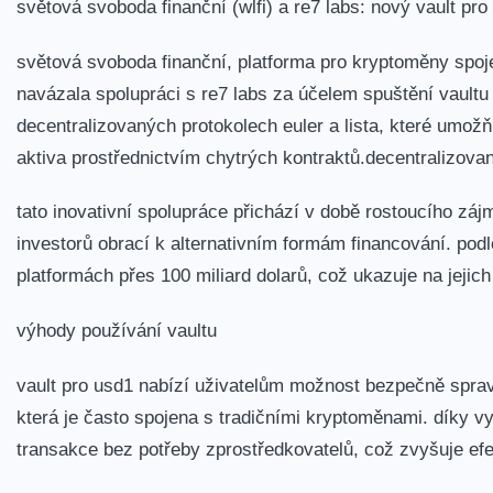
světová svoboda finanční (wlfi) a re7 labs: nový vault pro
světová svoboda finanční, platforma pro kryptoměny spoje
navázala spolupráci ​s re7 labs za účelem spuštění vaultu 
decentralizovaných protokolech euler a lista, které umož
aktiva prostřednictvím chytrých kontraktů.decentralizovan
tato inovativní spolupráce přichází v době rostoucího zájm
investorů obrací k alternativním formám financování. podl
platformách přes 100 miliard dolarů, což ukazuje na jejich r
výhody používání vaultu
vault pro usd1 ⁢nabízí uživatelům možnost⁢ bezpečně spravo
která je často spojena⁤ s tradičními kryptoměnami. díky vy
transakce bez potřeby zprostředkovatelů, což zvyšuje efek