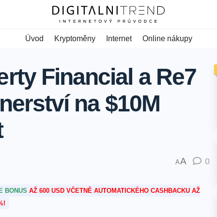
Úvod
Kryptoměny
Internet
Online nákupy
rty Financial a Re7
rtnerství na $10M
t
A
0
A
TE BONUS
AŽ 600 USD VČETNĚ AUTOMATICKÉHO CASHBACKU AŽ
%!