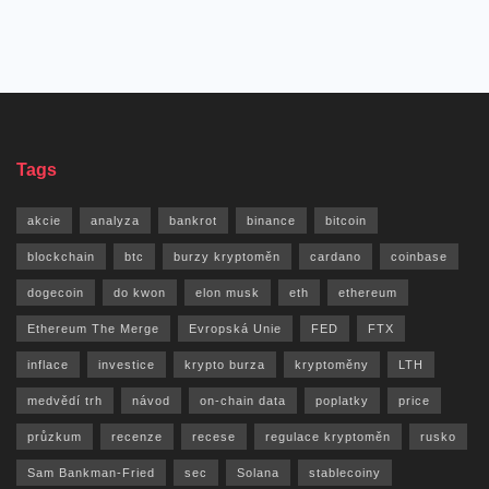
Tags
akcie
analyza
bankrot
binance
bitcoin
blockchain
btc
burzy kryptoměn
cardano
coinbase
dogecoin
do kwon
elon musk
eth
ethereum
Ethereum The Merge
Evropská Unie
FED
FTX
inflace
investice
krypto burza
kryptoměny
LTH
medvědí trh
návod
on-chain data
poplatky
price
průzkum
recenze
recese
regulace kryptoměn
rusko
Sam Bankman-Fried
sec
Solana
stablecoiny