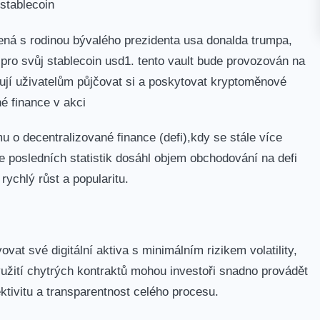
 stablecoin
ná‌ s rodinou bývalého prezidenta usa donalda trumpa,
pro svůj‍ stablecoin usd1. tento vault ⁢bude provozován na
ňují uživatelům půjčovat si a poskytovat kryptoměnové
é finance v akci
u o ⁤decentralizované finance (defi),kdy se stále více
e posledních statistik dosáhl objem obchodování na ⁤defi
ychlý ‍růst a ⁣popularitu.
vat své digitální aktiva s minimálním rizikem volatility,
užití chytrých kontraktů mohou ⁤investoři snadno‍ provádět
tivitu⁢ a transparentnost celého procesu.