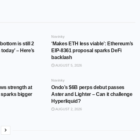
Novinky
bottom is still 2
‘Makes ETH less viable’: Ethereum’s
today’ – Here’s
EIP-8361 proposal sparks DeFi
backlash
AUGUST 5, 2026
Novinky
ws strength at
Ondo’s $6B perps debut passes
t sparks bigger
Aster and Lighter – Can it challenge
Hyperliquid?
AUGUST 2, 2026