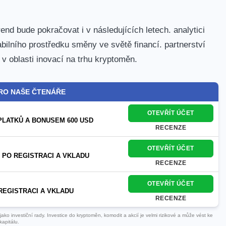
d bude pokračovat i v následujících letech. ⁤analytici​
abilního prostředku směny ve světě financí.‌ partnerství
d v oblasti inovací na trhu kryptoměn.
RO NAŠE ČTENÁŘE
OTEVŘÍT ÚČET
PLATKŮ A BONUSEM 600 USD
RECENZE
OTEVŘÍT ÚČET
 PO REGISTRACI A VKLADU
RECENZE
OTEVŘÍT ÚČET
REGISTRACI A VKLADU
RECENZE
ko investiční rady. Investice do kryptoměn, komodit a akcií je velmi rizikové a může vést ke
kapitálu.