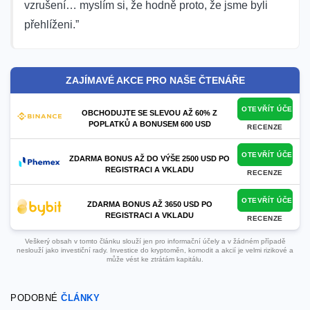
vzrušení… myslím si, že hodně proto, že jsme byli
přehlíženi.”
ZAJÍMAVÉ AKCE PRO NAŠE ČTENÁŘE
OTEVŘÍT ÚČET
OBCHODUJTE SE SLEVOU AŽ 60% Z
POPLATKŮ A BONUSEM 600 USD
RECENZE
OTEVŘÍT ÚČET
ZDARMA BONUS AŽ DO VÝŠE 2500 USD PO
REGISTRACI A VKLADU
RECENZE
OTEVŘÍT ÚČET
ZDARMA BONUS AŽ 3650 USD PO
REGISTRACI A VKLADU
RECENZE
Veškerý obsah v tomto článku slouží jen pro informační účely a v žádném případě
neslouží jako investiční rady. Investice do kryptoměn, komodit a akcií je velmi rizikové a
může vést ke ztrátám kapitálu.
PODOBNÉ
ČLÁNKY