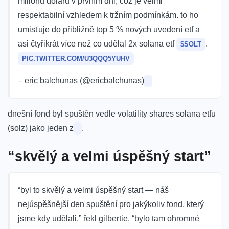
milionů dolarů v prvním dni, což je velmi
respektabilní vzhledem k tržním podmínkám. to ho
umisťuje do přibližně top 5 % nových uvedení etf a
asi čtyřikrát více než co udělal 2x solana etf
.
$SOLT
PIC.TWITTER.COM/U3QQQ5YUHV
– eric balchunas (@ericbalchunas)
dnešní fond byl spuštěn vedle volatility shares solana etfu
(solz) jako jeden z
.
“skvělý a velmi úspěšný start”
“byl to skvělý a velmi úspěšný start — náš
nejúspěšnější den spuštění pro jakýkoliv fond, který
jsme kdy udělali,” řekl gilbertie. “bylo tam ohromné