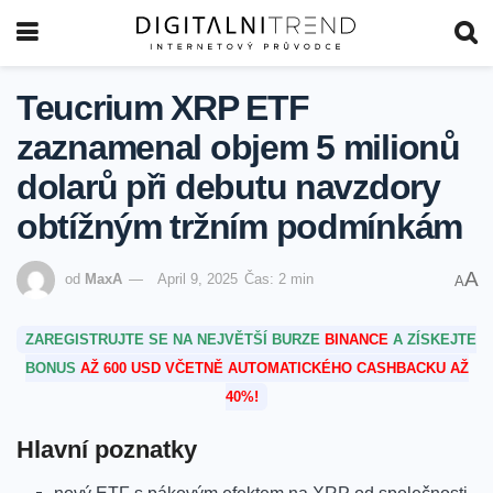
Teucrium XRP ETF
zaznamenal objem 5 milionů
dolarů při debutu navzdory
obtížným tržním podmínkám
A
od
MaxA
April 9, 2025
Čas: 2 min
A
ZAREGISTRUJTE SE NA NEJVĚTŠÍ BURZE
BINANCE
A ZÍSKEJTE
BONUS
AŽ 600 USD VČETNĚ AUTOMATICKÉHO CASHBACKU AŽ
40%!
Hlavní poznatky