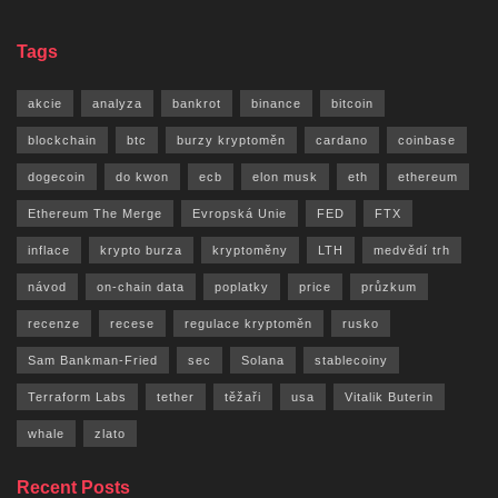
Tags
akcie
analyza
bankrot
binance
bitcoin
blockchain
btc
burzy kryptoměn
cardano
coinbase
dogecoin
do kwon
ecb
elon musk
eth
ethereum
Ethereum The Merge
Evropská Unie
FED
FTX
inflace
krypto burza
kryptoměny
LTH
medvědí trh
návod
on-chain data
poplatky
price
průzkum
recenze
recese
regulace kryptoměn
rusko
Sam Bankman-Fried
sec
Solana
stablecoiny
Terraform Labs
tether
těžaři
usa
Vitalik Buterin
whale
zlato
Recent Posts