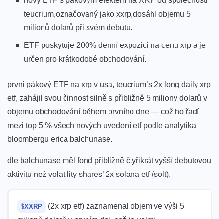
nový ETF s pákovým efektem na XRP od společnosti
teucrium,označovaný jako xxrp,dosáhl objemu 5
milionů dolarů při svém debutu.
ETF poskytuje 200% denní expozici na cenu xrp a je
určen pro krátkodobé obchodování.
první pákový ETF na xrp v usa, teucrium’s 2x long daily xrp
etf, zahájil svou činnost silně s přibližně 5 miliony dolarů v
objemu obchodování během prvního dne — což ho řadí
mezi top 5 % všech nových uvedení etf podle analytika
bloombergu erica balchunase.
dle balchunase měl fond přibližně čtyřikrát vyšší debutovou
aktivitu než volatility shares’ 2x solana etf (solt).
(2x xrp etf) zaznamenal objem ve výši 5
$XXRP