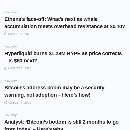
Novinky
Ethena’s face-off: What’s next as whale
accumulation meets overhead resistance at $0.10?
AUGUST 9, 2026
Novinky
Hyperliquid burns $1.28M HYPE as price corrects
– Is $60 next?
AUGUST 8, 2026
Novinky
Bitcoin’s address boom may be a security
warning, not adoption – Here’s how!
AUGUST 7, 2026
Novinky
Analyst: ‘Bitcoin’s bottom is still 2 months to go
from today’ – Here’s why