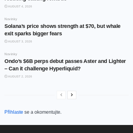
AUGUST 4, 2026
Novinky
Solana’s price shows strength at $70, but whale
exit sparks bigger fears
AUGUST 3, 2026
Novinky
Ondo’s $6B perps debut passes Aster and Lighter
– Can it challenge Hyperliquid?
AUGUST 2, 2026
Přihlaste
se a okomentujte.