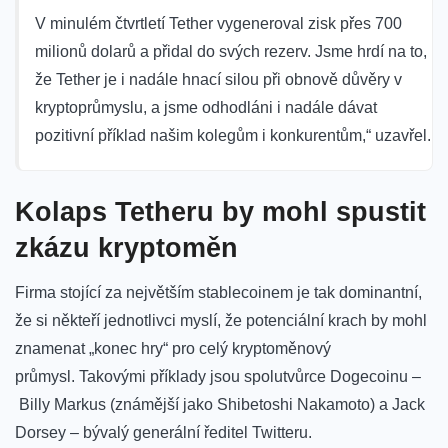
V minulém čtvrtletí Tether vygeneroval zisk přes 700
milionů dolarů a přidal do svých rezerv. Jsme hrdí na to,
že Tether je i nadále hnací silou při obnově důvěry v
kryptoprůmyslu, a jsme odhodláni i nadále dávat
pozitivní příklad našim kolegům i konkurentům,“ uzavřel.
Kolaps Tetheru by mohl spustit
zkázu kryptoměn
Firma stojící za největším stablecoinem je tak dominantní,
že si někteří jednotlivci myslí, že potenciální krach by mohl
znamenat „konec hry“ pro celý kryptoměnový
průmysl. Takovými příklady jsou spolutvůrce Dogecoinu –
Billy Markus
(známější jako Shibetoshi Nakamoto) a Jack
Dorsey – bývalý generální ředitel Twitteru.