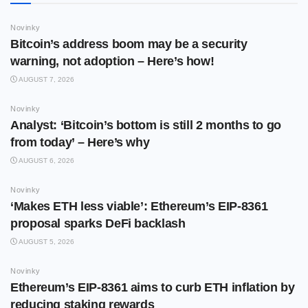
Novinky
Bitcoin’s address boom may be a security
warning, not adoption – Here’s how!
AUGUST 7, 2026
Novinky
Analyst: ‘Bitcoin’s bottom is still 2 months to go
from today’ – Here’s why
AUGUST 6, 2026
Novinky
‘Makes ETH less viable’: Ethereum’s EIP-8361
proposal sparks DeFi backlash
AUGUST 5, 2026
Novinky
Ethereum’s EIP-8361 aims to curb ETH inflation by
reducing staking rewards