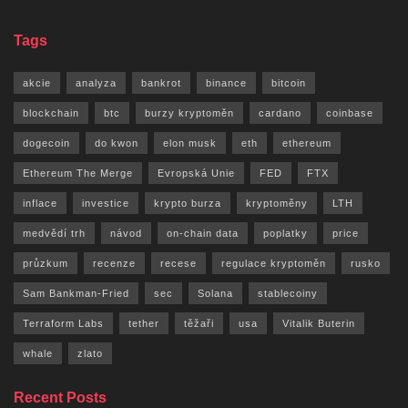
Tags
akcie
analyza
bankrot
binance
bitcoin
blockchain
btc
burzy kryptoměn
cardano
coinbase
dogecoin
do kwon
elon musk
eth
ethereum
Ethereum The Merge
Evropská Unie
FED
FTX
inflace
investice
krypto burza
kryptoměny
LTH
medvědí trh
návod
on-chain data
poplatky
price
průzkum
recenze
recese
regulace kryptoměn
rusko
Sam Bankman-Fried
sec
Solana
stablecoiny
Terraform Labs
tether
těžaři
usa
Vitalik Buterin
whale
zlato
Recent Posts