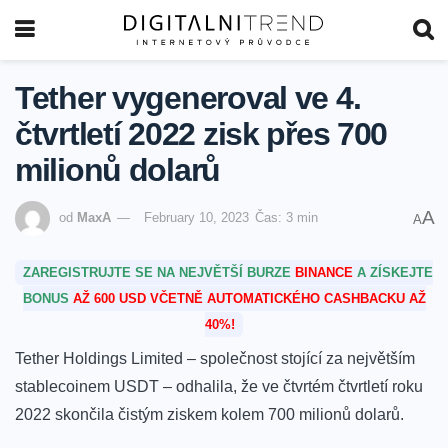
Tether vygeneroval ve 4.
čtvrtletí 2022 zisk přes 700
milionů dolarů
A
od
MaxA
February 10, 2023
Čas: 3 min
A
ZAREGISTRUJTE SE NA NEJVĚTŠÍ BURZE
BINANCE
A ZÍSKEJTE
BONUS
AŽ 600 USD VČETNĚ AUTOMATICKÉHO CASHBACKU AŽ
40%!
Tether Holdings Limited – společnost stojící za největším
stablecoinem USDT – odhalila, že ve čtvrtém čtvrtletí roku
2022 skončila čistým ziskem kolem 700 milionů dolarů.