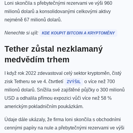
Loni skončila s přebytečnými rezervami ve výši 960
milionů dolarů a konsolidovanými celkovými aktivy
nejméně 67 milionů dolarů.
Nenechte si ujít:
KDE KOUPIT BITCOIN A KRYPTOMĚNY
Tether zůstal nezklamaný
medvědím trhem
I když rok 2022 zdevastoval celý sektor kryptoměn, čistý
zisk Tetheru se ve 4. čtvrtletí
o více
než 700
ZVÝŠIL
milionů dolarů. Snížila své zajištěné půjčky o 300 milionů
USD a odhalila přímou expozici vůči více než 58 %
americkým pokladničním poukázkám.
Údaje dále ukázaly, že firma loni skončila s obchodními
cennými papíry na nule a přebytečnými rezervami ve výši