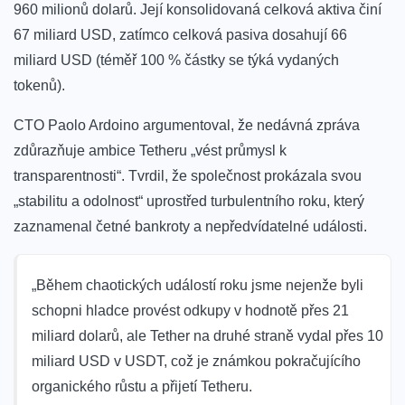
960 milionů dolarů. Její konsolidovaná celková aktiva činí
67 miliard USD, zatímco celková pasiva dosahují 66
miliard USD (téměř 100 % částky se týká vydaných
tokenů).
CTO Paolo Ardoino argumentoval, že nedávná zpráva
zdůrazňuje ambice Tetheru „vést průmysl k
transparentnosti“. Tvrdil, že společnost prokázala svou
„stabilitu a odolnost“ uprostřed turbulentního roku, který
zaznamenal četné bankroty a nepředvídatelné události.
„Během chaotických událostí roku jsme nejenže byli
schopni hladce provést odkupy v hodnotě přes 21
miliard dolarů, ale Tether na druhé straně vydal přes 10
miliard USD v USDT, což je známkou pokračujícího
organického růstu a přijetí Tetheru.