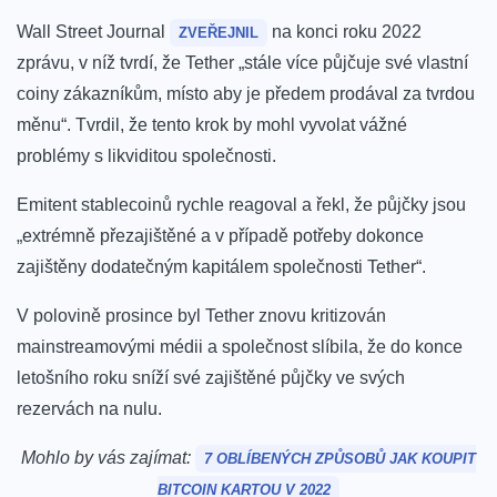
Wall Street Journal
na konci roku 2022
ZVEŘEJNIL
zprávu, v níž tvrdí, že Tether „stále více půjčuje své vlastní
coiny zákazníkům, místo aby je předem prodával za tvrdou
měnu“. Tvrdil, že tento krok by mohl vyvolat vážné
problémy s likviditou společnosti.
Emitent stablecoinů rychle reagoval a řekl,
že
půjčky jsou
„extrémně přezajištěné a v případě potřeby dokonce
zajištěny dodatečným kapitálem společnosti Tether“.
V polovině prosince byl Tether znovu kritizován
mainstreamovými médii a společnost
slíbila
, že do konce
letošního roku sníží své zajištěné půjčky ve svých
rezervách na nulu.
Mohlo by vás zajímat:
7 OBLÍBENÝCH ZPŮSOBŮ JAK KOUPIT
BITCOIN KARTOU V 2022