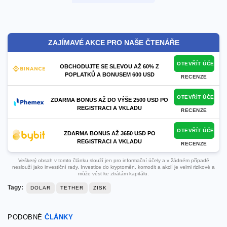
ZAJÍMAVÉ AKCE PRO NAŠE ČTENÁŘE
OTEVŘÍT ÚČET
OBCHODUJTE SE SLEVOU AŽ 60% Z
POPLATKŮ A BONUSEM 600 USD
RECENZE
OTEVŘÍT ÚČET
ZDARMA BONUS AŽ DO VÝŠE 2500 USD PO
REGISTRACI A VKLADU
RECENZE
OTEVŘÍT ÚČET
ZDARMA BONUS AŽ 3650 USD PO
REGISTRACI A VKLADU
RECENZE
Veškerý obsah v tomto článku slouží jen pro informační účely a v žádném případě
neslouží jako investiční rady. Investice do kryptoměn, komodit a akcií je velmi rizikové a
může vést ke ztrátám kapitálu.
Tagy:
DOLAR
TETHER
ZISK
PODOBNÉ
ČLÁNKY