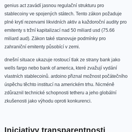
genius act zavádí ​jasnou regulační strukturu ​pro
⁣stablecoiny ⁣ve​ spojených státech. Tento⁢ zákon požaduje
plné krytí rezervami likvidních aktiv a⁤ každoroční ⁤audity pro
emitenty s tržní kapitalizací nad 50 miliard usd (75.66
miliard aud).⁢ Zákon také stanovuje ⁣podmínky pro
zahraniční ‌emitenty působící⁢ v zemi.
dnešní situace ukazuje rostoucí‍ tlak ze strany bank ⁣jako⁢
wells ⁤fargo ​nebo ‍bank of ‍america, které zvažují vydání
vlastních stablecoinů. ardoino přiznal možnost⁤ počátečního
úspěchu těchto institucí na americkém trhu. Nicméně
zdůraznil technické schopnosti tetheru a ⁢jeho globální
zkušenosti jako výhodu ‌oproti ⁤konkurenci.
Iniciativy transparentnosti