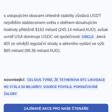
s ustupujícími obavami ‍ohledně⁤ stability ⁢zůstává⁣ USDT
největším stablecoinem světa s⁢ oběhem dosahujícím
hodnoty přibližně $162 miliard‍ (245.14 miliard AUD). avšak
uvnitř USA dominuje USDC od společnosti
,která
CIRCLE
těží ze silnější regulační⁢ shody a aktivního vydání ve výši
$65 miliard (98.36 miliard AUD).
související:
CELSIUS TVRDÍ,⁣ ŽE TETHEROVA‌ BTC LIKVIDACE​
HO STÁLA $4 ‍MILIARDY; SOUDCE ‌POVOLIL⁤ POKRAČOVÁNÍ
ŽALOBY
ZAJÍMAVÉ AKCE PRO NAŠE ČTENÁŘE