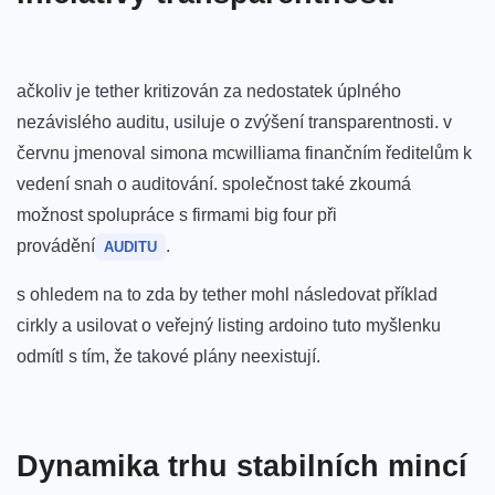
ačkoliv je tether ⁤kritizován za ⁣nedostatek ​úplného
nezávislého auditu, usiluje​ o zvýšení transparentnosti. v
červnu jmenoval ‍simona mcwilliama finančním ředitelům k⁢
vedení ‌snah o auditování. společnost také zkoumá
možnost spolupráce s firmami big four při⁤
provádění
.
AUDITU
s ohledem na to zda by tether mohl následovat příklad
‌cirkly⁢ a​ usilovat o veřejný listing ardoino tuto myšlenku
odmítl s tím, ​že ⁤takové plány neexistují.
Dynamika trhu stabilních ​mincí