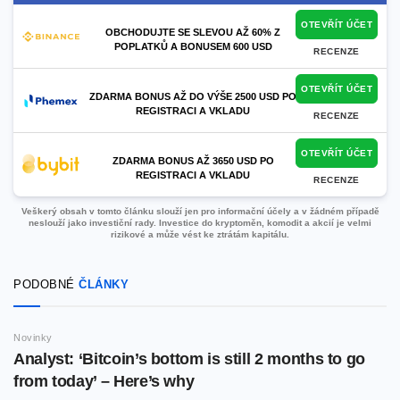
OTEVŘÍT ÚČET
OBCHODUJTE SE SLEVOU AŽ 60% Z
POPLATKŮ A BONUSEM 600 USD
RECENZE
OTEVŘÍT ÚČET
ZDARMA BONUS AŽ DO VÝŠE 2500 USD PO
REGISTRACI A VKLADU
RECENZE
OTEVŘÍT ÚČET
ZDARMA BONUS AŽ 3650 USD PO
REGISTRACI A VKLADU
RECENZE
Veškerý obsah v tomto článku slouží jen pro informační účely a v žádném případě
neslouží jako investiční rady. Investice do kryptoměn, komodit a akcií je velmi
rizikové a může vést ke ztrátám kapitálu.
PODOBNÉ
ČLÁNKY
Novinky
Analyst: ‘Bitcoin’s bottom is still 2 months to go
from today’ – Here’s why