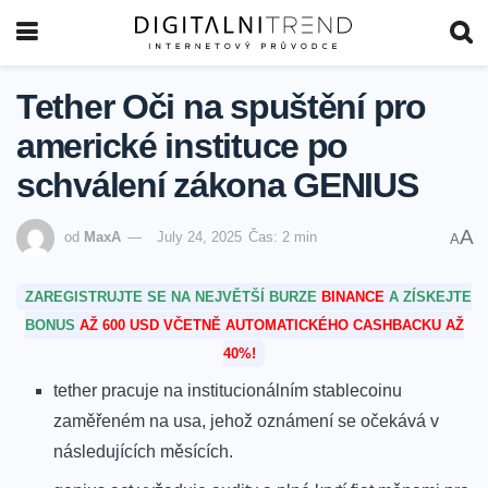
Tether Oči na spuštění pro
americké instituce po
schválení zákona GENIUS
A
od
MaxA
July 24, 2025
Čas: 2 min
A
ZAREGISTRUJTE SE NA NEJVĚTŠÍ BURZE
BINANCE
A ZÍSKEJTE
BONUS
AŽ 600 USD VČETNĚ AUTOMATICKÉHO CASHBACKU AŽ
40%!
tether pracuje na institucionálním stablecoinu
zaměřeném na usa, jehož oznámení se očekává ⁤v
následujících měsících.