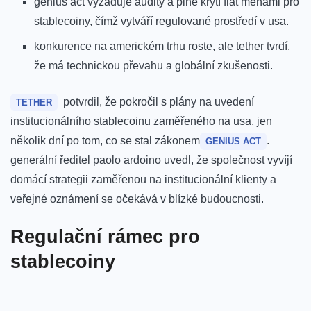
genius act vyžaduje audity a‍ plné krytí fiat ‍měnami pro
stablecoiny, čímž vytváří regulované prostředí v usa.
konkurence na americkém trhu roste, ale tether⁣ tvrdí,
že má technickou⁢ převahu a ⁤globální zkušenosti.
⁣ potvrdil, že pokročil s plány na uvedení
TETHER
institucionálního stablecoinu zaměřeného na ​usa, jen
několik dní po tom, co ⁣se ‌stal zákonem
.‍
GENIUS ACT
generální ředitel paolo ardoino uvedl, že společnost vyvíjí
domácí strategii zaměřenou na institucionální klienty‍ a
veřejné oznámení se ⁢očekává v blízké budoucnosti.
Regulační rámec pro
stablecoiny