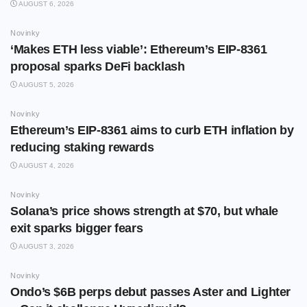
AUGUST 6, 2026
Novinky
‘Makes ETH less viable’: Ethereum’s EIP-8361
proposal sparks DeFi backlash
AUGUST 5, 2026
Novinky
Ethereum’s EIP-8361 aims to curb ETH inflation by
reducing staking rewards
AUGUST 4, 2026
Novinky
Solana’s price shows strength at $70, but whale
exit sparks bigger fears
AUGUST 3, 2026
Novinky
Ondo’s $6B perps debut passes Aster and Lighter