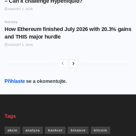
– Can it challenge Hyperliquid?
AUGUST 2, 2026
Novinky
How Ethereum finished July 2026 with 20.3% gains
and THIS major hurdle
AUGUST 1, 2026
Přihlaste
se a okomentujte.
Tags
akcie
analyza
bankrot
binance
bitcoin