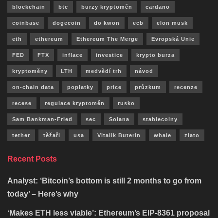
blockchain
btc
burzy kryptoměn
cardano
coinbase
dogecoin
do kwon
ecb
elon musk
eth
ethereum
Ethereum The Merge
Evropská Unie
FED
FTX
inflace
investice
krypto burza
kryptoměny
LTH
medvědí trh
návod
on-chain data
poplatky
price
průzkum
recenze
recese
regulace kryptoměn
rusko
Sam Bankman-Fried
sec
Solana
stablecoiny
tether
těžaři
usa
Vitalik Buterin
whale
zlato
Recent Posts
Analyst: ‘Bitcoin’s bottom is still 2 months to go from
today’ – Here’s why
‘Makes ETH less viable’: Ethereum’s EIP-8361 proposal