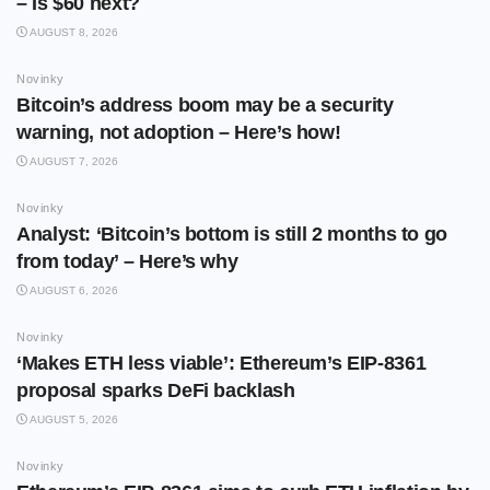
– Is $60 next?
AUGUST 8, 2026
Novinky
Bitcoin’s address boom may be a security
warning, not adoption – Here’s how!
AUGUST 7, 2026
Novinky
Analyst: ‘Bitcoin’s bottom is still 2 months to go
from today’ – Here’s why
AUGUST 6, 2026
Novinky
‘Makes ETH less viable’: Ethereum’s EIP-8361
proposal sparks DeFi backlash
AUGUST 5, 2026
Novinky