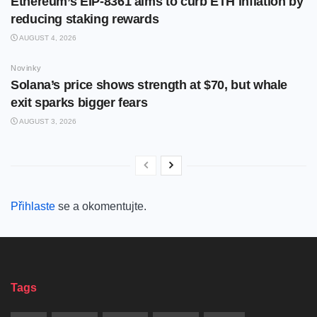
Ethereum’s EIP-8361 aims to curb ETH inflation by
reducing staking rewards
AUGUST 4, 2026
Novinky
Solana’s price shows strength at $70, but whale
exit sparks bigger fears
AUGUST 3, 2026
Přihlaste
se a okomentujte.
Tags