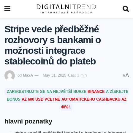
Stripe vede předběžné
rozhovory s bankami o
možnosti integrace
stablecoinů do plateb
A
od
MaxA
May 31, 2025
Čas: 3 min
A
ZAREGISTRUJTE SE NA NEJVĚTŠÍ BURZE
BINANCE
A ZÍSKEJTE
BONUS
AŽ 600 USD VČETNĚ AUTOMATICKÉHO CASHBACKU AŽ
40%!
hlavní poznatky