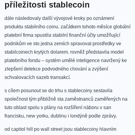
příležitosti stablecoin
dále následovaly další vývojové kroky po oznámení
produktu stabilního coinu. začátkem tohoto měsíce globální
platební firma spustila stabilní finanční účty umožňující
podnikům ve sto jedna zemích spravovat prostředky ve
stabilcoinech krytých dolarem. rovněž představila model
platebního fondu – systém umělé inteligence navržený ke
zlepšení detekce podvodného chování a zvýšení
schvalovacích sazeb transakcí.
s cílem posunout se do trhu s stablecoiny sestavila
společnost tým přibližně sta zaměstnanců zaměřených na
tuto oblast spolu s plány na rozšíření náboru v san
francisku, new yorku, dublinu i londýně podle zprávy.
od capitol hill po wall street jsou stablecoiny hlavním