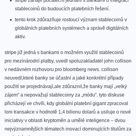
stripe zahájil počáteční jednání s bankami o integraci
stablecoinů do budoucích platebních řešení.
tento krok zdůrazňuje rostoucí význam stablecoinů v
globálních platebních systémech a správě digitálních
aktiv.
stripe již jedná s bankami o možném využití stablecoinů
pro mezinárodní platby, uvedl spoluzakladatel john collison
v nedávném rozhovoru pro bloomberg news. collison
neuvedl,které banky se účastní a jaké konkrétní případy
použití se projednávají,ale zdůraznil,že banky mají „velký
zájem“ a nepovažují stablecoiny za „módu“. tyto diskuse
přicházejí ve chvíli, kdy globální platební gigant zpracoval
loni transakce v hodnotě 1,4 bilionu dolarů a usiluje o nové
iniciativy v oblasti kryptoměn a umělé inteligence – dvou
nejvýznamnějších tématech inovací dominujících titulům za