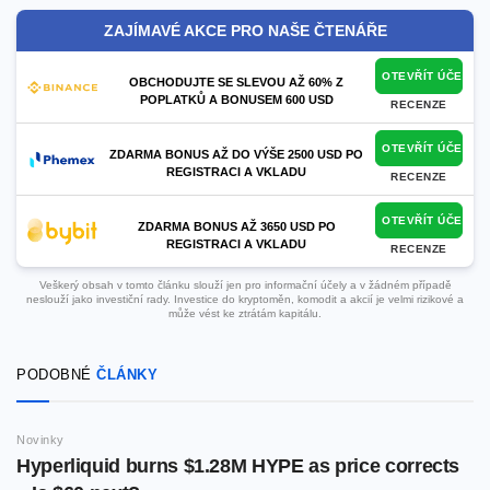
ZAJÍMAVÉ AKCE PRO NAŠE ČTENÁŘE
OTEVŘÍT ÚČET
OBCHODUJTE SE SLEVOU AŽ 60% Z
POPLATKŮ A BONUSEM 600 USD
RECENZE
OTEVŘÍT ÚČET
ZDARMA BONUS AŽ DO VÝŠE 2500 USD PO
REGISTRACI A VKLADU
RECENZE
OTEVŘÍT ÚČET
ZDARMA BONUS AŽ 3650 USD PO
REGISTRACI A VKLADU
RECENZE
Veškerý obsah v tomto článku slouží jen pro informační účely a v žádném případě
neslouží jako investiční rady. Investice do kryptoměn, komodit a akcií je velmi rizikové a
může vést ke ztrátám kapitálu.
PODOBNÉ
ČLÁNKY
Novinky
Hyperliquid burns $1.28M HYPE as price corrects