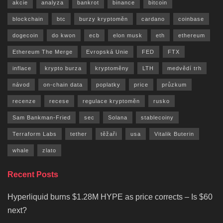
akcie
analyza
bankrot
binance
bitcoin
blockchain
btc
burzy kryptoměn
cardano
coinbase
dogecoin
do kwon
ecb
elon musk
eth
ethereum
Ethereum The Merge
Evropská Unie
FED
FTX
inflace
krypto burza
kryptoměny
LTH
medvědí trh
návod
on-chain data
poplatky
price
průzkum
recenze
recese
regulace kryptoměn
rusko
Sam Bankman-Fried
sec
Solana
stablecoiny
Terraform Labs
tether
těžaři
usa
Vitalik Buterin
whale
zlato
Recent Posts
Hyperliquid burns $1.28M HYPE as price corrects – Is $60
next?