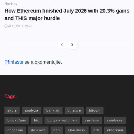
Novinky
How Ethereum finished July 2026 with 20.3% gains
and THIS major hurdle
AUGUST 1, 2026
Přihlaste
se a okomentujte.
Tags
akcie
analyza
bankrot
binance
bitcoin
blockchain
btc
burzy kryptoměn
cardano
coinbase
dogecoin
do kwon
ecb
elon musk
eth
ethereum