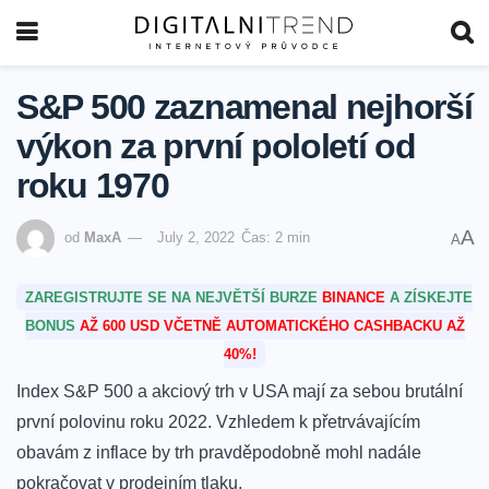
S&P 500 zaznamenal nejhorší
výkon za první pololetí od
roku 1970
A
od
MaxA
July 2, 2022
Čas: 2 min
A
ZAREGISTRUJTE SE NA NEJVĚTŠÍ BURZE
BINANCE
A ZÍSKEJTE
BONUS
AŽ 600 USD VČETNĚ AUTOMATICKÉHO CASHBACKU AŽ
40%!
Index S&P 500 a akciový trh v USA mají za sebou brutální
první polovinu roku 2022. Vzhledem k přetrvávajícím
obavám z inflace by trh pravděpodobně mohl nadále
pokračovat v prodejním tlaku.