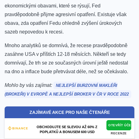
ekonomickými obavami, které se rýsují, Fed
pravděpodobně přijme agresivní opatření. Existuje však
obava, zda opatření Fedu ohledně zvýšení úrokových
sazeb nepovedou k recesi.
Mnoho analytiků se domnívá, že recese pravděpodobně
zasáhne USA v příštích 12-18 měsících. Někteří se tedy
domnívají, že trh se ze současných úrovní ještě nedostal
na dno a
inflace bude přetrvávat déle, než se očekávalo.
Mohlo by vás zajímat:
NEJLEPŠÍ BURZOVNÍ MAKLÉŘI
(BROKEŘI) V EVROPĚ A NEJLEPŠÍ BROKER V ČR V ROCE 2022
ZAJÍMAVÉ AKCE PRO NAŠE ČTENÁŘE
OTEVŘÍT ÚČET
OBCHODUJTE SE SLEVOU AŽ 60% Z
POPLATKŮ A BONUSEM 600 USD
RECENZE