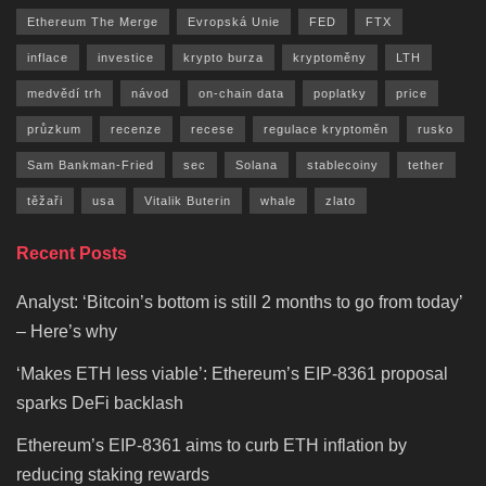
Ethereum The Merge
Evropská Unie
FED
FTX
inflace
investice
krypto burza
kryptoměny
LTH
medvědí trh
návod
on-chain data
poplatky
price
průzkum
recenze
recese
regulace kryptoměn
rusko
Sam Bankman-Fried
sec
Solana
stablecoiny
tether
těžaři
usa
Vitalik Buterin
whale
zlato
Recent Posts
Analyst: ‘Bitcoin’s bottom is still 2 months to go from today’
– Here’s why
‘Makes ETH less viable’: Ethereum’s EIP-8361 proposal
sparks DeFi backlash
Ethereum’s EIP-8361 aims to curb ETH inflation by
reducing staking rewards