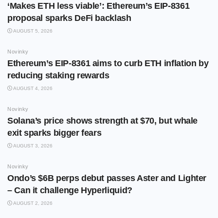
‘Makes ETH less viable’: Ethereum’s EIP-8361
proposal sparks DeFi backlash
AUGUST 5, 2026
Novinky
Ethereum’s EIP-8361 aims to curb ETH inflation by
reducing staking rewards
AUGUST 4, 2026
Novinky
Solana’s price shows strength at $70, but whale
exit sparks bigger fears
AUGUST 3, 2026
Novinky
Ondo’s $6B perps debut passes Aster and Lighter
– Can it challenge Hyperliquid?
AUGUST 2, 2026