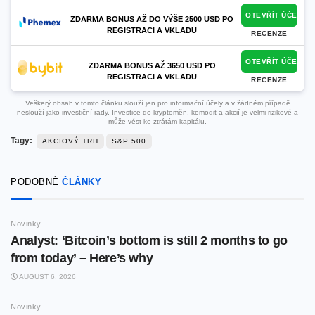
OTEVŘÍT ÚČET
ZDARMA BONUS AŽ DO VÝŠE 2500 USD PO
REGISTRACI A VKLADU
RECENZE
OTEVŘÍT ÚČET
ZDARMA BONUS AŽ 3650 USD PO
REGISTRACI A VKLADU
RECENZE
Veškerý obsah v tomto článku slouží jen pro informační účely a v žádném případě
neslouží jako investiční rady. Investice do kryptoměn, komodit a akcií je velmi rizikové a
může vést ke ztrátám kapitálu.
Tagy:
AKCIOVÝ TRH
S&P 500
PODOBNÉ
ČLÁNKY
Novinky
Analyst: ‘Bitcoin’s bottom is still 2 months to go
from today’ – Here’s why
AUGUST 6, 2026
Novinky