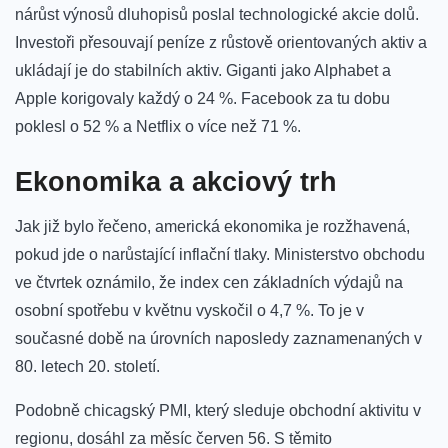
nárůst výnosů dluhopisů poslal technologické akcie dolů.
Investoři přesouvají peníze z růstově orientovaných aktiv a
ukládají je do stabilních aktiv. Giganti jako Alphabet a
Apple korigovaly každý o 24 %. Facebook za tu dobu
poklesl o 52 % a Netflix o více než 71 %.
Ekonomika a akciový trh
Jak již bylo řečeno, americká ekonomika je rozžhavená,
pokud jde o narůstající inflační tlaky. Ministerstvo obchodu
ve čtvrtek oznámilo, že index cen základních výdajů na
osobní spotřebu v květnu vyskočil o 4,7 %. To je v
současné době na úrovních naposledy zaznamenaných v
80. letech 20. století.
Podobně chicagský PMI, který sleduje obchodní aktivitu v
regionu, dosáhl za měsíc červen 56. S těmito