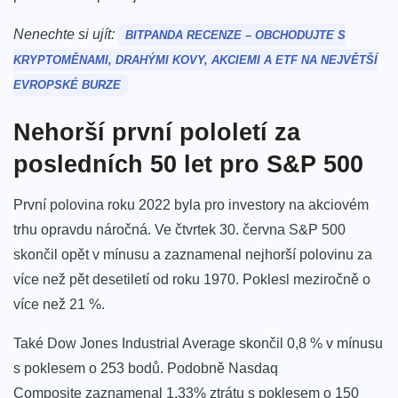
Nenechte si ujít:
BITPANDA RECENZE – OBCHODUJTE S
KRYPTOMĚNAMI, DRAHÝMI KOVY, AKCIEMI A ETF NA NEJVĚTŠÍ
EVROPSKÉ BURZE
Nehorší první pololetí za
posledních 50 let pro S&P 500
První polovina roku 2022 byla pro investory na akciovém
trhu opravdu náročná. Ve čtvrtek 30. června S&P 500
skončil opět v mínusu a zaznamenal nejhorší polovinu za
více než pět desetiletí od roku 1970. Poklesl meziročně o
více než 21 %.
Také Dow Jones Industrial Average skončil 0,8 % v mínusu
s poklesem o 253 bodů. Podobně Nasdaq
Composite zaznamenal 1,33% ztrátu s poklesem o 150