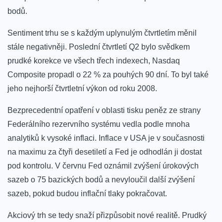
bodů.
Sentiment trhu se s každým uplynulým čtvrtletím měnil
stále negativněji. Poslední čtvrtletí Q2 bylo svědkem
prudké korekce ve všech třech indexech, Nasdaq
Composite propadl o 22 % za pouhých 90 dní. To byl také
jeho nejhorší čtvrtletní výkon od roku 2008.
Bezprecedentní opatření v oblasti tisku peněz ze strany
Federálního rezervního systému vedla podle mnoha
analytiků k vysoké inflaci. Inflace v USA je v současnosti
na maximu za čtyři desetiletí a Fed je odhodlán ji dostat
pod kontrolu. V červnu Fed oznámil zvýšení úrokových
sazeb o 75 bazických bodů a nevyloučil další zvýšení
sazeb, pokud budou inflační tlaky pokračovat.
Akciový trh se tedy snaží přizpůsobit nové realitě. Prudký