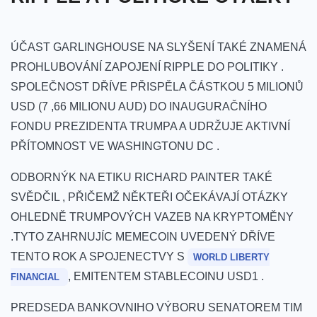
ÚČAST GARLINGHOUSE‌ NA ‍SLYŠENÍ TAKÉ ZNAMENÁ
PROHLUBOVÁNÍ​ ZAPOJENÍ ‌RIPPLE DO⁤ POLITIKY ⁢.
SPOLEČNOST​ DŘÍVE PŘISPĚLA ČÁSTKOU 5‌ MILIONŮ
USD (7 ,66 MILIONU ​AUD) DO INAUGURAČNÍHO
FONDU PREZIDENTA ‌TRUMPA A UDRŽUJE⁢ AKTIVNÍ
PŘÍTOMNOST​ VE WASHINGTONU DC .​
ODBORNÝK NA ETIKU RICHARD PAINTER TAKÉ
SVĚDČIL ,⁢ PŘIČEMŽ NĚKTEŘI OČEKÁVAJÍ ​OTÁZKY
OHLEDNĚ TRUMPOVÝCH⁣ VAZEB NA KRYPTOMĚNY
.TYTO ZAHRNUJÍC MEMECOIN UVEDENÝ DŘÍVE
TENTO ROK A ‌SPOJENECTVY‍ S
WORLD LIBERTY
, EMITENTEM STABLECOINU USD1 .‌
FINANCIAL
PREDSEDA BANKOVNIHO​ VÝBORU SENATOREM​ TIM‍