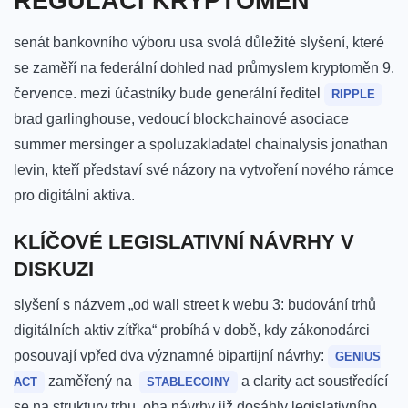
REGULACI KRYPTOMĚN
senát bankovního výboru usa svolá ‌důležité slyšení, které
se zaměří na federální dohled nad průmyslem kryptoměn 9.
července.​ mezi účastníky bude generální‍ ředitel
RIPPLE
⁤brad garlinghouse, vedoucí blockchainové asociace⁢
summer mersinger a spoluzakladatel chainalysis jonathan
levin, kteří představí své​ názory na vytvoření nového rámce
⁣pro digitální ‌aktiva.
KLÍČOVÉ⁢ LEGISLATIVNÍ NÁVRHY V
DISKUZI
slyšení s názvem „od wall street k⁢ webu 3: budování trhů
digitálních aktiv zítřka“ probíhá⁣ v době, kdy zákonodárci
posouvají⁣ vpřed dva významné bipartijní návrhy:
GENIUS
zaměřený na ‌
a⁤ clarity act ⁣soustředící
ACT
STABLECOINY
se na ⁣struktury⁣ trhu. oba návrhy již ​dosáhly legislativního