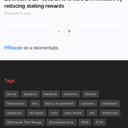
reducing staking rewards
AUGUST 4, 2026
Přihlaste
se a okomentujte.
Tags
akcie
analyza
bankrot
binance
bitcoin
blockchain
btc
burzy kryptoměn
cardano
coinbase
dogecoin
do kwon
ecb
elon musk
eth
ethereum
Ethereum The Merge
Evropská Unie
FED
FTX