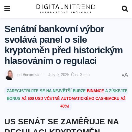
Senátní bankovní výbor
svolává panel o síle
kryptoměn před historickým
hlasováním o regulaci
A
od
Veronika
July 9, 2025
Čas: 3 min
A
ZAREGISTRUJTE SE NA NEJVĚTŠÍ BURZE
BINANCE
A ZÍSKEJTE
BONUS
AŽ 600 USD VČETNĚ AUTOMATICKÉHO CASHBACKU AŽ
40%!
US SENÁT SE ZAMĚŘUJE NA