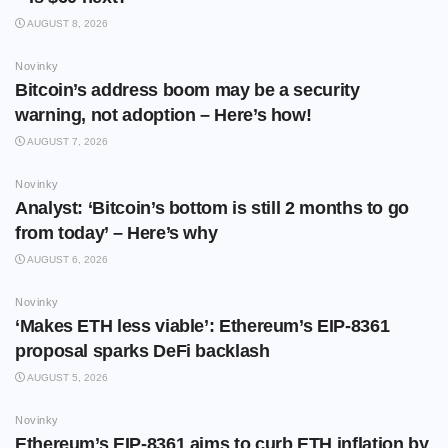
AUGUST 8, 2026
Novinky
Bitcoin’s address boom may be a security
warning, not adoption – Here’s how!
AUGUST 7, 2026
Novinky
Analyst: ‘Bitcoin’s bottom is still 2 months to go
from today’ – Here’s why
AUGUST 6, 2026
Novinky
‘Makes ETH less viable’: Ethereum’s EIP-8361
proposal sparks DeFi backlash
AUGUST 5, 2026
Novinky
Ethereum’s EIP-8361 aims to curb ETH inflation by