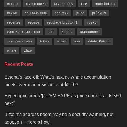
inflace
krypto burza
kryptoměny
LTH
medvědí trh
návod
on-chain data
poplatky
price
průzkum
recenze
recese
regulace kryptoměn
rusko
Sam Bankman-Fried
sec
Solana
stablecoiny
Terraform Labs
tether
těžaři
usa
Vitalik Buterin
whale
zlato
Recent Posts
Ethena’s face-off: What’s next as whale accumulation
meets overhead resistance at $0.10?
Hyperliquid burns $1.28M HYPE as price corrects – Is $60
next?
Bitcoin’s address boom may be a security warning, not
adoption – Here’s how!