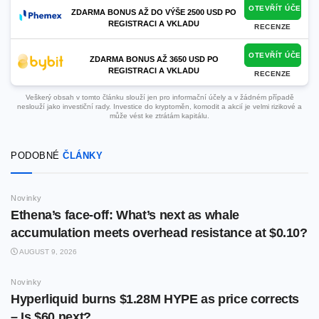
OTEVŘÍT ÚČET
ZDARMA BONUS AŽ DO VÝŠE 2500 USD PO
REGISTRACI A VKLADU
RECENZE
OTEVŘÍT ÚČET
ZDARMA BONUS AŽ 3650 USD PO
REGISTRACI A VKLADU
RECENZE
Veškerý obsah v tomto článku slouží jen pro informační účely a v žádném případě
neslouží jako investiční rady. Investice do kryptoměn, komodit a akcií je velmi rizikové a
může vést ke ztrátám kapitálu.
PODOBNÉ
ČLÁNKY
Novinky
Ethena’s face-off: What’s next as whale
accumulation meets overhead resistance at $0.10?
AUGUST 9, 2026
Novinky
Hyperliquid burns $1.28M HYPE as price corrects
– Is $60 next?