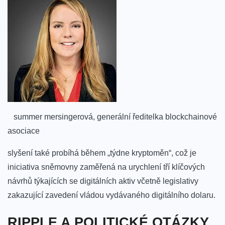
‍ ⁤ ‌ summer mersingerová,​ generální ředitelka ⁤blockchainové
asociace
slyšení také probíhá⁢ během „týdne kryptoměn“,⁣ což ⁤je
iniciativa sněmovny zaměřená ⁢na urychlení tří klíčových
návrhů týkajících se digitálních aktiv včetně legislativy⁣
zakazující⁣ zavedení⁤ vládou vydávaného digitálního ⁤dolaru.
RIPPLE A POLITICKÉ OTÁZKY