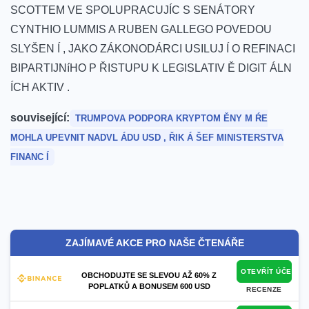
SCOTTEM VE SPOLUPRACUJÍC S SENÁTORY
CYNTHIO LUMMIS A RUBEN GALLEGO POVEDOU
SLYŠEN Í , JAKO ZÁKONODÁRCI USILUJ Í O⁢ REFINACI
BIPARTIJNíHO P ŘISTUPU K LEGISLATIV Ě DIGIT ÁLN
ÍCH AKTIV .
související:
TRUMPOVA PODPORA KRYPTOM ĚNY M ŔE
MOHLA UPEVNIT‌ NADVL ÁDU USD⁣ , ŘIK Á ŠEF MINISTERSTVA
FINANC ⁢Í
ZAJÍMAVÉ AKCE PRO NAŠE ČTENÁŘE
OTEVŘÍT ÚČET
OBCHODUJTE SE SLEVOU AŽ 60% Z
POPLATKŮ A BONUSEM 600 USD
RECENZE