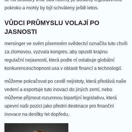
pokroku a mohly by⁣ být schváleny ještě letos.
VŮDCI PRŮMYSLU VOLAJÍ‍ PO
⁤JASNOSTI
mersinger ⁣ve svém písemném⁢ svědectví ⁤označila tuto chvíli
za zlomovou. vyzvala kongres, aby opustil krajinu
‌regulační nejasnosti, ​která podle ní oslabuje‌ globální
konkurenceschopnost ⁢usa v oblasti financí a‌ technologií.
můžeme pokračovat po⁤ cestě ​nejistoty, která předává naše
vedení a exportuje tuto inovaci ⁢do ‌jiných zemí, nebo
můžeme přijmout rozumnou ⁣bipartijní legislativu, která
upevní naši pozici ‍jako přední ⁣destinace pro finanční
inovace na ⁣desítky let dopředu.