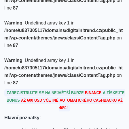
ml/wp-content/themes/jnews/class/ContentTag.php
on
line
87
Warning
: Undefined array key 1 in
/home/u837305117/domains/digitalnitrend.cz/public_ht
ml/wp-content/themes/jnews/class/ContentTag.php
on
line
87
Warning
: Undefined array key 1 in
/home/u837305117/domains/digitalnitrend.cz/public_ht
ml/wp-content/themes/jnews/class/ContentTag.php
on
line
87
ZAREGISTRUJTE SE NA NEJVĚTŠÍ BURZE
BINANCE
A ZÍSKEJTE
BONUS
AŽ 600 USD VČETNĚ AUTOMATICKÉHO CASHBACKU AŽ
40%!
Hlavní poznatky: