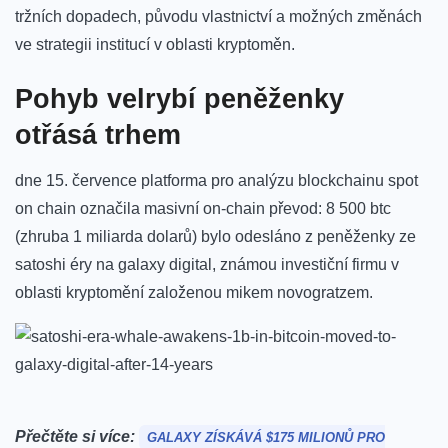
tržních dopadech, původu‌ vlastnictví a možných změnách​
ve strategii institucí v oblasti ⁢kryptoměn.
Pohyb⁣ velrybí peněženky
otřásá trhem
dne 15.⁣ července platforma pro analýzu blockchainu spot
on chain
označila masivní on-chain převod
:
8 500 btc
(zhruba⁢ 1 ‌miliarda dolarů) bylo odesláno z peněženky ze
satoshi éry na galaxy digital, známou investiční firmu v
oblasti kryptomění založenou⁢ mikem novogratzem.
Přečtěte si více:
GALAXY‍ ZÍSKÁVÁ $175 MILIONŮ PRO