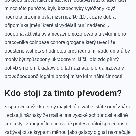
mince této penězey byly bezpochyby vytěženy když
hodnota ⁣bitcoinu byla nižší ‍než $0 ,10 , což je dobrá⁤
připomínka jmění které si vydělali ⁣raní nadšenci . ​
podobná aktivita byla nedávno pozorována u výkonného
pracovníka⁣ coinbase​ conora‍ grogana který uvedl že
opuštěné ⁢wallets⁣ s hodnotou přes jednu miliardu⁤ dolarů by
mohly být způsobeny ukradenými klíči . ale zde přímý
pohyb směrem k galaxy digital naznačuje organizovaný
pravděpodobně legální‌ prodej místo kriminální činnosti . ⁣
Kdo stojí za tímto⁢ převodem?
< span >i když ⁤skutečný majitel této wallet stále není znám
, existují náznaky že majitel má vysoké schopnosti a silné
kontakty . zapojení licencované profesionální společnosti
zabývající se kryptom měnou jako galaxy digital naznačuje