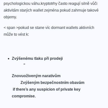
psychologickou​ váhu.kryptotrhy často reagují silně vůči
aktivitám starých wallet zejména pokud zahrnuje takové
objemy.
< span >pokud se stane víc dormant wallets aktivních
může to vést k:
⁢
Zvýšenému tlaku při prodeji
​ ⁤ ‍ ⁣
”
Znovuoživeným ‌narativům
⁤ ​ ⁣
Zvýšeným bezpečnostním obavám
​ if there’s any suspicion of private key
compromise. ⁢ ⁤ ⁢