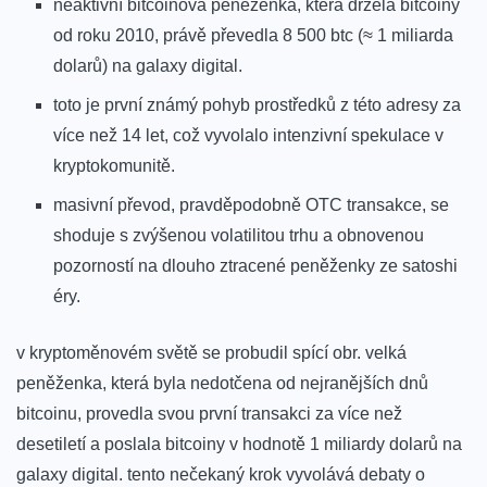
neaktivní bitcoinová peněženka, která držela⁢ bitcoiny
‍od roku 2010, právě převedla 8 500 btc (≈ 1 miliarda‍
dolarů)‍ na galaxy digital.
toto‌ je první známý pohyb prostředků z‌ této adresy⁢ za
více než​ 14 let, což vyvolalo intenzivní spekulace ‌v
kryptokomunitě.
masivní převod, pravděpodobně OTC transakce, se
‌shoduje s zvýšenou volatilitou trhu a obnovenou
pozorností na dlouho ztracené peněženky ze satoshi
éry.
v kryptoměnovém světě se‍ probudil ‌spící obr. velká
peněženka, která byla nedotčena od nejranějších dnů
bitcoinu, provedla ⁤svou první​ transakci za více ⁤než
desetiletí‍ a poslala bitcoiny v hodnotě 1 miliardy dolarů na
galaxy digital. tento nečekaný krok vyvolává‌ debaty o⁣