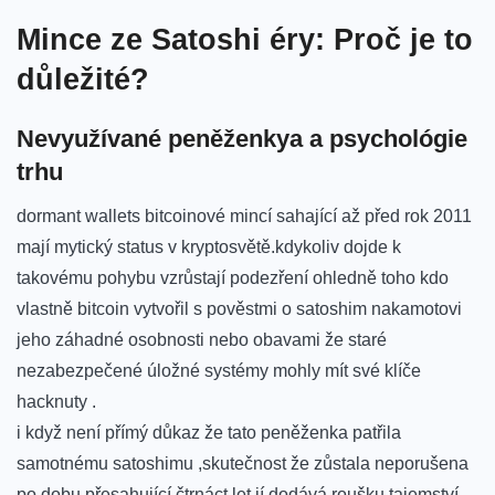
Mince ze Satoshi éry: Proč je to
důležité?
Nevyužívané peněženkya a psychológie
trhu
dormant wallets bitcoinové ⁤mincí sahající⁢ až ‌před rok 2011
mají mytický status‍ v kryptosvětě.kdykoliv ⁣dojde k
takovému pohybu vzrůstají podezření ohledně toho kdo
vlastně bitcoin vytvořil⁣ s pověstmi o satoshim nakamotovi
jeho záhadné osobnosti nebo obavami že staré
nezabezpečené úložné systémy mohly mít své klíče
hacknuty .
i když není přímý‍ důkaz že tato peněženka⁣ patřila
samotnému ⁤satoshimu ,skutečnost že zůstala neporušena
po dobu přesahující čtrnáct let jí dodává⁤ roušku tajemství .⁢