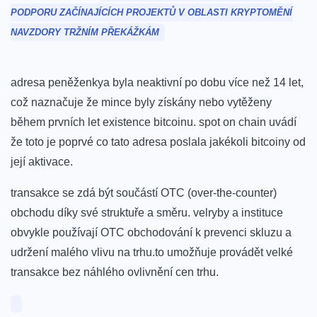
PODPORU ZAČÍNAJÍCÍCH PROJEKTŮ V ⁢OBLASTI KRYPTOMĚNÍ
NAVZDORY TRŽNÍM ⁣PŘEKÁŽKÁM
adresa peněženkya byla neaktivní po dobu více než 14 let, ​
což naznačuje že mince⁤ byly získány nebo vytěženy
⁤během‍ prvních let existence bitcoinu. spot on chain ​uvádí
že toto​ je poprvé co tato adresa poslala jakékoli bitcoiny od
její ⁣aktivace.
transakce se​ zdá být‍ součástí OTC‍ (over-the-counter)
obchodu ⁢díky⁢ své struktuře a směru.‍ velryby a instituce⁣
obvykle používají OTC obchodování k prevenci skluzu⁤ a
udržení malého vlivu na trhu.to umožňuje provádět velké​
transakce bez⁣ náhlého ovlivnění cen trhu.