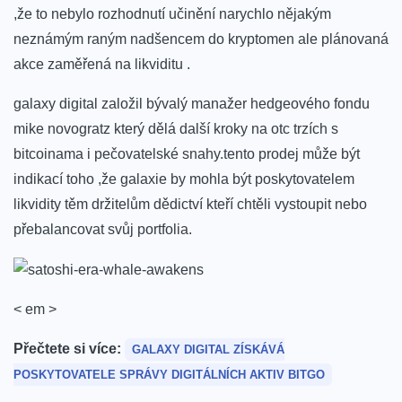
,že to nebylo rozhodnutí učinění narychlo nějakým
neznámým raným nadšencem do kryptomen ale plánovaná
akce zaměřená na likviditu .
galaxy digital založil bývalý manažer hedgeového fondu
mike novogratz ‌který dělá další kroky na otc trzích s
bitcoinama i pečovatelské snahy.tento prodej může být
indikací toho ,že galaxie by mohla být poskytovatelem
likvidity těm držitelům dědictví kteří chtěli vystoupit nebo
přebalancovat svůj portfolia.
< em >
Přečtete si více:
GALAXY DIGITAL ZÍSKÁVÁ
POSKYTOVATELE SPRÁVY DIGITÁLNÍCH AKTIV‍ BITGO