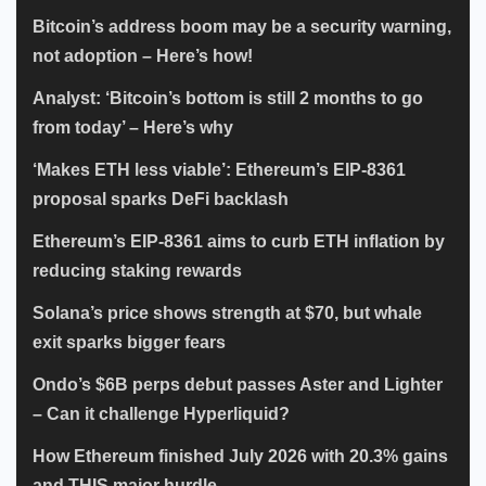
Bitcoin’s address boom may be a security warning,
not adoption – Here’s how!
Analyst: ‘Bitcoin’s bottom is still 2 months to go
from today’ – Here’s why
‘Makes ETH less viable’: Ethereum’s EIP-8361
proposal sparks DeFi backlash
Ethereum’s EIP-8361 aims to curb ETH inflation by
reducing staking rewards
Solana’s price shows strength at $70, but whale
exit sparks bigger fears
Ondo’s $6B perps debut passes Aster and Lighter
– Can it challenge Hyperliquid?
How Ethereum finished July 2026 with 20.3% gains
and THIS major hurdle