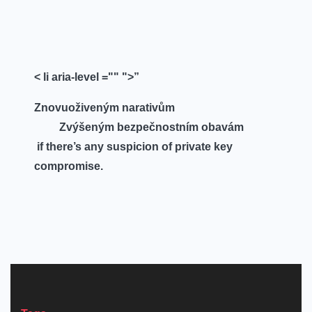
​ ‌ ⁣ ⁢
‌ ⁤ ⁢
< li aria-level ="" ">”
Znovuoživeným narativům
⁣
Zvýšeným bezpečnostním obavám
‍ if there’s‌ any suspicion of private key
compromise.
‍
‍