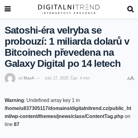
Satoshi-éra velryba se
probouzí: 1 miliarda dolarů v
Bitcoinech převedena na
Galaxy Digital po 14 letech
A
od
MaxA
July 17, 2025
Čas: 4 min
A
Warning
: Undefined array key 1 in
/home/u837305117/domains/digitalnitrend.cz/public_ht
ml/wp-content/themes/jnews/class/ContentTag.php
on
line
87