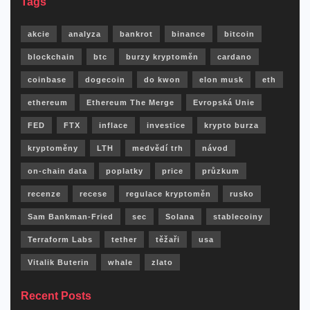
Tags
akcie
analyza
bankrot
binance
bitcoin
blockchain
btc
burzy kryptoměn
cardano
coinbase
dogecoin
do kwon
elon musk
eth
ethereum
Ethereum The Merge
Evropská Unie
FED
FTX
inflace
investice
krypto burza
kryptoměny
LTH
medvědí trh
návod
on-chain data
poplatky
price
průzkum
recenze
recese
regulace kryptoměn
rusko
Sam Bankman-Fried
sec
Solana
stablecoiny
Terraform Labs
tether
těžaři
usa
Vitalik Buterin
whale
zlato
Recent Posts