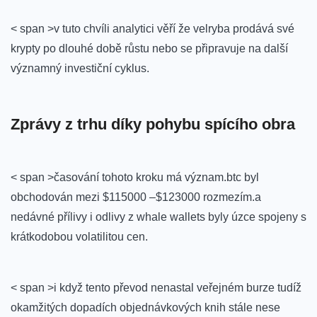
< span >v tuto chvíli analytici věří že velryba prodává své
krypty po dlouhé době‍ růstu nebo se připravuje⁢ na další⁣
významný investiční cyklus.
⁣ ⁢
Zprávy z trhu díky pohybu ​spícího obra
< span >časování tohoto kroku má význam.btc byl
obchodován mezi $115000 –$123000 rozmezím.a
nedávné přílivy i odlivy z ⁤whale wallets byly úzce spojeny s
krátkodobou volatilitou cen.
< span >i když tento převod nenastal veřejném​ burze tudíž
okamžitých dopadích objednávkových​ knih stále ⁤nese