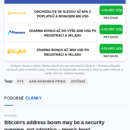
OTEVŘÍT ÚČET
OBCHODUJTE SE SLEVOU AŽ 60% Z
POPLATKŮ A BONUSEM 600 USD
RECENZE
OTEVŘÍT ÚČET
ZDARMA BONUS AŽ DO VÝŠE 2500 USD PO
REGISTRACI A VKLADU
RECENZE
OTEVŘÍT ÚČET
ZDARMA BONUS AŽ 3650 USD PO
REGISTRACI A VKLADU
RECENZE
Veškerý obsah v tomto článku slouží jen pro informační účely a v žádném případě
neslouží jako investiční rady. Investice do kryptoměn, komodit a akcií je velmi rizikové a
může vést ke ztrátám kapitálu.
Tagy:
FTX
SAM BANKMAN-FRIED
ZATČENÍ
PODOBNÉ
ČLÁNKY
Novinky
Bitcoin’s address boom may be a security
warning, not adoption – Here’s how!