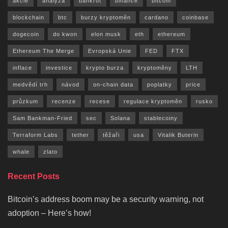
akcie
analyza
bankrot
binance
bitcoin
blockchain
btc
burzy kryptoměn
cardano
coinbase
dogecoin
do kwon
elon musk
eth
ethereum
Ethereum The Merge
Evropská Unie
FED
FTX
inflace
investice
krypto burza
kryptoměny
LTH
medvědí trh
návod
on-chain data
poplatky
price
průzkum
recenze
recese
regulace kryptoměn
rusko
Sam Bankman-Fried
sec
Solana
stablecoiny
Terraform Labs
tether
těžaři
usa
Vitalik Buterin
whale
zlato
Recent Posts
Bitcoin’s address boom may be a security warning, not
adoption – Here’s how!