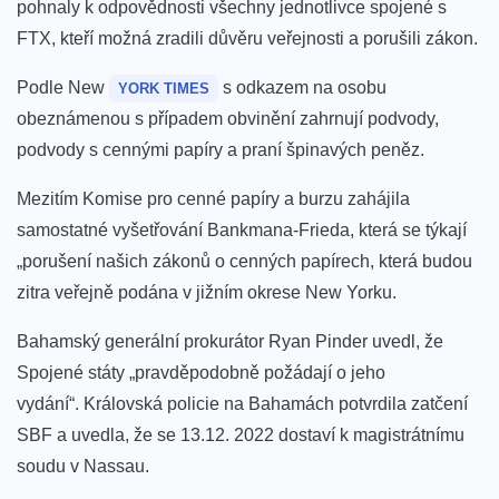
pohnaly k odpovědnosti všechny jednotlivce spojené s
FTX, kteří možná zradili důvěru veřejnosti a porušili zákon.
Podle New
s odkazem na osobu
YORK TIMES
obeznámenou s případem obvinění zahrnují podvody,
podvody s cennými papíry a praní špinavých peněz.
Mezitím Komise pro cenné papíry a burzu zahájila
samostatné vyšetřování Bankmana-Frieda, která se týkají
„porušení našich zákonů o cenných papírech, která budou
zitra veřejně podána v jižním okrese New Yorku.
Bahamský generální prokurátor Ryan Pinder uvedl, že
Spojené státy „pravděpodobně požádají o jeho
vydání“.
Královská policie na Bahamách potvrdila zatčení
SBF a uvedla, že se 13.12. 2022 dostaví k magistrátnímu
soudu v Nassau.