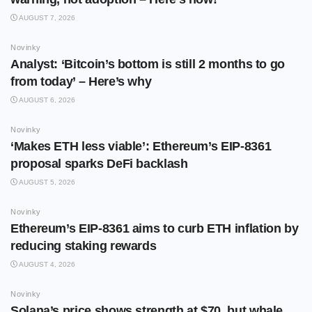
AUGUST 7, 2026
Novinky
Analyst: ‘Bitcoin’s bottom is still 2 months to go
from today’ – Here’s why
AUGUST 6, 2026
Novinky
‘Makes ETH less viable’: Ethereum’s EIP-8361
proposal sparks DeFi backlash
AUGUST 5, 2026
Novinky
Ethereum’s EIP-8361 aims to curb ETH inflation by
reducing staking rewards
AUGUST 4, 2026
Novinky
Solana’s price shows strength at $70, but whale