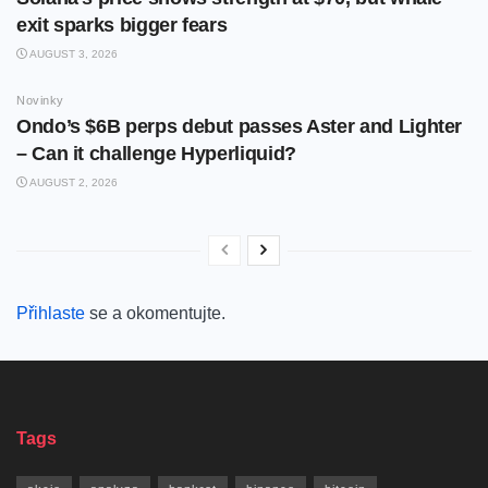
exit sparks bigger fears
AUGUST 3, 2026
Novinky
Ondo’s $6B perps debut passes Aster and Lighter
– Can it challenge Hyperliquid?
AUGUST 2, 2026
Přihlaste
se a okomentujte.
Tags