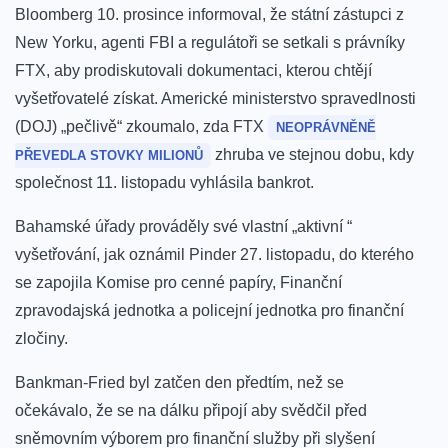
Bloomberg 10. prosince informoval, že státní zástupci z
New Yorku, agenti FBI a regulátoři se setkali s právníky
FTX, aby prodiskutovali dokumentaci, kterou chtějí
vyšetřovatelé získat. Americké ministerstvo spravedlnosti
(DOJ) „pečlivě“ zkoumalo, zda FTX
NEOPRÁVNĚNĚ
zhruba ve stejnou dobu, kdy
PŘEVEDLA STOVKY MILIONŮ
společnost 11. listopadu vyhlásila bankrot.
Bahamské úřady
prováděly
své vlastní „aktivní “
vyšetřování, jak oznámil Pinder 27. listopadu, do kterého
se zapojila Komise pro cenné papíry, Finanční
zpravodajská jednotka a policejní jednotka pro finanční
zločiny.
Bankman-Fried byl zatčen den předtím, než se
očekávalo,
že se na
dálku
připojí
aby svědčil před
sněmovním výborem pro finanční služby při slyšení