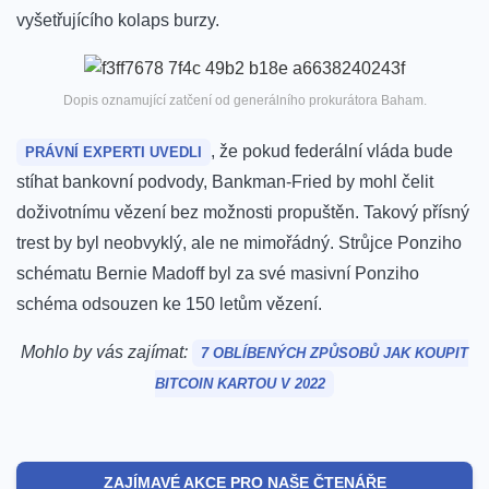
vyšetřujícího kolaps burzy.
Dopis oznamující zatčení od generálního prokurátora Baham.
, že pokud federální vláda bude
PRÁVNÍ EXPERTI UVEDLI
stíhat bankovní podvody, Bankman-Fried by mohl čelit
doživotnímu vězení bez možnosti propuštěn.
Takový přísný
trest by byl neobvyklý, ale ne mimořádný.
Strůjce Ponziho
schématu Bernie Madoff byl za své masivní Ponziho
schéma odsouzen ke 150 letům vězení.
Mohlo by vás zajímat:
7 OBLÍBENÝCH ZPŮSOBŮ JAK KOUPIT
BITCOIN KARTOU V 2022
ZAJÍMAVÉ AKCE PRO NAŠE ČTENÁŘE