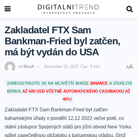
Zakladatel FTX Sam
Bankman-Fried byl zatčen,
má být vydán do USA
A
od
MaxA
December 13, 2022
Čas: 3 min
A
ZAREGISTRUJTE SE NA NEJVĚTŠÍ BURZE
BINANCE
A ZÍSKEJTE
BONUS
AŽ 600 USD VČETNĚ AUTOMATICKÉHO CASHBACKU AŽ
40%!
Zakladatel FTX Sam Bankman-Fried byl zatčen
bahamskými úřady v pondělí 12.12 2022 večer poté, co
státní zástupce Spojených států pro jižní obvod New Yorku
sdílel zapečetěnou obžalobu s bahamskou vládou, čímž