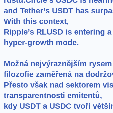
růstu.Circle’s USDC is nearin
and Tether’s USDT has surpas
With this context,
Ripple’s RLUSD is entering a 
hyper-growth mode.
Možná nejvýraznějším rysem R
filozofie zaměřená na dodržo
Přesto však nad sektorem vis
transparentnosti emitentů,
kdy USDT a USDC tvoří větši