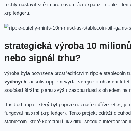
mohly nastavit scénu pro novou fázi expanze ripple—tento
xrp ledgeru.
strategická výroba 10 milionů
nebo signál trhu?
výroba byla
potvrzena prostřednictvím ripple stablecoin t
vydaných
.
ačkoliv ripple nevydal veřejné prohlášení k této
součástí širšího plánu zvýšit zásobu rlusd s ohledem na 
rlusd od ripplu, který byl poprvé naznačen dříve letos, j
fungoval na xrpl (xrp ledger). Tento projekt odráží dlouh
stablecoin
, které kombinují likviditu, shodu a interoperabili