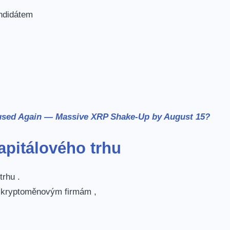
ndidátem
used Again — Massive XRP Shake-Up by August 15?
apitálového trhu
trhu .
a kryptoměnovým firmám ,