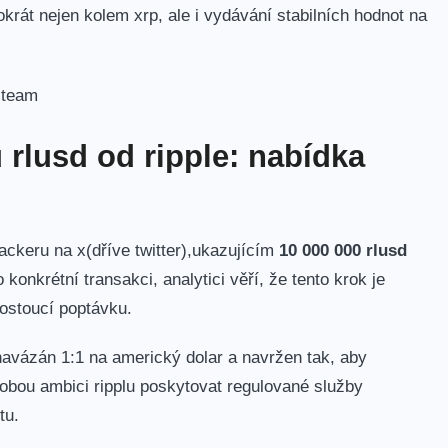
krát nejen kolem xrp, ale i vydávání stabilních hodnot na
 rlusd od ripple: nabídka
rackeru na x
(
dříve twitter),ukazujícím
10 000 000 rlusd
 konkrétní transakci, analytici věří, že tento krok je
rostoucí poptávku.
e navázán 1:1 na americký dolar a navržen tak, aby
odobou ambici ripplu poskytovat
regulované služby
tu.