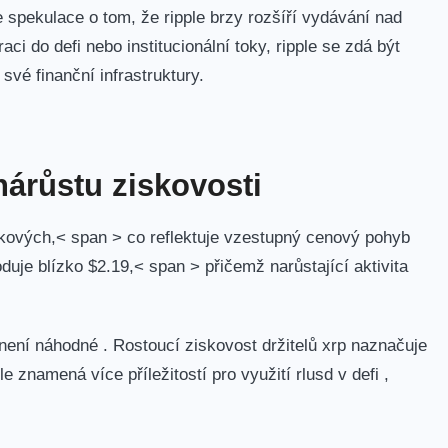
 spekulace o tom, že ripple brzy rozšíří vydávání nad
raci do defi nebo institucionální toky, ripple se zdá být
vé finanční infrastruktury.
nárůstu ziskovosti
ových,< span > co reflektuje vzestupný cenový pohyb
oduje blízko
$2.19,< span > přičemž narůstající aktivita
 není náhodné . Rostoucí ziskovost držitelů xrp naznačuje
le znamená více příležitostí pro využití rlusd v defi ,