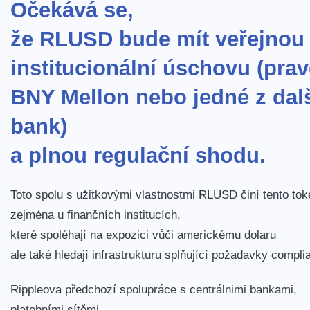
Očekává se,
že RLUSD bude mít veřejnou a
institucionální úschovu (pr
BNY Mellon nebo jedné z dal
bank)
a plnou regulační shodu.
Toto spolu s užitkovými vlastnostmi RLUSD činí tento toke
zejména u finančních institucích,
které spoléhají na expozici vůči americkému dolaru
ale také hledají infrastrukturu splňující požadavky compli
Rippleova předchozí spolupráce s centrálnimi bankami,
platebními sítěmi