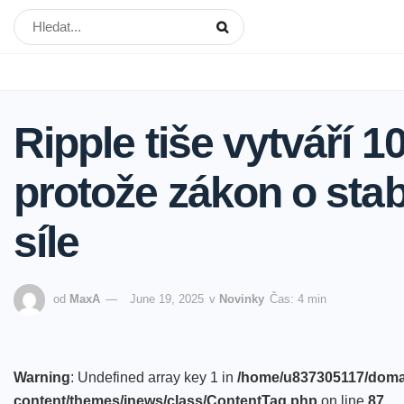
Ripple tiše vytváří 
protože zákon o sta
síle
od
MaxA
June 19, 2025
v
Novinky
Čas: 4 min
Warning
: Undefined array key 1 in
/home/u837305117/domain
content/themes/jnews/class/ContentTag.php
on line
87