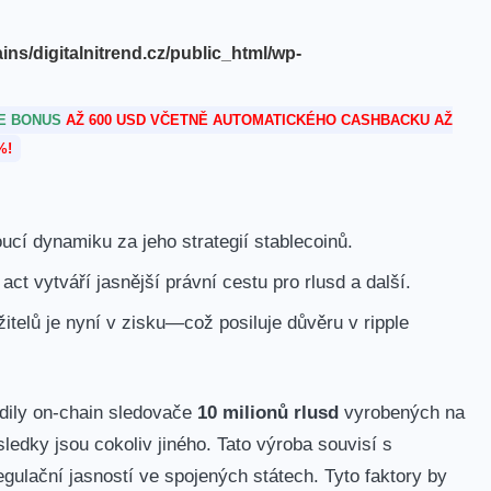
s/digitalnitrend.cz/public_html/wp-
TE BONUS
AŽ 600 USD VČETNĚ AUTOMATICKÉHO CASHBACKU AŽ
%!
ucí dynamiku za jeho strategií stablecoinů.
act vytváří jasnější právní cestu pro rlusd a další.
žitelů je nyní v zisku—což posiluje důvěru v ripple
rdily on-chain sledovače
10 milionů rlusd
vyrobených na
ledky jsou cokoliv jiného. Tato výroba souvisí s
egulační jasností ve spojených státech. Tyto faktory by