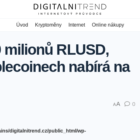
Úvod
Kryptoměny
Internet
Online nákupy
10 milionů RLUSD,
blecoinech nabírá na
A
0
A
s/digitalnitrend.cz/public_html/wp-