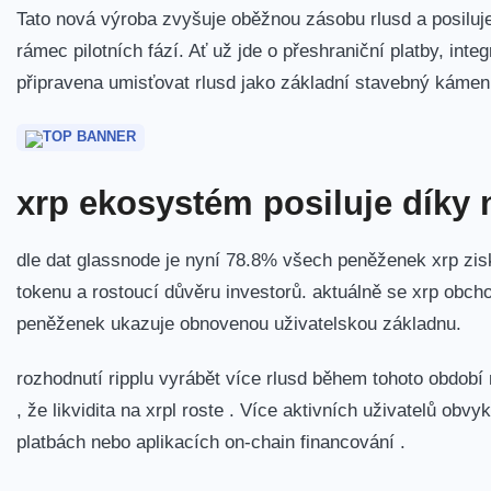
Tato nová výroba zvyšuje oběžnou zásobu rlusd a posiluje
rámec pilotních fází. Ať už jde o přeshraniční platby, integ
připravena umisťovat rlusd jako základní stavebný kámen s
xrp ekosystém posiluje díky 
dle dat glassnode je nyní
78.8% všech peněženek xrp zisk
tokenu a rostoucí důvěru investorů. aktuálně se xrp obch
peněženek ukazuje obnovenou uživatelskou základnu.
rozhodnutí ripplu vyrábět více rlusd během tohoto období
, že likvidita na xrpl roste . Více aktivních uživatelů obvyk
platbách nebo aplikacích on-chain financování .