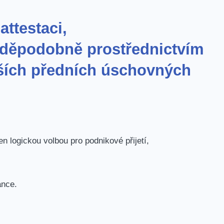
ttestaci,
avděpodobně prostřednictvím
ších předních úschovných
n logickou volbou pro podnikové přijetí,
ance.