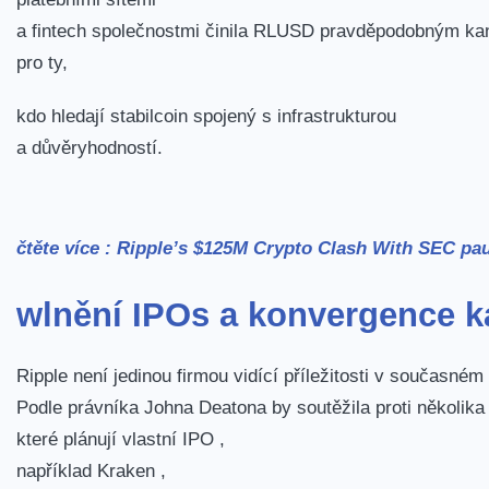
a fintech společnostmi činila RLUSD pravděpodobným ka
pro ty,
kdo hledají stabilcoin spojený s infrastrukturou
a důvěryhodností.
čtěte více :
Ripple’s $125M Crypto Clash With SEC pa
wlnění IPOs a konvergence k
Ripple není jedinou firmou vidící příležitosti v současném 
Podle právníka Johna Deatona by soutěžila proti několik
které plánují vlastní IPO ,
například Kraken ,