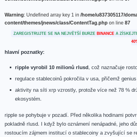
Warning
: Undefined array key 1 in
/home/u837305117/domain
content/themes/jnews/class/ContentTag.php
on line
87
ZAREGISTRUJTE SE NA NEJVĚTŠÍ BURZE
BINANCE
A ZÍSKEJ
40
hlavní poznatky:
ripple vyrobil 10 milionů rlusd
, což naznačuje rosto
regulace stablecoinů pokročila v usa
, přičemž genius 
aktivity na síti xrp vzrostly
, protože více než 78 % dr
ekosystém.
ripple se pohybuje v pozadí. Před několika hodinami potv
pokladně rlusd. I když bylo oznámení nenápadné, jeho důs
rostoucím zájmem institucí o stablecoiny a zvyšující se r