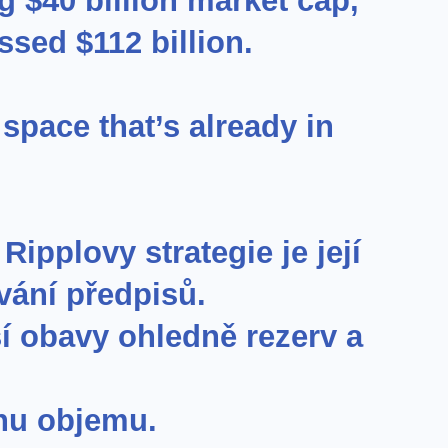
g $40 billion market cap,
sed $112 billion.
space that’s already in
ipplovy strategie je její
vání předpisů.
í obavy ohledně rezerv a
nu objemu.