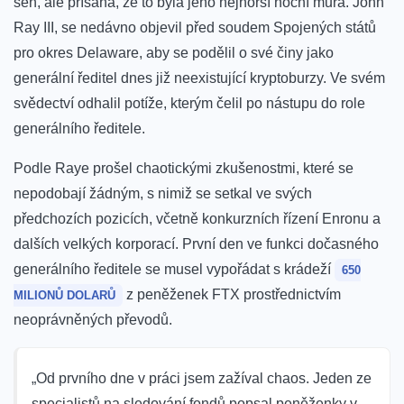
sen, ale přísahá, že to byla jeho nejhorší noční můra. John
Ray III, se nedávno objevil před soudem Spojených států
pro okres Delaware, aby se podělil o své činy jako
generální ředitel dnes již neexistující kryptoburzy. Ve svém
svědectví odhalil potíže, kterým čelil po nástupu do role
generálního ředitele.
Podle Raye prošel chaotickými zkušenostmi, které se
nepodobají žádným, s nimiž se setkal ve svých
předchozích pozicích, včetně konkurzních řízení Enronu a
dalších velkých korporací. První den ve funkci dočasného
generálního ředitele se musel vypořádat s krádeží
650
z peněženek FTX prostřednictvím
MILIONŮ DOLARŮ
neoprávněných převodů.
„Od prvního dne v práci jsem zažíval chaos. Jeden ze
specialistů na sledování fondů popsal peněženky v