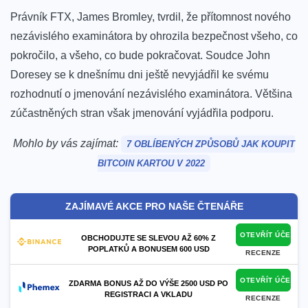
Právník FTX, James Bromley, tvrdil, že přítomnost nového
nezávislého examinátora by ohrozila bezpečnost všeho, co
pokročilo, a všeho, co bude pokračovat.
Soudce John
Doresey se k dnešnímu dni ještě nevyjádřil ke svému
rozhodnutí o jmenování nezávislého examinátora. Většina
zúčastněných stran však jmenování vyjádřila podporu.
Mohlo by vás zajímat:
7 OBLÍBENÝCH ZPŮSOBŮ JAK KOUPIT
BITCOIN KARTOU V 2022
ZAJÍMAVÉ AKCE PRO NAŠE ČTENÁŘE
OTEVŘÍT ÚČET
OBCHODUJTE SE SLEVOU AŽ 60% Z
POPLATKŮ A BONUSEM 600 USD
RECENZE
OTEVŘÍT ÚČET
ZDARMA BONUS AŽ DO VÝŠE 2500 USD PO
REGISTRACI A VKLADU
RECENZE