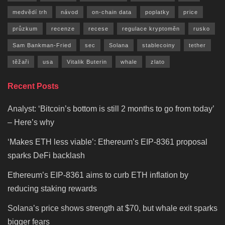
medvědí trh
návod
on-chain data
poplatky
price
průzkum
recenze
recese
regulace kryptoměn
rusko
Sam Bankman-Fried
sec
Solana
stablecoiny
tether
těžaři
usa
Vitalik Buterin
whale
zlato
Recent Posts
Analyst: ‘Bitcoin’s bottom is still 2 months to go from today’
– Here’s why
‘Makes ETH less viable’: Ethereum’s EIP-8361 proposal
sparks DeFi backlash
Ethereum’s EIP-8361 aims to curb ETH inflation by
reducing staking rewards
Solana’s price shows strength at $70, but whale exit sparks
bigger fears