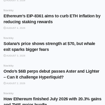
AUGUST 5, 2026
Novinky
Ethereum’s EIP-8361 aims to curb ETH inflation by
reducing staking rewards
AUGUST 4, 2026
Novinky
Solana’s price shows strength at $70, but whale
exit sparks bigger fears
AUGUST 3, 2026
Novinky
Ondo’s $6B perps debut passes Aster and Lighter
– Can it challenge Hyperliquid?
AUGUST 2, 2026
Novinky
How Ethereum finished July 2026 with 20.3% gains
and THIS major hurdle