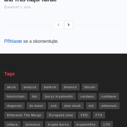
AUGUST 1, 2026
Přihlaste
se a okomentujte.
Tags
akcie
analyza
bankrot
binance
bitcoin
blockchain
btc
burzy kryptoměn
cardano
coinbase
dogecoin
do kwon
ecb
elon musk
eth
ethereum
Ethereum The Merge
Evropská Unie
FED
FTX
inflace
investice
krypto burza
kryptoměny
LTH