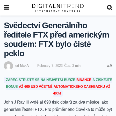
Svědectví Generálního
ředitele FTX před americkým
soudem: FTX bylo čisté
peklo
A
od
MaxA
February 7, 2023
Čas: 3 min
A
ZAREGISTRUJTE SE NA NEJVĚTŠÍ BURZE
BINANCE
A ZÍSKEJTE
BONUS
AŽ 600 USD VČETNĚ AUTOMATICKÉHO CASHBACKU AŽ
40%!
John J Ray III vydělal 690 tisíc dolarů za dva měsíce jako
generální ředitel FTX.
Pro průměrného člověka to může být