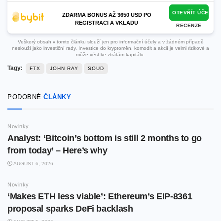
OTEVŘÍT ÚČET
ZDARMA BONUS AŽ 3650 USD PO
REGISTRACI A VKLADU
RECENZE
Veškerý obsah v tomto článku slouží jen pro informační účely a v žádném případě
neslouží jako investiční rady. Investice do kryptoměn, komodit a akcií je velmi rizikové a
může vést ke ztrátám kapitálu.
Tagy:
FTX
JOHN RAY
SOUD
PODOBNÉ
ČLÁNKY
Novinky
Analyst: ‘Bitcoin’s bottom is still 2 months to go
from today’ – Here’s why
AUGUST 6, 2026
Novinky
‘Makes ETH less viable’: Ethereum’s EIP-8361
proposal sparks DeFi backlash