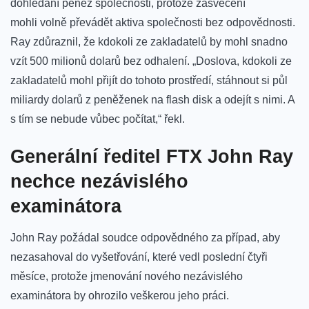
dohledání peněz společnosti, protože zasvěcení
mohli volně převádět aktiva společnosti bez odpovědnosti.
Ray zdůraznil, že kdokoli ze zakladatelů by mohl snadno
vzít 500 milionů dolarů bez odhalení. „Doslova, kdokoli ze
zakladatelů mohl přijít do tohoto prostředí, stáhnout si půl
miliardy dolarů z peněženek na flash disk a odejít s nimi. A
s tím se nebude vůbec počítat,“ řekl.
Generální ředitel FTX John Ray
nechce nezávislého
examinátora
John Ray požádal soudce odpovědného za případ, aby
nezasahoval do vyšetřování, které vedl poslední čtyři
měsíce, protože jmenování nového nezávislého
examinátora by ohrozilo veškerou jeho práci.