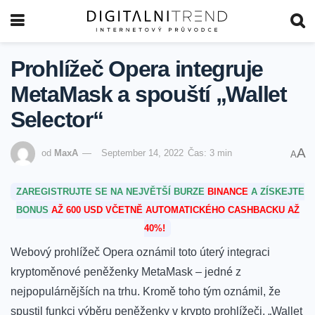
Prohlížeč Opera integruje
MetaMask a spouští „Wallet
Selector“
A
od
MaxA
September 14, 2022
Čas: 3 min
A
ZAREGISTRUJTE SE NA NEJVĚTŠÍ BURZE
BINANCE
A ZÍSKEJTE
BONUS
AŽ 600 USD VČETNĚ AUTOMATICKÉHO CASHBACKU AŽ
40%!
Webový prohlížeč Opera oznámil toto úterý integraci
kryptoměnové peněženky MetaMask – jedné z
nejpopulárnějších na trhu.
Kromě toho tým oznámil, že
spustil funkci výběru peněženky v krypto prohlížeči, „Wallet