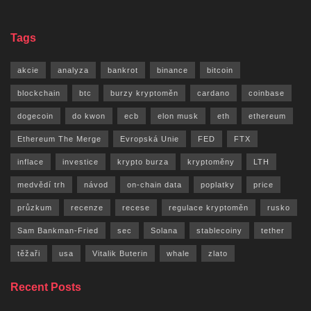
Tags
akcie
analyza
bankrot
binance
bitcoin
blockchain
btc
burzy kryptoměn
cardano
coinbase
dogecoin
do kwon
ecb
elon musk
eth
ethereum
Ethereum The Merge
Evropská Unie
FED
FTX
inflace
investice
krypto burza
kryptoměny
LTH
medvědí trh
návod
on-chain data
poplatky
price
průzkum
recenze
recese
regulace kryptoměn
rusko
Sam Bankman-Fried
sec
Solana
stablecoiny
tether
těžaři
usa
Vitalik Buterin
whale
zlato
Recent Posts