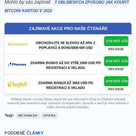
Mohlo by vás zajímat:
7 OBLÍBENÝCH ZPŮSOBŮ JAK KOUPIT
BITCOIN KARTOU V 2022
ZAJÍMAVÉ AKCE PRO NAŠE ČTENÁŘE
OTEVŘÍT ÚČET
OBCHODUJTE SE SLEVOU AŽ 60% Z
POPLATKŮ A BONUSEM 600 USD
RECENZE
OTEVŘÍT ÚČET
ZDARMA BONUS AŽ DO VÝŠE 2500 USD PO
REGISTRACI A VKLADU
RECENZE
OTEVŘÍT ÚČET
ZDARMA BONUS AŽ 3650 USD PO
REGISTRACI A VKLADU
RECENZE
Veškerý obsah v tomto článku slouží jen pro informační účely a v žádném případě
neslouží jako investiční rady. Investice do kryptoměn, komodit a akcií je velmi rizikové a
může vést ke ztrátám kapitálu.
Tagy:
METAMASK
OPERA
PODOBNÉ
ČLÁNKY