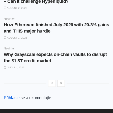
– Can it challenge Hyperliquid?
AUGUST 2, 2026
Novinky
How Ethereum finished July 2026 with 20.3% gains
and THIS major hurdle
AUGUST 1, 2026
Novinky
Why Grayscale expects on-chain vaults to disrupt
the $1.5T credit market
JULY 31, 2026
Přihlaste
se a okomentujte.