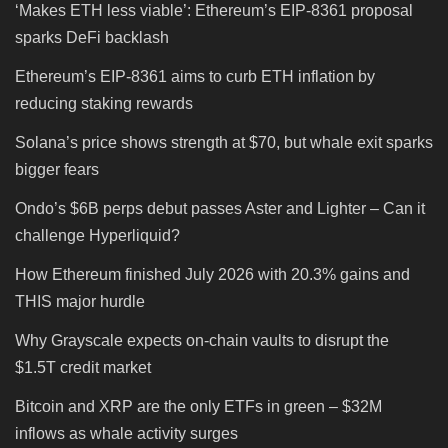
‘Makes ETH less viable’: Ethereum’s EIP-8361 proposal
sparks DeFi backlash
Ethereum’s EIP-8361 aims to curb ETH inflation by
reducing staking rewards
Solana’s price shows strength at $70, but whale exit sparks
bigger fears
Ondo’s $6B perps debut passes Aster and Lighter – Can it
challenge Hyperliquid?
How Ethereum finished July 2026 with 20.3% gains and
THIS major hurdle
Why Grayscale expects on-chain vaults to disrupt the
$1.5T credit market
Bitcoin and XRP are the only ETFs in green – $32M
inflows as whale activity surges