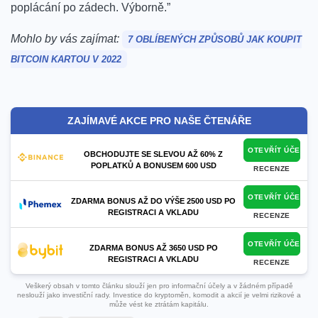
poplácání po zádech. Výborně.”
Mohlo by vás zajímat:
7 OBLÍBENÝCH ZPŮSOBŮ JAK KOUPIT
BITCOIN KARTOU V 2022
ZAJÍMAVÉ AKCE PRO NAŠE ČTENÁŘE
OTEVŘÍT ÚČET
OBCHODUJTE SE SLEVOU AŽ 60% Z
POPLATKŮ A BONUSEM 600 USD
RECENZE
OTEVŘÍT ÚČET
ZDARMA BONUS AŽ DO VÝŠE 2500 USD PO
REGISTRACI A VKLADU
RECENZE
OTEVŘÍT ÚČET
ZDARMA BONUS AŽ 3650 USD PO
REGISTRACI A VKLADU
RECENZE
Veškerý obsah v tomto článku slouží jen pro informační účely a v žádném případě
neslouží jako investiční rady. Investice do kryptoměn, komodit a akcií je velmi rizikové a
může vést ke ztrátám kapitálu.