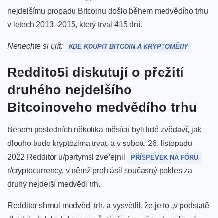
nejdelšímu propadu Bitcoinu došlo během medvědího trhu
v letech 2013–2015, který trval 415 dní.
Nenechte si ujít:
KDE KOUPIT BITCOIN A KRYPTOMĚNY
Reddito5i diskutují o přežití
druhého nejdelšího
Bitcoinoveho medvědího trhu
Během posledních několika měsíců byli lidé zvědaví, jak
dlouho bude kryptozima trvat, a v sobotu 26. listopadu
2022 Redditor u/partymsl zveřejnil
PŘÍSPĚVEK NA FÓRU
r/cryptocurrency, v němž prohlásil současný pokles za
druhý nejdelší medvědí trh.
Redditor shrnul medvědí trh, a vysvětlil, že je to „v podstatě