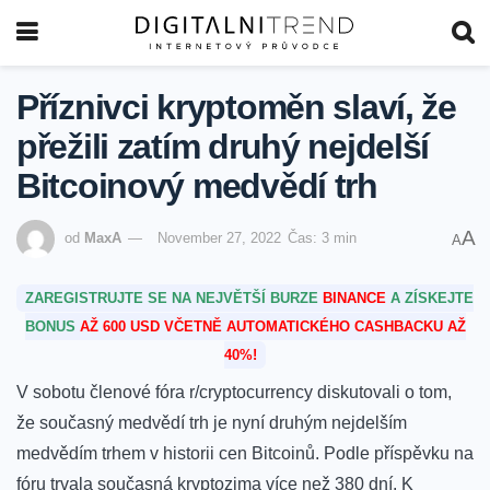
Příznivci kryptoměn slaví, že
přežili zatím druhý nejdelší
Bitcoinový medvědí trh
A
od
MaxA
November 27, 2022
Čas: 3 min
A
ZAREGISTRUJTE SE NA NEJVĚTŠÍ BURZE
BINANCE
A ZÍSKEJTE
BONUS
AŽ 600 USD VČETNĚ AUTOMATICKÉHO CASHBACKU AŽ
40%!
V sobotu členové fóra r/cryptocurrency diskutovali o tom,
že současný medvědí trh je nyní druhým nejdelším
medvědím trhem v historii cen Bitcoinů. Podle příspěvku na
fóru trvala současná kryptozima více než 380 dní. K