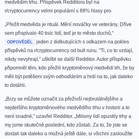
medvědím trhu. Příspěvek Redditora byl na
r/cryptocurrency velmi populární s 89% hlasy pro.
„Přežít medvěda je rituál. Mění nováčky ve veterány. Dříve
sem přispívalo 40 tisíc lidí, teď je to město duchů,“
jeden z didkutujících s odkazem na pokles
ODPOVĚDĚL
příspěvků na r/cryptocurrency od bull runu. “Ti, co to vzdají,
nikdy nevyhrají,” ušklíbl se další Redditor. Autor příspěvku
připomněl těm, kdo přežili kryptoměnový medvědí trh, že by
měli být potěšeni svým odhodláním a hrdí na to, jak daleko
to dotáhli.
„Brzy se můžete označit za přeživší nejbrutálnějšího a
nejdelšího kryptoměnového medvědího trhu v historii a to
není snadné,“ uzavřel Redditor. „Miliony lidí opustily trhy a
my jsme skutečně poslední, kdo zůstali. Za to, že jste se
dostali tak daleko a možná ještě dále, si všichni zasloužíte