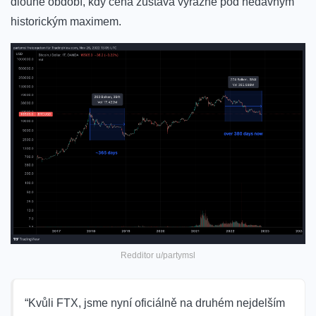
dlouhé období, kdy cena zůstává výrazně pod nedávným
historickým maximem.
Redditor u/partymsl
“Kvůli FTX, jsme nyní oficiálně na druhém nejdelším