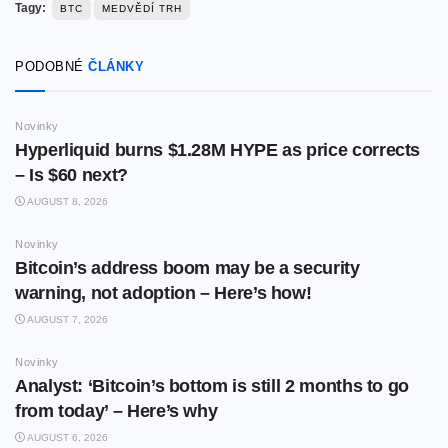
Tagy:
BTC
MEDVĚDÍ TRH
PODOBNÉ
ČLÁNKY
Novinky
Hyperliquid burns $1.28M HYPE as price corrects
– Is $60 next?
AUGUST 8, 2026
Novinky
Bitcoin’s address boom may be a security
warning, not adoption – Here’s how!
AUGUST 7, 2026
Novinky
Analyst: ‘Bitcoin’s bottom is still 2 months to go
from today’ – Here’s why
AUGUST 6, 2026