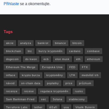
Přihlaste
se a okomentujte.
Tags
akcie
analyza
bankrot
binance
bitcoin
blockchain
btc
burzy kryptoměn
cardano
coinbase
dogecoin
do kwon
ecb
elon musk
eth
ethereum
Ethereum The Merge
Evropská Unie
FED
FTX
inflace
krypto burza
kryptoměny
LTH
medvědí trh
návod
on-chain data
poplatky
price
průzkum
recenze
recese
regulace kryptoměn
rusko
Sam Bankman-Fried
sec
Solana
stablecoiny
Terraform Labs
tether
těžaři
usa
Vitalik Buterin