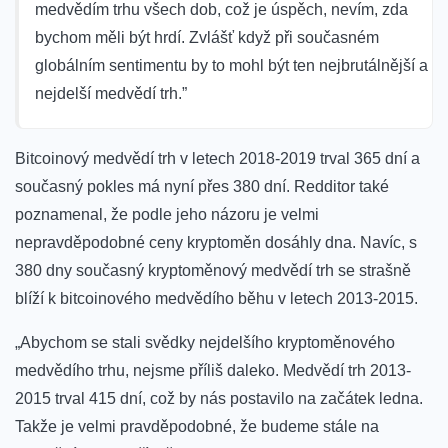
medvědím trhu všech dob, což je úspěch, nevím, zda
bychom měli být hrdí. Zvlášť když při současném
globálním sentimentu by to mohl být ten nejbrutálnější a
nejdelší medvědí trh.”
Bitcoinový medvědí trh v letech 2018-2019 trval 365 dní a
současný pokles má nyní přes 380 dní. Redditor také
poznamenal, že podle jeho názoru je velmi
nepravděpodobné ceny kryptoměn dosáhly dna. Navíc, s
380 dny současný kryptoměnový medvědí trh se strašně
blíží k bitcoinového medvědího běhu v letech 2013-2015.
„Abychom se stali svědky nejdelšího kryptoměnového
medvědího trhu, nejsme příliš daleko. Medvědí trh 2013-
2015 trval 415 dní, což by nás postavilo na začátek ledna.
Takže je velmi pravděpodobné, že budeme stále na