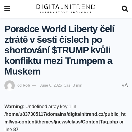
Poradce World Liberty čelí
ztrátě v šesti číslech po
shortování $TRUMP kvůli
konfliktu mezi Trumpem a
Muskem
A
od
Rob
June 6, 2025
Čas: 3 min
A
Warning
: Undefined array key 1 in
/home/u837305117/domains/digitalnitrend.cz/public_ht
ml/wp-content/themes/jnews/class/ContentTag.php
on
line
87