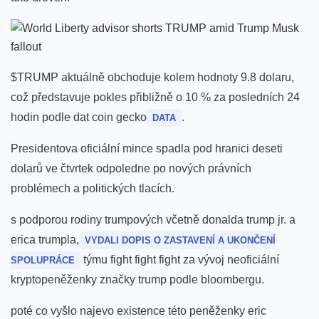
$TRUMP‌ aktuálně obchoduje kolem ⁤hodnoty 9.8 dolaru,
což představuje pokles přibližně o 10 %‌ za posledních 24
⁢hodin podle ‍dat coin gecko
.
DATA
Presidentova⁤ oficiální mince spadla pod hranici deseti
dolarů ve čtvrtek odpoledne ‍po nových právních
problémech a⁤ politických‍ tlacích.
s podporou rodiny ‌trumpových ⁢včetně donalda trump⁣ jr. a
erica trumpla,
VYDALI DOPIS O ZASTAVENÍ A UKONČENÍ
týmu fight fight fight ⁤za vývoj neoficiální
SPOLUPRÁCE
⁣kryptopeněženky značky trump podle​ bloombergu.
poté ⁤co vyšlo najevo existence této peněženky ⁤eric