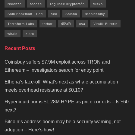
recenze
recese
regulace kryptoměn
rusko
Sam Bankman-Fried
sec
Solana
stablecoiny
Terraform Labs
tether
těžaři
usa
Vitalik Buterin
whale
zlato
Recent Posts
Coinsbuy suffers $7.9M exploit across TRON and
Ethereum – Investigators search for entry point
Ethena’s face-off: What’s next as whale accumulation
meets overhead resistance at $0.10?
Hyperliquid burns $1.28M HYPE as price corrects – Is $60
next?
Bitcoin’s address boom may be a security warning, not
adoption – Here’s how!