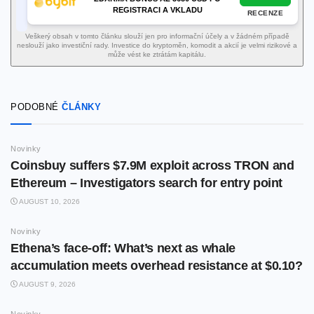
REGISTRACI A VKLADU
RECENZE
Veškerý obsah v tomto článku slouží jen pro informační účely a v žádném případě
neslouží jako investiční rady. Investice do kryptoměn, komodit a akcií je velmi rizikové a
může vést ke ztrátám kapitálu.
PODOBNÉ
ČLÁNKY
Novinky
Coinsbuy suffers $7.9M exploit across TRON and
Ethereum – Investigators search for entry point
AUGUST 10, 2026
Novinky
Ethena’s face-off: What’s next as whale
accumulation meets overhead resistance at $0.10?
AUGUST 9, 2026