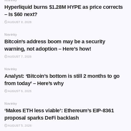
Novinky
Hyperliquid burns $1.28M HYPE as price corrects
– Is $60 next?
AUGUST 8, 2026
Novinky
Bitcoin’s address boom may be a security
warning, not adoption – Here’s how!
AUGUST 7, 2026
Novinky
Analyst: ‘Bitcoin’s bottom is still 2 months to go
from today’ – Here’s why
AUGUST 6, 2026
Novinky
‘Makes ETH less viable’: Ethereum’s EIP-8361
proposal sparks DeFi backlash
AUGUST 5, 2026