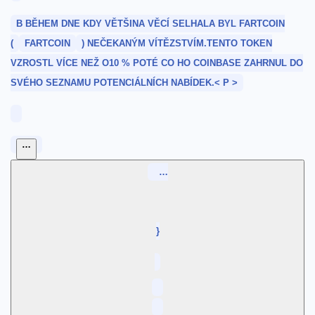
B‌ BĚHEM DNE KDY ⁢VĚTŠINA ‌VĚCÍ SELHALA BYL ⁢FARTCOIN
(
FARTCOIN
) NEČEKANÝM VÍTĚZSTVÍM.TENTO TOKEN
VZROSTL VÍCE NEŽ O10 ​% POTÉ CO HO COINBASE ZAHRNUL DO
SVÉHO SEZNAMU⁢ POTENCIÁLNÍCH NABÍDEK.< P >
…
⁣ ⁣ …
}