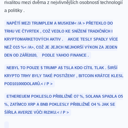
rivalitou mezi dvěma z ‍nejvlivnějších⁤ osobností technologií​
a politiky .
NAPĚTÍ MEZI TRUMPLEM A MUSKEM< /A > PŘETEKLO DO
TRHU VE ČTVRTEK , ⁤COŽ VEDLO KE SNÍŽENÍ TRADIČNÍCH‍ I‌
KRYPTOMARKETOVÝCH AKTIV .
AKCIE‌ TESLY SPADLY⁤ VÍCE
NEŽ⁢ O15 ‌%< /A>, COŽ JE JEJICH NEJHORŠÍ VÝKON ZA JEDEN
DEN OD ‌ZÁŘÍ2020,
PODLE YAHOO FINANCE .
NEBYL TO⁤ POUZE $‌ TRUMP ⁣A$ ⁤TSLA KDO CÍTIL TLAK .‍ ŠIRŠÍ
KRYPTO TRHY BYLY TAKÉ POSTIŽENY , BITCOIN KRÁTCE KLESL
POD101000DOLARŮ.< / P >
ETHEREUEM POKLESLO PŘIBLIŽNĚ O7 %, SOLANA ‌SPADLA⁣ O5
%, ZATÍMCO XRP A BNB ⁢POKLESLY PŘIBLIŽNĚ O4 % JAK SE ​
ŠÍŘILA AVERZE VŮČI RIZIKU.< / P >