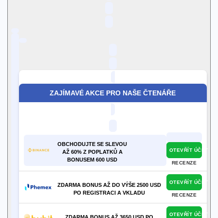
ZAJÍMAVÉ AKCE PRO NAŠE ČTENÁŘE
OBCHODUJTE SE SLEVOU
OTEVŘÍT ÚČET
AŽ 60% Z POPLATKŮ A
BONUSEM 600 USD
RECENZE
OTEVŘÍT ÚČET
ZDARMA BONUS AŽ DO VÝŠE 2500 USD
PO REGISTRACI A VKLADU
RECENZE
OTEVŘÍT ÚČET
ZDARMA BONUS AŽ 3650 USD PO