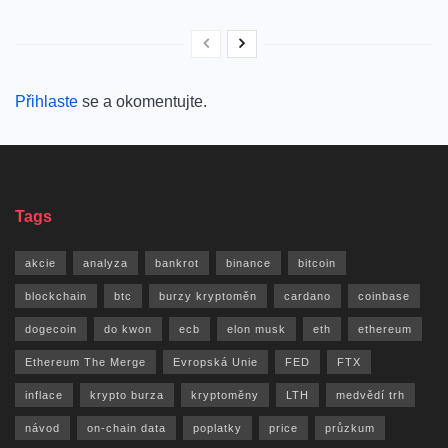
Přihlaste
se a okomentujte.
Tags
akcie
analyza
bankrot
binance
bitcoin
blockchain
btc
burzy kryptoměn
cardano
coinbase
dogecoin
do kwon
ecb
elon musk
eth
ethereum
Ethereum The Merge
Evropská Unie
FED
FTX
inflace
krypto burza
kryptoměny
LTH
medvědí trh
návod
on-chain data
poplatky
price
průzkum