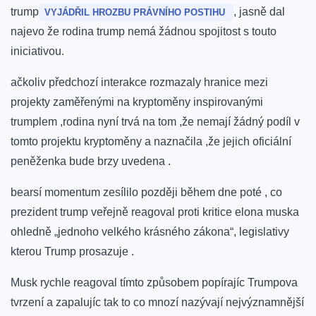
trump
,⁤ jasně dal
VYJÁDŘIL HROZBU PRÁVNÍHO‌ POSTIHU
najevo že rodina trump nemá žádnou spojitost s touto
iniciativou.
ačkoliv předchozí interakce rozmazaly hranice mezi
projekty‍ zaměřenými na kryptoměny inspirovanými
trumplem ,rodina⁣ nyní trvá na ⁣tom ‍,že⁤ nemají žádný podíl v
⁤tomto projektu kryptoměny a ⁣naznačila ,že jejich oficiální
peněženka bude brzy uvedena .‌
bearsí momentum zesílilo později během dne poté , co
⁤prezident trump veřejně‍ reagoval proti kritice elona muska
ohledně⁣ „jednoho velkého krásného ⁣zákona“,⁤ legislativy
kterou Trump prosazuje ‌.
Musk rychle reagoval tímto způsobem popírajíc ‍Trumpova
tvrzení a zapalujíc tak to co mnozí ‍nazývají nejvýznamnější