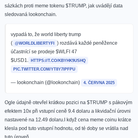
⁣sázkách proti meme ⁣tokenu $TRUMP, jak ⁣uvádějí data
sledovaná lookonchain.
vypadá to, ⁤že world liberty⁢ trump
(
) ​rozdává každé peněžence
@WORLDLIBERTYFI
‍účastnící se ‌prodeje $WLFI​ 47
$USD1.
HTTPS://T.CO/KBYHK9USHQ
PIC.TWITTER.COM/YT8Y7IPFPU
— lookonchain (@lookonchain)
4. ČERVNA 2025
Ogle ‍údajně otevřel krátkou pozici na $TRUMP‌ s pákovým
efektem 10x při⁢ vstupní ceně 9.4 dolaru a likvidační úrovni
nastavené na 12.49 dolaru.I když cena ‍meme coinu krátce
klesla pod tuto ⁤vstupní hodnotu, od té​ doby se vrátila ‍nad
tuto úroveň.