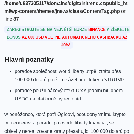
/home/u837305117/domains/digitalnitrend.cz/public_ht
ml/wp-content/themes/jnews/class/ContentTag.php
on
line
87
ZAREGISTRUJTE SE NA NEJVĚTŠÍ BURZE
BINANCE
A ZÍSKEJTE
BONUS
AŽ 600 USD VČETNĚ AUTOMATICKÉHO CASHBACKU AŽ
40%!
Hlavní poznatky
poradce společnosti world ​liberty utrpěl ztrátu ‍přes
100 000⁤ dolarů poté, co sázel proti tokenu $TRUMP.
poradce použil ⁤pákový efekt 10x ‌s jedním milionem
USDC⁢ na‌ platformě hyperliquid.
w peněžence, která patří Ogleovi, pseudonymnímu krypto
influencerovi⁢ a poradci pro ⁤world liberty financial,‍ se
objevily nerealizované ztráty‌ přesahující 100⁣ 000 dolarů po