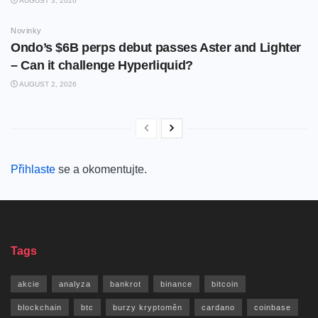
AUGUST 3, 2026
Novinky
Ondo’s $6B perps debut passes Aster and Lighter
– Can it challenge Hyperliquid?
AUGUST 2, 2026
Přihlaste
se a okomentujte.
Tags
akcie
analyza
bankrot
binance
bitcoin
blockchain
btc
burzy kryptoměn
cardano
coinbase