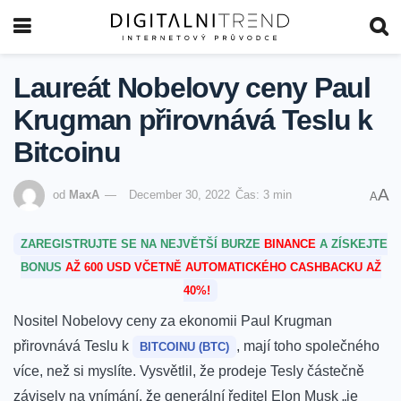
Laureát Nobelovy ceny Paul
Krugman přirovnává Teslu k
Bitcoinu
A
od
MaxA
December 30, 2022
Čas: 3 min
A
ZAREGISTRUJTE SE NA NEJVĚTŠÍ BURZE
BINANCE
A ZÍSKEJTE
BONUS
AŽ 600 USD VČETNĚ AUTOMATICKÉHO CASHBACKU AŽ
40%!
Nositel Nobelovy ceny za ekonomii Paul Krugman
přirovnává Teslu k
, mají toho společného
BITCOINU (BTC)
více, než si myslíte. Vysvětlil, že prodeje Tesly částečně
závisely na vnímání, že generální ředitel Elon Musk „je