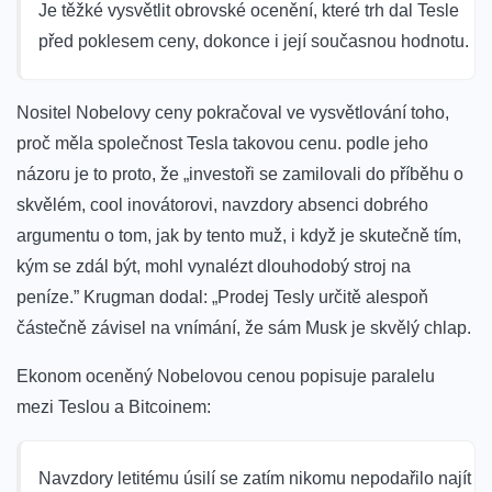
Je těžké vysvětlit obrovské ocenění, které trh dal Tesle
před poklesem ceny, dokonce i její současnou hodnotu.
Nositel Nobelovy ceny pokračoval ve vysvětlování toho,
proč měla společnost Tesla takovou cenu. podle jeho
názoru je to proto, že „investoři se zamilovali do příběhu o
skvělém, cool inovátorovi, navzdory absenci dobrého
argumentu o tom, jak by tento muž, i když je skutečně tím,
kým se zdál být, mohl vynalézt dlouhodobý stroj na
peníze.” Krugman dodal: „Prodej Tesly určitě alespoň
částečně závisel na vnímání, že sám Musk je skvělý chlap.
Ekonom oceněný Nobelovou cenou popisuje paralelu
mezi Teslou a Bitcoinem:
Navzdory letitému úsilí se zatím nikomu nepodařilo najít