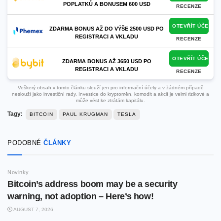
POPLATKŮ A BONUSEM 600 USD
RECENZE
OTEVŘÍT ÚČET
ZDARMA BONUS AŽ DO VÝŠE 2500 USD PO
REGISTRACI A VKLADU
RECENZE
OTEVŘÍT ÚČET
ZDARMA BONUS AŽ 3650 USD PO
REGISTRACI A VKLADU
RECENZE
Veškerý obsah v tomto článku slouží jen pro informační účely a v žádném případě
neslouží jako investiční rady. Investice do kryptoměn, komodit a akcií je velmi rizikové a
může vést ke ztrátám kapitálu.
Tagy:
BITCOIN
PAUL KRUGMAN
TESLA
PODOBNÉ
ČLÁNKY
Novinky
Bitcoin’s address boom may be a security
warning, not adoption – Here’s how!
AUGUST 7, 2026