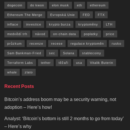
dogecoin
do kwon
elon musk
eth
ethereum
Ethereum The Merge
Evropská Unie
FED
FTX
inflace
investice
krypto burza
kryptoměny
LTH
medvědí trh
návod
on-chain data
poplatky
price
průzkum
recenze
recese
regulace kryptoměn
rusko
Sam Bankman-Fried
sec
Solana
stablecoiny
Terraform Labs
tether
těžaři
usa
Vitalik Buterin
whale
zlato
Recent Posts
Bitcoin’s address boom may be a security warning, not
adoption – Here’s how!
Analyst: ‘Bitcoin’s bottom is still 2 months to go from today’
– Here’s why