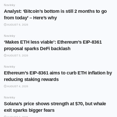
Novinky
Analyst: ‘Bitcoin’s bottom is still 2 months to go
from today’ – Here’s why
AUGUST 6, 2026
Novinky
‘Makes ETH less viable’: Ethereum’s EIP-8361
proposal sparks DeFi backlash
AUGUST 5, 2026
Novinky
Ethereum’s EIP-8361 aims to curb ETH inflation by
reducing staking rewards
AUGUST 4, 2026
Novinky
Solana’s price shows strength at $70, but whale
exit sparks bigger fears