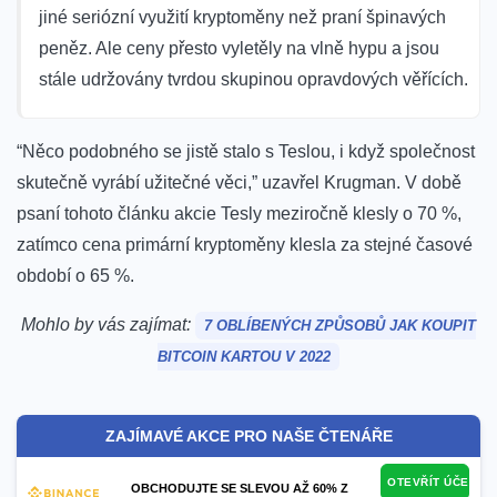
jiné seriózní využití kryptoměny než praní špinavých
peněz. Ale ceny přesto vyletěly na vlně hypu a jsou
stále udržovány tvrdou skupinou opravdových věřících.
“Něco podobného se jistě stalo s Teslou, i když společnost
skutečně vyrábí užitečné věci,” uzavřel Krugman.
V době
psaní tohoto článku akcie Tesly meziročně klesly o 70 %,
zatímco cena primární kryptoměny klesla za stejné časové
období o 65 %.
Mohlo by vás zajímat:
7 OBLÍBENÝCH ZPŮSOBŮ JAK KOUPIT
BITCOIN KARTOU V 2022
ZAJÍMAVÉ AKCE PRO NAŠE ČTENÁŘE
OTEVŘÍT ÚČET
OBCHODUJTE SE SLEVOU AŽ 60% Z