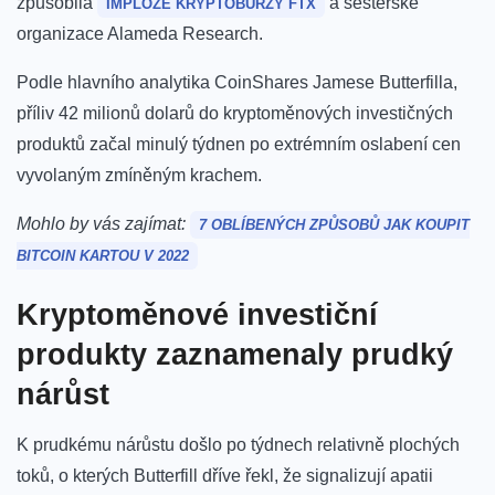
způsobila
a sesterské
IMPLOZE KRYPTOBURZY FTX
organizace Alameda Research.
Podle hlavního analytika CoinShares Jamese Butterfilla,
příliv 42 milionů dolarů do kryptoměnových investičných
produktů začal minulý týdnen po extrémním oslabení cen
vyvolaným zmíněným krachem.
Mohlo by vás zajímat:
7 OBLÍBENÝCH ZPŮSOBŮ JAK KOUPIT
BITCOIN KARTOU V 2022
Kryptoměnové investiční
produkty zaznamenaly prudký
nárůst
K prudkému nárůstu došlo po týdnech relativně plochých
toků, o kterých Butterfill dříve řekl, že signalizují apatii