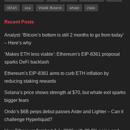
těžaři
usa
Vitalik Buterin
whale
zlato
Recent Posts
Analyst: ‘Bitcoin’s bottom is still 2 months to go from today’
– Here’s why
‘Makes ETH less viable’: Ethereum’s EIP-8361 proposal
sparks DeFi backlash
Ethereum’s EIP-8361 aims to curb ETH inflation by
reducing staking rewards
Solana’s price shows strength at $70, but whale exit sparks
bigger fears
Ondo’s $6B perps debut passes Aster and Lighter – Can it
challenge Hyperliquid?