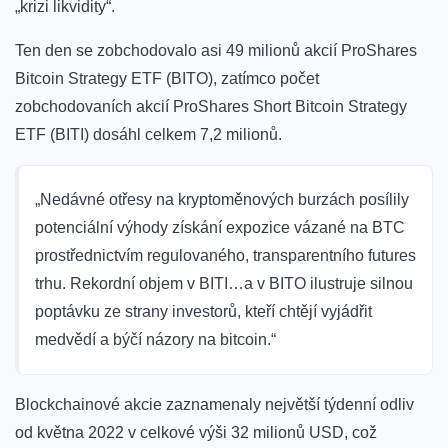
„krizi likvidity“.
Ten den se zobchodovalo asi 49 milionů akcií ProShares
Bitcoin Strategy ETF (BITO), zatímco počet
zobchodovaních akcií ProShares Short Bitcoin Strategy
ETF (BITI) dosáhl celkem 7,2 milionů.
„Nedávné otřesy na kryptoměnových burzách posílily
potenciální výhody získání expozice vázané na BTC
prostřednictvím regulovaného, ​​transparentního futures
trhu. Rekordní objem v BITI…a v BITO ilustruje silnou
poptávku ze strany investorů, kteří chtějí vyjádřit
medvědí a býčí názory na bitcoin.“
Blockchainové akcie zaznamenaly největší týdenní odliv
od května 2022 v celkové výši 32 milionů USD, což