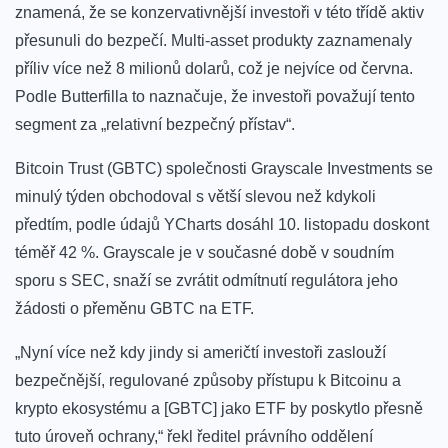
znamená, že se konzervativnější investoři v této třídě aktiv
přesunuli do bezpečí. Multi-asset produkty zaznamenaly
příliv více než 8 milionů dolarů, což je nejvíce od června.
Podle Butterfilla to naznačuje, že investoři považují tento
segment za „relativní bezpečný přístav“.
Bitcoin Trust (GBTC) společnosti Grayscale Investments se
minulý týden obchodoval s větší slevou než kdykoli
předtím, podle údajů YCharts dosáhl 10. listopadu doskont
téměř 42 %. Grayscale je v současné době v soudním
sporu s SEC, snaží se zvrátit odmítnutí regulátora jeho
žádosti o přeměnu GBTC na ETF.
„Nyní více než kdy jindy si američtí investoři zaslouží
bezpečnější, regulované způsoby přístupu k Bitcoinu a
krypto ekosystému a [GBTC] jako ETF by poskytlo přesně
tuto úroveň ochrany,“ řekl ředitel právního oddělení