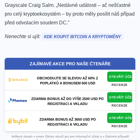
Grayscale Craig Salm.
„Nedávné události – ač nešťastné
pro celý kryptoekosystém – by proto měly posílit náš případ
před odvolacím soudem DC.”
Nenechte si ujít:
KDE KOUPIT BITCOIN A KRYPTOMĚNY
ZAJÍMAVÉ AKCE PRO NAŠE ČTENÁŘE
OTEVŘÍT ÚČET
OBCHODUJTE SE SLEVOU AŽ 60% Z
POPLATKŮ A BONUSEM 600 USD
RECENZE
OTEVŘÍT ÚČET
ZDARMA BONUS AŽ DO VÝŠE 2500 USD PO
REGISTRACI A VKLADU
RECENZE
OTEVŘÍT ÚČET
ZDARMA BONUS AŽ 3650 USD PO
REGISTRACI A VKLADU
RECENZE
Veškerý obsah v tomto článku slouží jen pro informační účely a v žádném případě