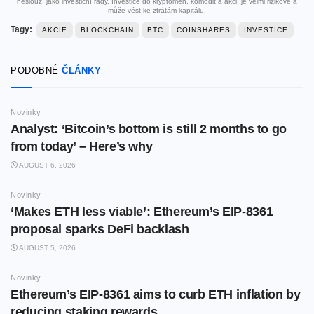
neslouží jako investiční rady. Investice do kryptoměn, komodit a akcií je velmi rizikové a
může vést ke ztrátám kapitálu.
Tagy:
AKCIE
BLOCKCHAIN
BTC
COINSHARES
INVESTICE
PODOBNÉ
ČLÁNKY
Novinky
Analyst: ‘Bitcoin’s bottom is still 2 months to go
from today’ – Here’s why
AUGUST 6, 2026
Novinky
‘Makes ETH less viable’: Ethereum’s EIP-8361
proposal sparks DeFi backlash
AUGUST 5, 2026
Novinky
Ethereum’s EIP-8361 aims to curb ETH inflation by
reducing staking rewards