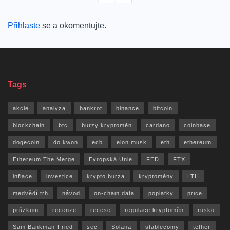
Přihlaste
se a okomentujte.
Tags
akcie
analyza
bankrot
binance
bitcoin
blockchain
btc
burzy kryptoměn
cardano
coinbase
dogecoin
do kwon
ecb
elon musk
eth
ethereum
Ethereum The Merge
Evropská Unie
FED
FTX
inflace
investice
krypto burza
kryptoměny
LTH
medvědí trh
návod
on-chain data
poplatky
price
průzkum
recenze
recese
regulace kryptoměn
rusko
Sam Bankman-Fried
sec
Solana
stablecoiny
tether