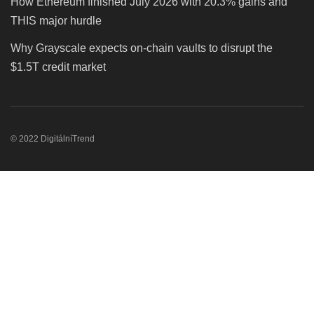
How Ethereum finished July 2026 with 20.3% gains and
THIS major hurdle
Why Grayscale expects on-chain vaults to disrupt the
$1.5T credit market
© 2022 DigitálníTrend