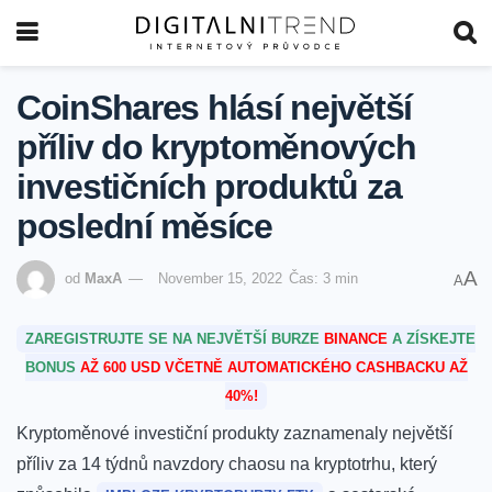
CoinShares hlásí největší
příliv do kryptoměnových
investičních produktů za
poslední měsíce
A
od
MaxA
November 15, 2022
Čas: 3 min
A
ZAREGISTRUJTE SE NA NEJVĚTŠÍ BURZE
BINANCE
A ZÍSKEJTE
BONUS
AŽ 600 USD VČETNĚ AUTOMATICKÉHO CASHBACKU AŽ
40%!
Kryptoměnové investiční produkty zaznamenaly největší
příliv za 14 týdnů navzdory chaosu na kryptotrhu, který