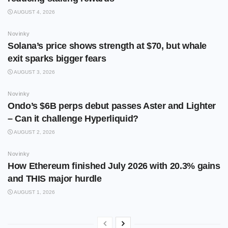
AUGUST 4, 2026
Novinky
Solana’s price shows strength at $70, but whale
exit sparks bigger fears
AUGUST 3, 2026
Novinky
Ondo’s $6B perps debut passes Aster and Lighter
– Can it challenge Hyperliquid?
AUGUST 2, 2026
Novinky
How Ethereum finished July 2026 with 20.3% gains
and THIS major hurdle
AUGUST 1, 2026