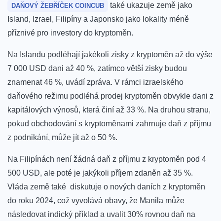
také ukazuje země jako
DAŇOVÝ ŽEBŘÍČEK COINCUB
Island, Izrael, Filipíny a Japonsko jako lokality méně
příznivé pro investory do kryptoměn.
Na Islandu podléhají jakékoli zisky z kryptoměn až do výše
7 000 USD dani až 40 %, zatímco větší zisky budou
znamenat 46 %, uvádí zpráva. V rámci izraelského
daňového režimu podléhá prodej kryptoměn obvykle dani z
kapitálových výnosů, která činí až 33 %. Na druhou stranu,
pokud obchodování s kryptoměnami zahrnuje daň z příjmu
z podnikání, může jít až o 50 %.
Na Filipínách není žádná daň z příjmu z kryptoměn pod 4
500 USD, ale poté je jakýkoli příjem zdaněn až 35 %.
Vláda země také diskutuje o nových daních z kryptoměn
do roku 2024, což vyvolává obavy, že Manila může
následovat indický příklad a uvalit 30% rovnou daň na