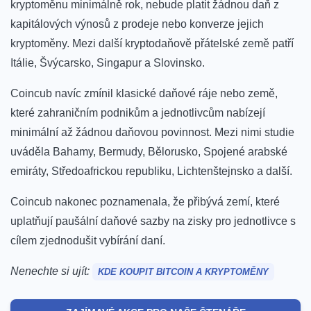
kryptoměnu minimálně rok, nebude platit žádnou daň z
kapitálových výnosů z prodeje nebo konverze jejich
kryptoměny. Mezi další kryptodaňově přátelské země patří
Itálie, Švýcarsko, Singapur a Slovinsko.
Coincub navíc zmínil klasické daňové ráje nebo země,
které zahraničním podnikům a jednotlivcům nabízejí
minimální až žádnou daňovou povinnost. Mezi nimi studie
uváděla Bahamy, Bermudy, Bělorusko, Spojené arabské
emiráty, Středoafrickou republiku, Lichtenštejnsko a další.
Coincub nakonec
poznamenala, že přibývá zemí, které
uplatňují paušální daňové sazby na zisky pro jednotlivce s
cílem zjednodušit vybírání daní.
Nenechte si ujít:
KDE KOUPIT BITCOIN A KRYPTOMĚNY