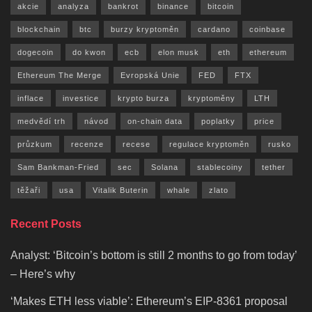
akcie
analyza
bankrot
binance
bitcoin
blockchain
btc
burzy kryptoměn
cardano
coinbase
dogecoin
do kwon
ecb
elon musk
eth
ethereum
Ethereum The Merge
Evropská Unie
FED
FTX
inflace
investice
krypto burza
kryptoměny
LTH
medvědí trh
návod
on-chain data
poplatky
price
průzkum
recenze
recese
regulace kryptoměn
rusko
Sam Bankman-Fried
sec
Solana
stablecoiny
tether
těžaři
usa
Vitalik Buterin
whale
zlato
Recent Posts
Analyst: ‘Bitcoin’s bottom is still 2 months to go from today’
– Here’s why
‘Makes ETH less viable’: Ethereum’s EIP-8361 proposal