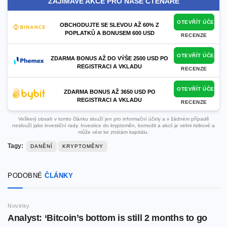
ZAJÍMAVÉ AKCE PRO NAŠE ČTENÁŘE
OTEVŘÍT ÚČET
OBCHODUJTE SE SLEVOU AŽ 60% Z
POPLATKŮ A BONUSEM 600 USD
RECENZE
OTEVŘÍT ÚČET
ZDARMA BONUS AŽ DO VÝŠE 2500 USD PO
REGISTRACI A VKLADU
RECENZE
OTEVŘÍT ÚČET
ZDARMA BONUS AŽ 3650 USD PO
REGISTRACI A VKLADU
RECENZE
Veškerý obsah v tomto článku slouží jen pro informační účely a v žádném případě
neslouží jako investiční rady. Investice do kryptoměn, komodit a akcií je velmi rizikové a
může vést ke ztrátám kapitálu.
Tagy:
DANĚNÍ
KRYPTOMĚNY
PODOBNÉ
ČLÁNKY
Novinky
Analyst: ‘Bitcoin’s bottom is still 2 months to go