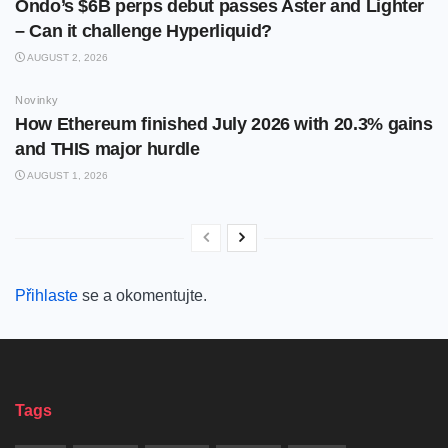
Ondo’s $6B perps debut passes Aster and Lighter
– Can it challenge Hyperliquid?
AUGUST 2, 2026
Novinky
How Ethereum finished July 2026 with 20.3% gains
and THIS major hurdle
AUGUST 1, 2026
Přihlaste
se a okomentujte.
Tags