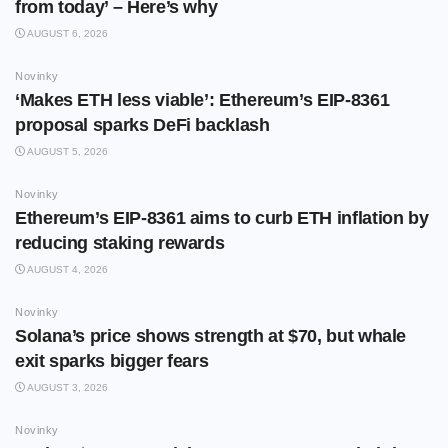
from today’ – Here’s why
AUGUST 6, 2026
Novinky
‘Makes ETH less viable’: Ethereum’s EIP-8361
proposal sparks DeFi backlash
AUGUST 5, 2026
Novinky
Ethereum’s EIP-8361 aims to curb ETH inflation by
reducing staking rewards
AUGUST 4, 2026
Novinky
Solana’s price shows strength at $70, but whale
exit sparks bigger fears
AUGUST 3, 2026
Novinky