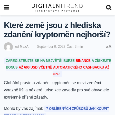
Které země jsou z hlediska
zdanění kryptoměn nejhorší?
A
od
MaxA
September 9, 2022
Čas: 3 min
A
ZAREGISTRUJTE SE NA NEJVĚTŠÍ BURZE
BINANCE
A ZÍSKEJTE
BONUS
AŽ 600 USD VČETNĚ AUTOMATICKÉHO CASHBACKU AŽ
40%!
Globální pravidla zdanění kryptoměn se mezi zeměmi
výrazně liší a některé jurisdikce zavedly pro své obyvatele
extrémně přísné zásady.
Mohlo by vás zajímat:
7 OBLÍBENÝCH ZPŮSOBŮ JAK KOUPIT