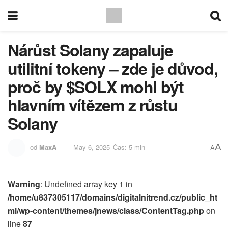
Nárůst Solany zapaluje
utilitní tokeny – zde je důvod,
proč by $SOLX mohl být
hlavním vítězem z růstu
Solany
A
od
MaxA
May 6, 2025
Čas: 5 min
A
Warning
: Undefined array key 1 in
/home/u837305117/domains/digitalnitrend.cz/public_ht
ml/wp-content/themes/jnews/class/ContentTag.php
on
line
87