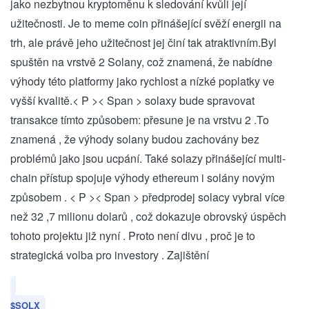
jako nezbytnou kryptoměnu k sledování kvůli její
užitečnosti. Je to meme​ coin přinášející svěží energii na
trh, ale právě jeho ‌užitečnost jej ⁣činí tak atraktivním.Byl
⁤spuštěn na vrstvě 2 Solany, což znamená, ⁢že nabídne
výhody této platformy jako rychlost⁢ a⁣ nízké poplatky ve
vyšší kvalitě.
< P >< Span > solaxy bude spravovat⁢
transakce tímto způsobem: přesune je na​ vrstvu 2 .To
znamená , že výhody solany⁢ budou zachovány bez
problémů jako jsou ucpání. ⁢Také solazy přinášející ⁣multi-
chain přístup spojuje ​výhody ethereum i solány novým
způsobem⁣ .
< P >< Span > předprodej solacy vybral více​
než 32​ ,7 milionu dolarů⁤ , což dokazuje obrovský úspěch
⁤tohoto projektu již nyní⁢ . Proto není divu​ , ‍proč je to
strategická volba pro investory . Zajištění‌
$SOLX