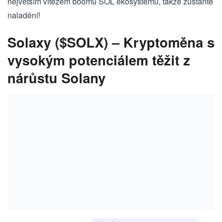
největším vítězem boomu SOL ekosystému, ⁤takže zůstaňte
naladění!
Solaxy ($SOLX) ​– Kryptoměna‌ s
vysokým potenciálem těžit z
nárůstu Solany