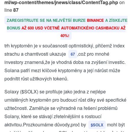
ml/wp-content/themes/jnews/class/ContentTag.php
on
line
87
ZAREGISTRUJTE SE NA NEJVĚTŠÍ BURZE
BINANCE
A ZÍSKEJTE
BONUS
AŽ 600 USD VČETNĚ AUTOMATICKÉHO CASHBACKU AŽ
40%!
trh kryptoměn je ‌v současnosti optimistický, přičemž index
strachu a chamtivosti ukazuje ⁤
,což pro mnohé
67
investory znamená,že je vhodná doba na zvýšení investic.
Solana patří mezi klíčové kryptoměny a její nárůst může
podnítit růst užitkových tokenů.
Solaxy ($SOLX) se profiluje ​jako jedna z nejlépe
umístěných kryptoměn pro ‍budoucí růst díky ‌své specifické
užitečnosti.‍ Zaměřuje se výhradně na řešení problémů
Solany, které se stávají zřetelnějšími s ⁢rostoucí⁢
aktivitou.Prozkoumáme důvody,proč by ‍
mohl být
$SOLX