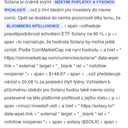
Solana ⁣je známá svými
NÍZKÝMI POPLATKY A VYSOKOU
,
což ji činí ideální pro investory do meme
RYCHLOSTÍ
coinů. Opět se dostává‌ do centra pozornosti díky tomu, že
, < span >odhaduje
BLOOMBERG INTELLIGENCE
pravděpodobnost schválení ‌ETF Solany na 90 %.
< p ><
span >to naznačuje, že hodnota Solany ⁢by mohla ještě​
vzrůst. Podle CoinMarketCap má⁢ nyní hodnotu
< a href = "
https://coinmarketcap.com/currencies/solana/" data-wpel-
link = " external " target = "_ blank " rel = " nofollow
noopener "> < span > $148.67
< span > ⁣ , což představuje
nárůst o 20,08 % za poslední čtyři týdny. Vzhledem k
příznivému ‍období pro Solanu budou také meme ⁣coiny⁢
postavené na této platformě profitovat z jejího růstu.
< p ><
span >mnozí investoři vidí
< a href = " https://solaxy.io/"
data-wpel-link = " external " target = "_ blank " rel = "
nofollow noopener "> < span > solaxy ($SOLX)
< span >