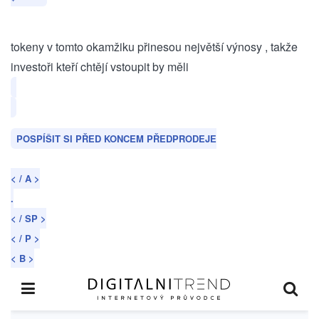
tokeny v tomto⁣ okamžiku přinesou největší výnosy ,⁤ takže ​
investoři kteří chtějí vstoupit by⁣ měli
POSPÍŠIT SI PŘED KONCEM ‍PŘEDPRODEJE
< / A >
.
< / SP >
< / P >
< B >