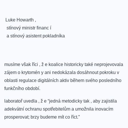
⁣ Luke​ Howarth ⁣,
‍ ⁢ stínový ministr financ í
⁣ ‍ a stínový⁤ asistent pokladníka⁣
musíme však ‌říci , ž e koalice historicky také neprojevovala⁣
zájem o krytomén y ani nedokázala dosáhnout pokroku v
oblasti regulace⁤ digitálních aktiv během svého⁣ posledního
funkčního‍ období.
laboratoř uvedla , ž e “jedná metodicky tak , aby zajistila
adekvátní ochranu spotřebitelům a umožnila inovacím
⁢prosperovat; brzy‍ budeme mít co říct.”