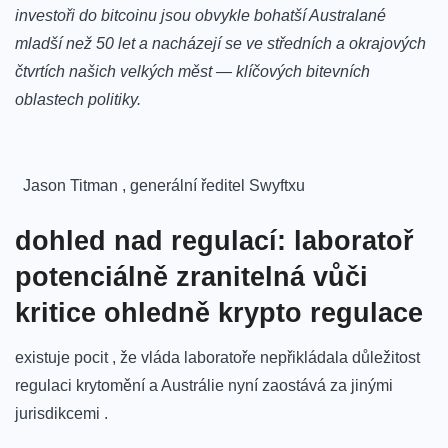
investoři⁢ do‍ bitcoinu jsou obvykle bohatší Australané
mladší ​než 50 let a nacházejí se ve středních a okrajových
čtvrtích‍ našich velkých měst — klíčových bitevních
oblastech politiky.
⁢ ⁤ Jason Titman , generální ředitel Swyftxu
dohled nad regulací: laboratoř
‍potenciálně zranitelná vůči⁣
kritice ohledně krypto⁤ regulace‌
existuje pocit‍ , že vláda laboratoře nepřikládala​ důležitost
regulaci krytomění a Austrálie nyní zaostává za jinými
jurisdikcemi .