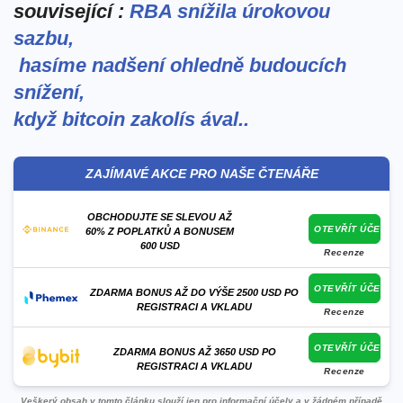
související :
RBA snížila úrokovou
sazbu,
⁤ hasíme nadšení ohledně budoucích
snížení,
když bitcoin zakolís ával.
.
ZAJÍMAVÉ AKCE PRO NAŠE ČTENÁŘE
OBCHODUJTE SE SLEVOU AŽ
OTEVŘÍT ÚČET
60% Z POPLATKŮ A BONUSEM
600 USD
Recenze
OTEVŘÍT ÚČET
ZDARMA BONUS AŽ DO VÝŠE 2500 USD PO
REGISTRACI A VKLADU
Recenze
OTEVŘÍT ÚČET
ZDARMA BONUS AŽ 3650 USD PO
REGISTRACI A VKLADU
Recenze
Veškerý obsah v tomto článku slouží jen pro informační účely a v žádném případě