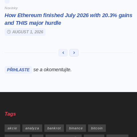
Novinky
How Ethereum finished July 2026 with 20.3% gains
and THIS major hurdle
AUGUST 1, 2026
se a okomentujte.
PŘIHLASTE
Tags
akcie
analyza
bankrot
binance
bitcoin