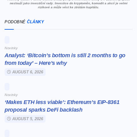
neslouží jako investiční rady. Investice do kryptoměn, komodit a akcií je velmi
rizikové a může vést ke ztrátám kapitálu.
PODOBNÉ
ČLÁNKY
Novinky
Analyst: ‘Bitcoin’s bottom is still 2 months to go
from today’ – Here’s why
AUGUST 6, 2026
Novinky
‘Makes ETH less viable’: Ethereum’s EIP-8361
proposal sparks DeFi backlash
AUGUST 5, 2026