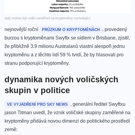
tady‍ mohou být⁣ voliči zaměření na kryptoměny rozhodující.
nejnovější roční⁢
, provedený
PRŮZKUM O KRYPTOMĚNÁCH
burzou s kryptoměnami Swyftx se sídlem v Brisbane, zjistil,
že přibližně 3.9 milionu Australanů vlastní alespoň ​jednu
kryptoměnu a z těchto lidí 59 %‍ tvrdí, že⁢ by hlasovali ⁣pro
stranu podporující kryptoměny.
dynamika nových voličských⁤
skupin v politice
, generální ředitel Swyftxu
VE VYJÁDŘENÍ PRO SKY NEWS
jason⁣ Titman uvedl, že vznik ​voličské skupiny zaměřené ‍na‍
kryptoměny přidává novou dimenzi do politického prostředí
země: