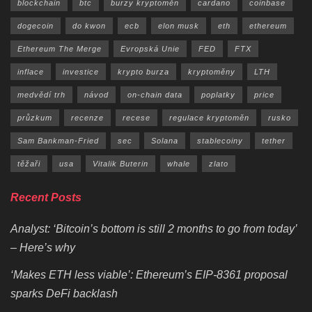
blockchain
btc
burzy kryptoměn
cardano
coinbase
dogecoin
do kwon
ecb
elon musk
eth
ethereum
Ethereum The Merge
Evropská Unie
FED
FTX
inflace
investice
krypto burza
kryptoměny
LTH
medvědí trh
návod
on-chain data
poplatky
price
průzkum
recenze
recese
regulace kryptoměn
rusko
Sam Bankman-Fried
sec
Solana
stablecoiny
tether
těžaři
usa
Vitalik Buterin
whale
zlato
Recent Posts
Analyst: ‘Bitcoin’s bottom is still 2 months to go from today’
– Here’s why
‘Makes ETH less viable’: Ethereum’s EIP-8361 proposal
sparks DeFi backlash