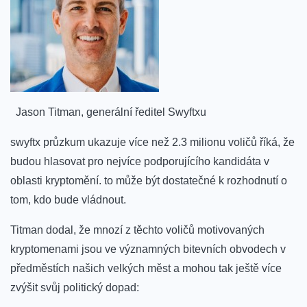
‌ ⁤ Jason Titman, generální ředitel Swyftxu
swyftx průzkum ukazuje více ⁣než 2.3 milionu voličů říká, že
budou hlasovat pro nejvíce podporujícího kandidáta‌ v
oblasti ‌kryptomění. ​to může být dostatečné‌ k rozhodnutí o
tom, kdo bude vládnout.
Titman dodal, že mnozí z těchto voličů ⁢motivovaných
kryptomenami jsou ve významných bitevních obvodech v
předměstích ​našich velkých měst a mohou tak ještě více
zvýšit svůj politický dopad: