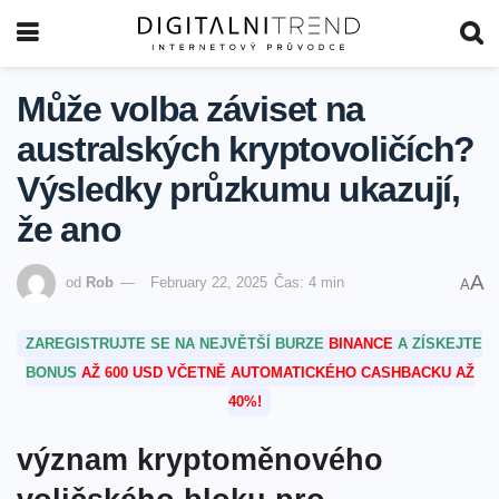
Může volba záviset na
australských kryptovoličích?
Výsledky průzkumu ukazují,
že ano
A
od
Rob
February 22, 2025
Čas: 4 min
A
ZAREGISTRUJTE SE NA NEJVĚTŠÍ BURZE
BINANCE
A ZÍSKEJTE
BONUS
AŽ 600 USD VČETNĚ AUTOMATICKÉHO CASHBACKU AŽ
40%!
význam⁢ kryptoměnového