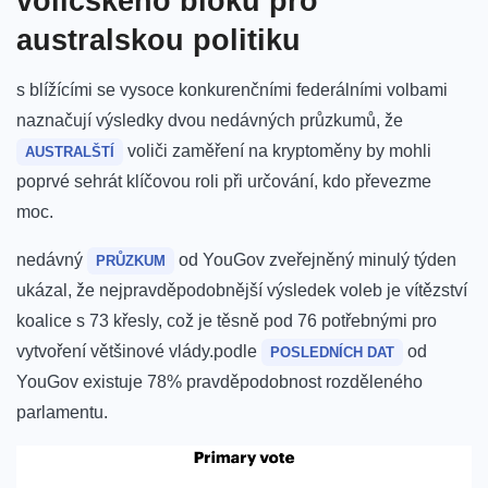
voličského bloku pro
australskou politiku
s blížícími se vysoce konkurenčními federálními volbami
naznačují výsledky dvou nedávných​ průzkumů, že
voliči zaměření na kryptoměny by mohli
AUSTRALŠTÍ
⁢poprvé ‌sehrát klíčovou roli ‍při určování,​ kdo převezme
moc.
nedávný
od ‌YouGov zveřejněný minulý týden
PRŮZKUM
ukázal, že nejpravděpodobnější výsledek voleb je vítězství
koalice s 73 křesly, což je těsně⁣ pod 76 potřebnými pro
vytvoření většinové vlády.podle
od
POSLEDNÍCH DAT
YouGov existuje 78%​ pravděpodobnost rozděleného
parlamentu.