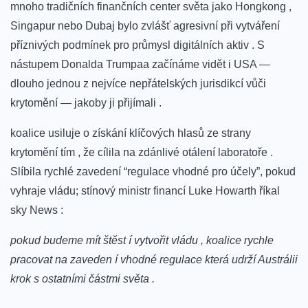
mnoho tradičních finančních center světa jako Hongkong ,
Singapur ⁢nebo Dubaj bylo zvlášť agresivní‌ při‌ vytváření
příznivých podmínek pro průmysl digitálních aktiv . S
‌nástupem Donalda Trumpaa začínáme vidět i ‌USA —
dlouho jednou ⁤z nejvíce nepřátelských jurisdikcí vůči
krytomění⁣ — jakoby ji přijímali . ‌
koalice‌ usiluje o⁢ získání klíčových hlasů ze strany
krytomění tím , že⁢ cílila na zdánlivé otálení laboratoře .
Slíbila rychlé‍ zavedení ⁢“regulace vhodné pro účely”, pokud
vyhraje vládu; stínový ministr financí ⁢Luke Howarth říkal
sky News :
pokud budeme mít štěst í vytvořit vládu ,‌ koalice‌ rychle
pracovat na zaveden í vhodné regulace která⁤ udrží ‍Austrálii
krok s⁢ ostatními částmi světa .‌