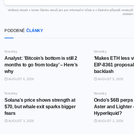
Veškerý obsah v tomto článku slouží jen pro informační účely a v žádném případě neslouží ja
ztrátám 
PODOBNÉ
ČLÁNKY
Novinky
Novinky
Analyst: ‘Bitcoin’s bottom is still 2
‘Makes ETH less v
months to go from today’ – Here’s
EIP-8361 proposal
why
backlash
AUGUST 6, 2026
AUGUST 5, 2026
Novinky
Novinky
Solana’s price shows strength at
Ondo’s $6B perps
$70, but whale exit sparks bigger
Aster and Lighter 
fears
Hyperliquid?
AUGUST 3, 2026
AUGUST 2, 2026