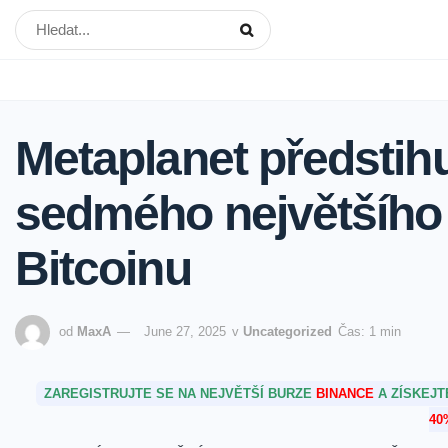
Metaplanet předstihu
sedmého největšího 
Bitcoinu
od
MaxA
June 27, 2025
v
Uncategorized
Čas: 1 min
ZAREGISTRUJTE SE NA NEJVĚTŠÍ BURZE
BINANCE
A ZÍSKEJ
40