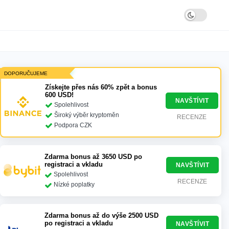
DOPORUČUJEME
Získejte přes nás 60% zpět a bonus
600 USD!
NAVŠTÍVIT
Spolehlivost
Široký výběr kryptoměn
RECENZE
Podpora CZK
Zdarma bonus až 3650 USD po
registraci a vkladu
NAVŠTÍVIT
Spolehlivost
RECENZE
Nízké poplatky
Zdarma bonus až do výše 2500 USD
po registraci a vkladu
NAVŠTÍVIT