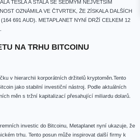
ALA TESLA A STALA SE SEDMÝM NEJVĚTŠÍM
OST OZNÁMILA VE ⁤ČTVRTEK,‍ ŽE ZÍSKALA DALŠÍCH
Ů (164 691 AUD). METAPLANET NYNÍ DRŽÍ CELKEM 12
.
TU NA TRHU BITCOINU
u v hierarchii korporátních​ držitelů ‍kryptoměn.Tento
tcoin jako stabilní investiční nástroj. Podle aktuálních
ních měn​ s tržní kapitalizací přesahující miliardu dolarů.
iremních investic do Bitcoinu, Metaplanet‌ nyní ukazuje, že
mickém ​trhu. Tento posun může inspirovat další firmy k