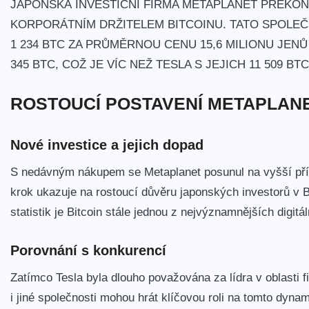
JAPONSKÁ INVESTIČNÍ FIRMA METAPLANET PŘEKON
KORPORÁTNÍM DRŽITELEM BITCOINU. ⁤TATO SPOLEČN
1 234 BTC ZA ⁣PRŮMĚRNOU ⁣CENU 15,6 MILIONU⁣ JEN
345 ‍BTC, COŽ ​JE VÍC NEŽ TESLA‍ S ⁣JEJICH 11 509 BTC
ROSTOUCÍ POSTAVENÍ METAPLANE
Nové investice a jejich dopad
S nedávným⁣ nákupem se Metaplanet posunul na vyšší příčk
krok ukazuje na rostoucí důvěru japonských investorů ⁣v Bi
statistik je Bitcoin stále⁣ jednou z nejvýznamnějších digitál
Porovnání s ​konkurencí
Zatímco Tesla byla dlouho považována ‌za lídra v oblasti f
‍i jiné společnosti⁤ mohou hrát klíčovou roli na tomto dyna