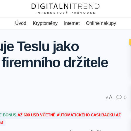
Úvod
Kryptoměny
Internet
Online nákupy
je Teslu jako
firemního držitele
A
0
A
TE BONUS
AŽ 600 USD VČETNĚ AUTOMATICKÉHO CASHBACKU AŽ
%!