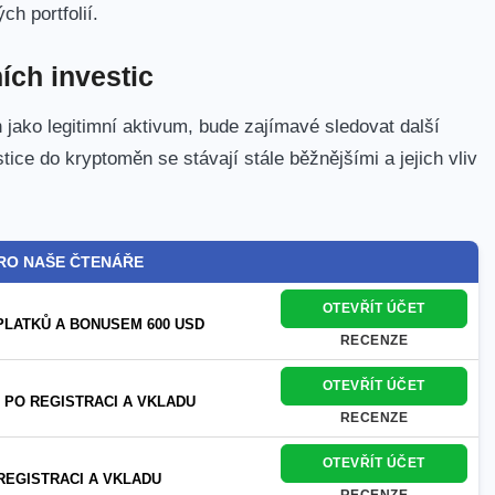
h portfolií.
ích investic
oin jako legitimní aktivum, ⁢bude zajímavé sledovat další
tice do kryptoměn se stávají stále běžnějšími a jejich vliv
RO NAŠE ČTENÁŘE
OTEVŘÍT ÚČET
PLATKŮ A BONUSEM 600 USD
RECENZE
OTEVŘÍT ÚČET
 PO REGISTRACI A VKLADU
RECENZE
OTEVŘÍT ÚČET
REGISTRACI A VKLADU
RECENZE