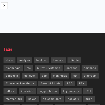
Tags
akcie
analyza
bankrot
binance
bitcoin
blockchain
btc
burzy kryptoměn
cardano
coinbase
dogecoin
do kwon
ecb
elon musk
eth
ethereum
Ethereum The Merge
Evropská Unie
FED
FTX
inflace
investice
krypto burza
kryptoměny
LTH
medvědí trh
návod
on-chain data
poplatky
price