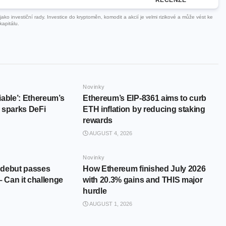
ko investiční rady. Investice do kryptoměn, komodit a akcií je velmi rizikové a může vést ke
kapitálu.
Novinky
iable’: Ethereum’s
Ethereum’s EIP-8361 aims to curb
 sparks DeFi
ETH inflation by reducing staking
rewards
AUGUST 4, 2026
Novinky
 debut passes
How Ethereum finished July 2026
– Can it challenge
with 20.3% gains and THIS major
hurdle
AUGUST 1, 2026