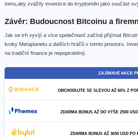
tomu,aby zvážily investice do kryptoměn jako součást svýc
Závěr: Budoucnost Bitcoinu a firemn
Jak se‍ trh vyvíjí a více⁢ společností ​začíná přijímat Bitc
kroky Metaplanetu a ‌dalších hráčů v tomto prostoru.​ Inves
na tradiční finance je nepopiratelný.
ZAJÍMAVÉ AKCE P
OBCHODUJTE SE SLEVOU AŽ 60% Z PO
ZDARMA BONUS AŽ DO VÝŠE 2500 USD
ZDARMA BONUS AŽ 3650 USD PO 