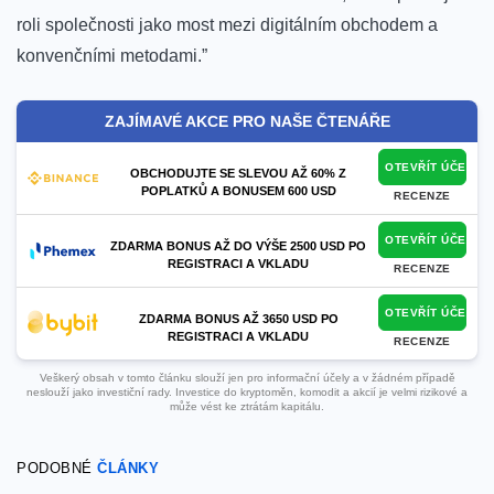
roli společnosti jako most mezi digitálním obchodem a
konvenčními metodami.”
ZAJÍMAVÉ AKCE PRO NAŠE ČTENÁŘE
OTEVŘÍT ÚČET
OBCHODUJTE SE SLEVOU AŽ 60% Z
POPLATKŮ A BONUSEM 600 USD
RECENZE
OTEVŘÍT ÚČET
ZDARMA BONUS AŽ DO VÝŠE 2500 USD PO
REGISTRACI A VKLADU
RECENZE
OTEVŘÍT ÚČET
ZDARMA BONUS AŽ 3650 USD PO
REGISTRACI A VKLADU
RECENZE
Veškerý obsah v tomto článku slouží jen pro informační účely a v žádném případě
neslouží jako investiční rady. Investice do kryptoměn, komodit a akcií je velmi rizikové a
může vést ke ztrátám kapitálu.
PODOBNÉ
ČLÁNKY