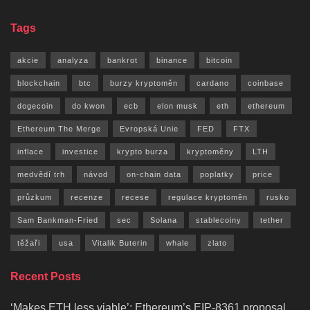
Tags
akcie
analyza
bankrot
binance
bitcoin
blockchain
btc
burzy kryptoměn
cardano
coinbase
dogecoin
do kwon
ecb
elon musk
eth
ethereum
Ethereum The Merge
Evropská Unie
FED
FTX
inflace
investice
krypto burza
kryptoměny
LTH
medvědí trh
návod
on-chain data
poplatky
price
průzkum
recenze
recese
regulace kryptoměn
rusko
Sam Bankman-Fried
sec
Solana
stablecoiny
tether
těžaři
usa
Vitalik Buterin
whale
zlato
Recent Posts
‘Makes ETH less viable’: Ethereum’s EIP-8361 proposal