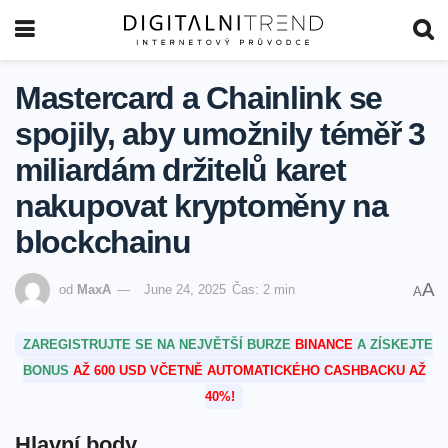
Mastercard a Chainlink se
spojily, aby umožnily téměř 3
miliardám držitelů karet
nakupovat kryptoměny na
blockchainu
A
od
MaxA
June 24, 2025
Čas: 2 min
A
ZAREGISTRUJTE SE NA NEJVĚTŠÍ BURZE
BINANCE
A ZÍSKEJTE
BONUS
AŽ 600 USD VČETNĚ AUTOMATICKÉHO CASHBACKU AŽ
40%!
Hlavní body