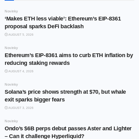
Novinky
‘Makes ETH less viable’: Ethereum’s EIP-8361
proposal sparks DeFi backlash
AUGUST 5, 2026
Novinky
Ethereum’s EIP-8361 aims to curb ETH inflation by
reducing staking rewards
AUGUST 4, 2026
Novinky
Solana’s price shows strength at $70, but whale
exit sparks bigger fears
AUGUST 3, 2026
Novinky
Ondo’s $6B perps debut passes Aster and Lighter
– Can it challenge Hyperliquid?