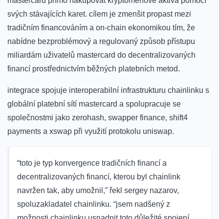
mastercard přímo nakupovat kryptoměnové aktiva pomocí
svých stávajících karet. cílem je zmenšit propast mezi
tradičním financováním a on-chain ekonomikou tím, že
nabídne bezproblémový a regulovaný způsob přístupu
miliardám uživatelů mastercard do decentralizovaných
financí prostřednictvím běžných platebních metod.
integrace spojuje interoperabilní infrastrukturu chainlinku s
globální platební sítí mastercard a spolupracuje se
společnostmi jako zerohash, swapper finance, shift4
payments a xswap při využití protokolu uniswap.
“toto je typ konvergence tradičních financí a
decentralizovaných financí, kterou byl chainlink
navržen tak, aby umožnil,” řekl sergey nazarov,
spoluzakladatel chainlinku. “jsem nadšený z
možnosti chainlinku usnadnit toto důležité spojení