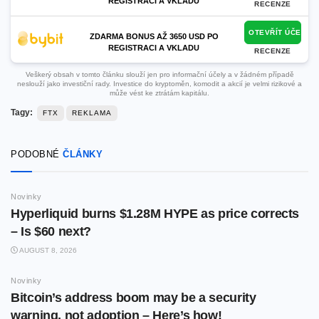
REGISTRACI A VKLADU
RECENZE
OTEVŘÍT ÚČET
ZDARMA BONUS AŽ 3650 USD PO
REGISTRACI A VKLADU
RECENZE
Veškerý obsah v tomto článku slouží jen pro informační účely a v žádném případě
neslouží jako investiční rady. Investice do kryptoměn, komodit a akcií je velmi rizikové a
může vést ke ztrátám kapitálu.
Tagy:
FTX
REKLAMA
PODOBNÉ
ČLÁNKY
Novinky
Hyperliquid burns $1.28M HYPE as price corrects
– Is $60 next?
AUGUST 8, 2026
Novinky
Bitcoin’s address boom may be a security
warning, not adoption – Here’s how!