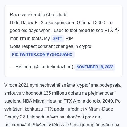
Race weekend in Abu Dhabi
Didn’t know FTX also sponsored Gumball 3000. Lol
good old days when I used to feel proud to see FTX 🥹
man I’m in tears. My
RIP
$FTT
Gotta respect constant changes in crypto
PIC.TWITTER.COM/PYG9XJUWHX
— Belinda (@ciaobelindazhou)
NOVEMBER 18, 2022
V roce 2021 nyní nechvalně známá kryptofirma
podepsala
smlouvu v hodnotě 135 milionů dolarů na přejmenování
stadionu NBA Miami Heat na FTX Arena do roku 2040. Po
vyhlášení konkurzu FTX podali úředníci v Miami-Dade
County 22. listopadu návrh na ukončení práv na
pojmenování.
Slyšení v této záležitosti je naplánováno na