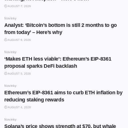
AUGUST 7, 2026
Novinky
Analyst: ‘Bitcoin’s bottom is still 2 months to go
from today’ – Here’s why
AUGUST 6, 2026
Novinky
‘Makes ETH less viable’: Ethereum’s EIP-8361
proposal sparks DeFi backlash
AUGUST 5, 2026
Novinky
Ethereum’s EIP-8361 aims to curb ETH inflation by
reducing staking rewards
AUGUST 4, 2026
Novinky
Solana’s price shows strength at $70, but whale