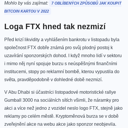
Mohlo by vás zajímat:
7 OBLÍBENÝCH ZPŮSOBŮ JAK KOUPIT
BITCOIN KARTOU V 2022
Loga FTX hned tak nezmizí
Před krizí likvidity a vyhlášením bankrotu v listopadu byla
společnost FTX dobře známá pro svůj plodný postoj k
uzavírání sponzorských dohod.
I když mnoho lidí v sektoru
i mimo něj nyní spojuje burzu s neúspěšnými finančními
institucemi, stopy po reklamní bombě, kterou vypustila do
světa, pravděpodobně v dohledné době nezmizí.
V Abu Dhabi si účastníci listopadové motoristické rallye
Gumball 3000 na sociálních sítích všimli, že náramky pro
akci a více než jedno z vozidel neslo logo FTX, stejně jako
reklamy po celém městě. Kryptoměnová burza se v době
zveřejnění akce na webu akce jako sponzor neobjevila.