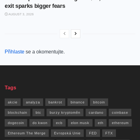
exit sparks bigger fears
AUGUST 3, 2026
Přihlaste
se a okomentujte.
Tags
akcie
analyza
bankrot
binance
bitcoin
blockchain
btc
burzy kryptoměn
cardano
coinbase
dogecoin
do kwon
ecb
elon musk
eth
ethereum
Ethereum The Merge
Evropská Unie
FED
FTX