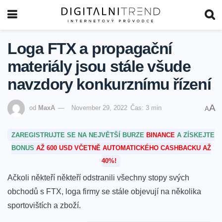
Loga FTX a propagační
materiály jsou stále všude
navzdory konkurznímu řízení
A
od
MaxA
November 29, 2022
Čas: 3 min
A
ZAREGISTRUJTE SE NA NEJVĚTŠÍ BURZE
BINANCE
A ZÍSKEJTE
BONUS
AŽ 600 USD VČETNĚ AUTOMATICKÉHO CASHBACKU AŽ
40%!
Ačkoli někteří někteří odstranili všechny stopy svých
obchodů s FTX, loga firmy se stále objevují na několika
sportovištích a zboží.