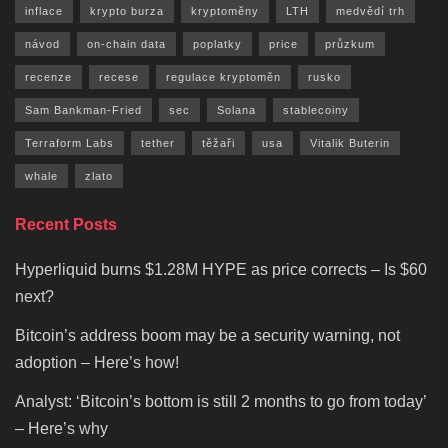
inflace
krypto burza
kryptoměny
LTH
medvědí trh
návod
on-chain data
poplatky
price
průzkum
recenze
recese
regulace kryptoměn
rusko
Sam Bankman-Fried
sec
Solana
stablecoiny
Terraform Labs
tether
těžaři
usa
Vitalik Buterin
whale
zlato
Recent Posts
Hyperliquid burns $1.28M HYPE as price corrects – Is $60
next?
Bitcoin’s address boom may be a security warning, not
adoption – Here’s how!
Analyst: ‘Bitcoin’s bottom is still 2 months to go from today’
– Here’s why