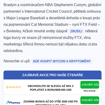
Bradym
a rozehrávačem NBA Stephenem Currym, globální
partnerství s International Cricket Council, pětiletá smlouva
s Major League Baseball a desetiletá dohoda o koupi práv
na pojmenování Cal Memorial Stadium – nyní FTX Field –
v Berkeley.
Ačkoli mnohé entity údajně
některá
ZRUŠILI
loga burzy ve snaze již neinzerovat služby FTX, vlna
marketingu šířená firmou nemusí být nějakou dobu zcela
odstraněna.
Nenechte si ujít:
KDE KOUPIT BITCOIN A KRYPTOMĚNY
ZAJÍMAVÉ AKCE PRO NAŠE ČTENÁŘE
OTEVŘÍT ÚČET
OBCHODUJTE SE SLEVOU AŽ 60% Z
POPLATKŮ A BONUSEM 600 USD
RECENZE
OTEVŘÍT ÚČET
ZDARMA BONUS AŽ DO VÝŠE 2500 USD PO