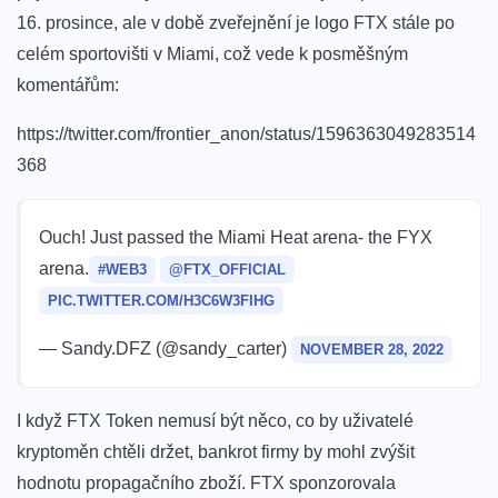
16. prosince, ale v době zveřejnění je logo FTX stále po
celém sportovišti v Miami, což vede k posměšným
komentářům:
https://twitter.com/frontier_anon/status/1596363049283514
368
Ouch! Just passed the Miami Heat arena- the FYX
arena.
#WEB3
@FTX_OFFICIAL
PIC.TWITTER.COM/H3C6W3FIHG
— Sandy.DFZ (@sandy_carter)
NOVEMBER 28, 2022
I když FTX Token
nemusí být něco, co by uživatelé
kryptoměn chtěli držet, bankrot firmy by mohl zvýšit
hodnotu propagačního zboží. FTX sponzorovala