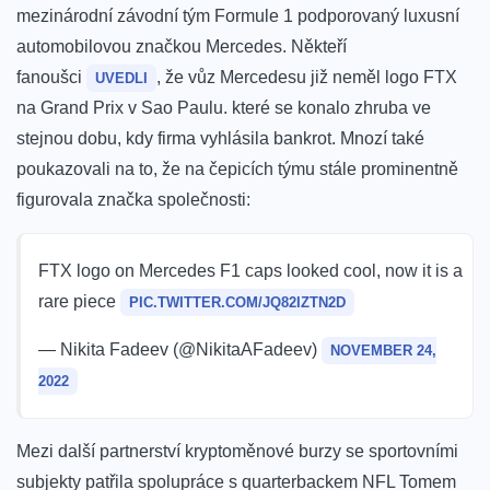
mezinárodní závodní tým Formule 1 podporovaný luxusní
automobilovou značkou Mercedes.
Někteří
fanoušci
, že vůz Mercedesu již neměl logo FTX
UVEDLI
na Grand Prix v Sao Paulu. které se konalo zhruba ve
stejnou dobu, kdy firma vyhlásila bankrot. Mnozí také
poukazovali na to, že na čepicích týmu stále prominentně
figurovala značka společnosti:
FTX logo on Mercedes F1 caps looked cool, now it is a
rare piece
PIC.TWITTER.COM/JQ82IZTN2D
— Nikita Fadeev (@NikitaAFadeev)
NOVEMBER 24,
2022
Mezi další partnerství kryptoměnové burzy se sportovními
subjekty patřila
spolupráce s quarterbackem NFL Tomem