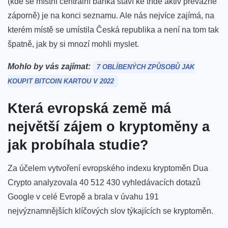
(kde se místní centrální banka staví ke třídě aktiv převážně
záporně) je na konci seznamu. Ale nás nejvíce zajímá, na
kterém místě se umístila Česká republika a není na tom tak
špatně, jak by si mnozí mohli myslet.
Mohlo by vás zajímat:
7 OBLÍBENÝCH ZPŮSOBŮ JAK
KOUPIT BITCOIN KARTOU V 2022
Která evropská země má
největší zájem o kryptoměny a
jak probíhala studie?
Za účelem vytvoření evropského indexu kryptoměn Dua
Crypto analyzovala 40 512 430 vyhledávacích dotazů
Google v celé Evropě a brala v úvahu 191
nejvýznamnějších klíčových slov týkajících se kryptoměn.