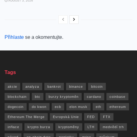
AUGUST 3, 2026
Přihlaste
se a okomentujte.
Tags
akcie
analyza
bankrot
binance
bitcoin
blockchain
btc
burzy kryptoměn
cardano
coinbase
dogecoin
do kwon
ecb
elon musk
eth
ethereum
Ethereum The Merge
Evropská Unie
FED
FTX
inflace
krypto burza
kryptoměny
LTH
medvědí trh
návod
on-chain data
poplatky
price
průzkum