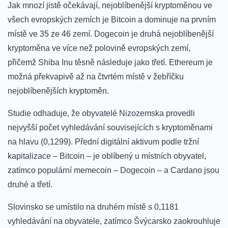
Jak mnozí jistě očekávají, nejoblíbenější kryptoměnou ve
všech evropských zemích je Bitcoin a dominuje na prvním
místě ve 35 ze 46 zemí.
Dogecoin
je druhá nejoblíbenější
kryptoměna ve více než polovině evropských zemí,
přičemž Shiba Inu těsně následuje jako třetí. Ethereum je
možná překvapivě
až na čtvrtém místě v žebříčku
nejoblíbenějších kryptoměn.
Studie
odhaduje
, že obyvatelé Nizozemska provedli
nejvyšší počet vyhledávání souvisejících s kryptoměnami
na hlavu (0,1299).
Přední digitální aktivum podle tržní
kapitalizace – Bitcoin – je oblíbený u místních obyvatel,
zatímco populární memecoin – Dogecoin – a Cardano jsou
druhé a třetí.
Slovinsko se umístilo na druhém místě s 0,1181
vyhledávání na obyvatele, zatímco Švýcarsko zaokrouhluje