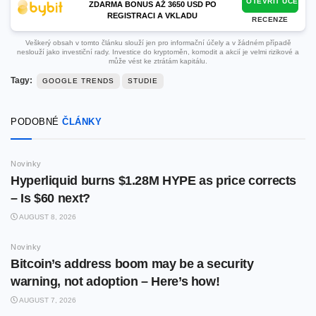
OTEVŘÍT ÚČET
ZDARMA BONUS AŽ 3650 USD PO
REGISTRACI A VKLADU
RECENZE
Veškerý obsah v tomto článku slouží jen pro informační účely a v žádném případě
neslouží jako investiční rady. Investice do kryptoměn, komodit a akcií je velmi rizikové a
může vést ke ztrátám kapitálu.
Tagy:
GOOGLE TRENDS
STUDIE
PODOBNÉ
ČLÁNKY
Novinky
Hyperliquid burns $1.28M HYPE as price corrects
– Is $60 next?
AUGUST 8, 2026
Novinky
Bitcoin’s address boom may be a security
warning, not adoption – Here’s how!
AUGUST 7, 2026