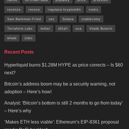
recenze
recese
regulace kryptoměn
rusko
Sam Bankman-Fried
sec
Solana
stablecoiny
Terraform Labs
tether
těžaři
usa
Vitalik Buterin
whale
zlato
Recent Posts
Hyperliquid burns $1.28M HYPE as price corrects – Is $60
next?
Bitcoin’s address boom may be a security warning, not
adoption – Here’s how!
Analyst: ‘Bitcoin’s bottom is still 2 months to go from today’
– Here’s why
‘Makes ETH less viable’: Ethereum’s EIP-8361 proposal