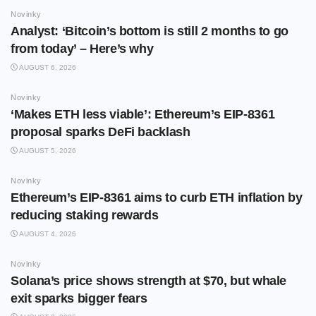
Novinky
Analyst: ‘Bitcoin’s bottom is still 2 months to go
from today’ – Here’s why
AUGUST 6, 2026
Novinky
‘Makes ETH less viable’: Ethereum’s EIP-8361
proposal sparks DeFi backlash
AUGUST 5, 2026
Novinky
Ethereum’s EIP-8361 aims to curb ETH inflation by
reducing staking rewards
AUGUST 4, 2026
Novinky
Solana’s price shows strength at $70, but whale
exit sparks bigger fears