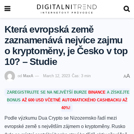
Která evropská země
zaznamenává nejvíce zajmu
o kryptoměny, je Česko v top
10? – Studie
A
od
MaxA
March 12, 2023
Čas: 3 min
A
ZAREGISTRUJTE SE NA NEJVĚTŠÍ BURZE
BINANCE
A ZÍSKEJTE
BONUS
AŽ 600 USD VČETNĚ AUTOMATICKÉHO CASHBACKU AŽ
40%!
Podle výzkumu Dua Crypto se Nizozemsko řadí mezi
evropské země s největším zájmem o kryptoměny.
Rusko