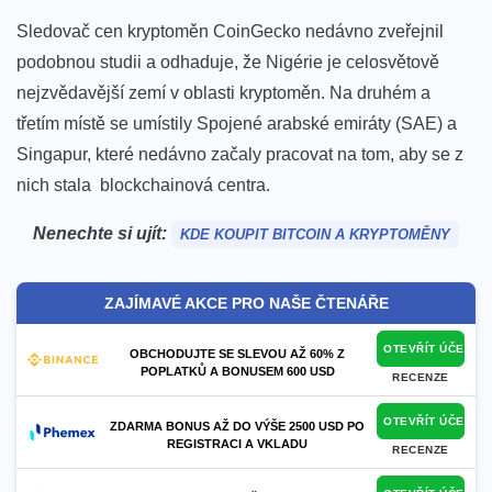
Sledovač cen kryptoměn CoinGecko nedávno zveřejnil
podobnou studii a
odhaduje
, že Nigérie je celosvětově
nejzvědavější zemí v oblasti kryptoměn.
Na druhém a
třetím místě se umístily Spojené arabské emiráty (SAE) a
Singapur, které nedávno začaly pracovat na tom, aby se z
nich stala blockchainová centra.
Nenechte si ujít:
KDE KOUPIT BITCOIN A KRYPTOMĚNY
ZAJÍMAVÉ AKCE PRO NAŠE ČTENÁŘE
OTEVŘÍT ÚČET
OBCHODUJTE SE SLEVOU AŽ 60% Z
POPLATKŮ A BONUSEM 600 USD
RECENZE
OTEVŘÍT ÚČET
ZDARMA BONUS AŽ DO VÝŠE 2500 USD PO
REGISTRACI A VKLADU
RECENZE