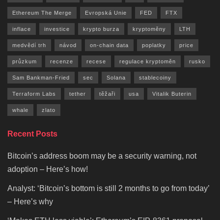
Ethereum The Merge
Evropská Unie
FED
FTX
inflace
investice
krypto burza
kryptoměny
LTH
medvědí trh
návod
on-chain data
poplatky
price
průzkum
recenze
recese
regulace kryptoměn
rusko
Sam Bankman-Fried
sec
Solana
stablecoiny
Terraform Labs
tether
těžaři
usa
Vitalik Buterin
whale
zlato
Recent Posts
Bitcoin’s address boom may be a security warning, not
adoption – Here’s how!
Analyst: ‘Bitcoin’s bottom is still 2 months to go from today’
– Here’s why