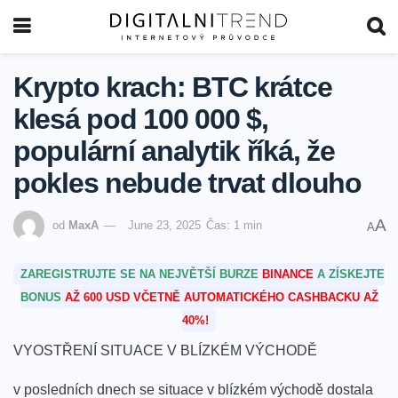
Krypto krach: BTC krátce
klesá pod 100 000 $,
populární analytik říká, že
pokles nebude trvat dlouho
A
od
MaxA
June 23, 2025
Čas: 1 min
A
ZAREGISTRUJTE SE NA NEJVĚTŠÍ BURZE
BINANCE
A ZÍSKEJTE
BONUS
AŽ 600 USD VČETNĚ AUTOMATICKÉHO CASHBACKU AŽ
40%!
VYOSTŘENÍ SITUACE V BLÍZKÉM VÝCHODĚ
v⁢ posledních dnech se situace v blízkém východě dostala