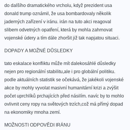
do dalšího dramatického vrcholu, když prezident usa ​
donald trump ⁢oznámil, že usa bombardovaly‍ několik
jaderných zařízení v iránu. irán na tuto akci reagoval
slibem odvetných opatření, která by mohla zahrnovat
vojenské údery ⁤a tím dále zhoršit již tak napjatou situaci.
DOPADY A MOŽNÉ DŮSLEDKY
tato eskalace konfliktu může mít ⁢dalekosáhlé důsledky
nejen pro regionální stabilitu,ale i ​pro globální politiku.
podle aktuálních statistik se očekává, že ⁤jakékoli vojenské
akce by mohly ⁣vyvolat masivní humanitární krizi a zvýšit⁤
počet uprchlíků prchajících před‌ násilím. navíc by to ‌mohlo
ovlivnit ceny ropy na světových trzích,což má přímý dopad
na ekonomiky​ mnoha zemí.
MOŽNOSTI ODPOVĚDI ‍IRÁNU