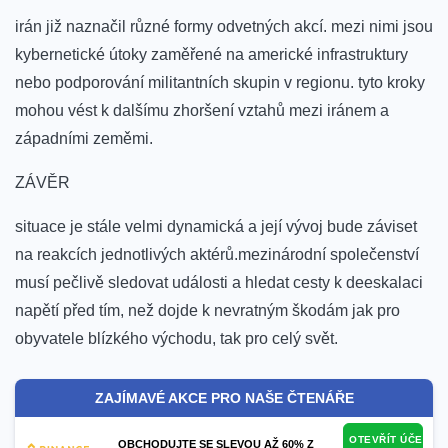
irán již naznačil ​různé formy ‍odvetných akcí.‍ mezi nimi​ jsou‍
kybernetické útoky zaměřené ‍na americké infrastruktury
nebo podporování militantních skupin ⁤v regionu. tyto kroky
mohou vést k dalšímu zhoršení vztahů mezi iránem‌ a
západními⁤ zeměmi.
ZÁVĚR
situace⁣ je stále ⁣velmi dynamická a její vývoj ‍bude záviset
‌na reakcích jednotlivých aktérů.mezinárodní společenství
musí​ pečlivě sledovat ⁢události a hledat cesty k deeskalaci
napětí před tím, než dojde k nevratným škodám jak pro
obyvatele blízkého východu, tak​ pro celý svět.
ZAJÍMAVÉ AKCE PRO NAŠE ČTENÁŘE
OTEVŘÍT ÚČET
OBCHODUJTE SE SLEVOU AŽ 60% Z