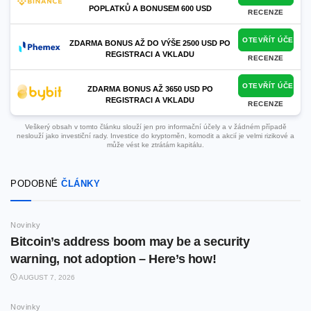
POPLATKŮ A BONUSEM 600 USD
RECENZE
OTEVŘÍT ÚČET
ZDARMA BONUS AŽ DO VÝŠE 2500 USD PO
REGISTRACI A VKLADU
RECENZE
OTEVŘÍT ÚČET
ZDARMA BONUS AŽ 3650 USD PO
REGISTRACI A VKLADU
RECENZE
Veškerý obsah v tomto článku slouží jen pro informační účely a v žádném případě
neslouží jako investiční rady. Investice do kryptoměn, komodit a akcií je velmi rizikové a
může vést ke ztrátám kapitálu.
PODOBNÉ
ČLÁNKY
Novinky
Bitcoin’s address boom may be a security
warning, not adoption – Here’s how!
AUGUST 7, 2026
Novinky