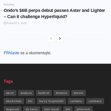
Novinky
Ondo’s $6B perps debut passes Aster and Lighter
– Can it challenge Hyperliquid?
AUGUST 2, 2026
Přihlaste
se a okomentujte.
Tags
akcie
analyza
bankrot
binance
bitcoin
blockchain
btc
burzy kryptoměn
cardano
coinbase
dogecoin
do kwon
elon musk
eth
ethereum