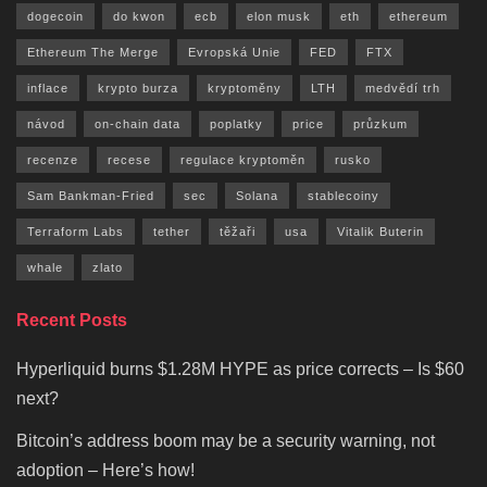
dogecoin
do kwon
ecb
elon musk
eth
ethereum
Ethereum The Merge
Evropská Unie
FED
FTX
inflace
krypto burza
kryptoměny
LTH
medvědí trh
návod
on-chain data
poplatky
price
průzkum
recenze
recese
regulace kryptoměn
rusko
Sam Bankman-Fried
sec
Solana
stablecoiny
Terraform Labs
tether
těžaři
usa
Vitalik Buterin
whale
zlato
Recent Posts
Hyperliquid burns $1.28M HYPE as price corrects – Is $60
next?
Bitcoin’s address boom may be a security warning, not
adoption – Here’s how!