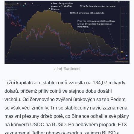
zdroj: Santiment
Tržní kapitalizace stablecoinů vzrostla na 134,07 miliardy
dolarů, přičemž příliv coinů ve stejnou dobu dosáhl
vrcholu. Od červnového zvýšení úrokových sazeb Fedem
se však věci změnily. Trh se stablecoiny navíc zaznamenal
masivní přesuny držeb poté, co Binance odhalila své plány
na konverzi USDC na BUSD. Po nedávném propadu FTX
zaznamenal Tether obrovský exodus, zatímco BUSD a