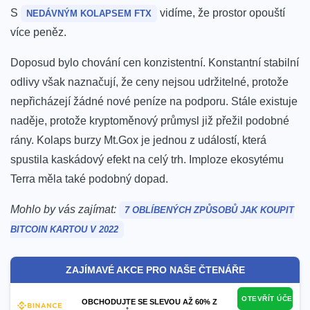
S
vidíme, že prostor opouští
NEDÁVNÝM KOLAPSEM FTX
více peněz.
Doposud bylo chování cen konzistentní.
Konstantní stabilní
odlivy však naznačují, že ceny nejsou udržitelné, protože
nepřicházejí žádné nové peníze na podporu.
Stále existuje
naděje, protože kryptoměnový průmysl již přežil podobné
rány. Kolaps burzy Mt.Gox je jednou z událostí, která
spustila kaskádový efekt na celý trh. Imploze ekosytému
Terra měla také podobný dopad.
Mohlo by vás zajímat:
7 OBLÍBENÝCH ZPŮSOBŮ JAK KOUPIT
BITCOIN KARTOU V 2022
ZAJÍMAVÉ AKCE PRO NAŠE ČTENÁŘE
OTEVŘÍT ÚČET
OBCHODUJTE SE SLEVOU AŽ 60% Z