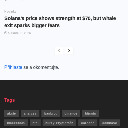
Novinky
Solana’s price shows strength at $70, but whale
exit sparks bigger fears
AUGUST 3, 2026
Přihlaste
se a okomentujte.
Tags
akcie
analyza
bankrot
binance
bitcoin
blockchain
btc
burzy kryptoměn
cardano
coinbase