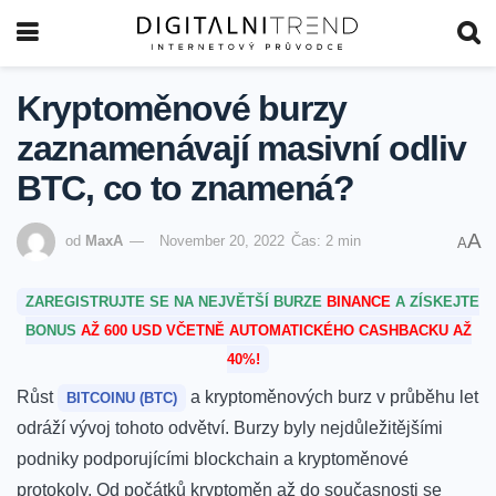
Kryptoměnové burzy
zaznamenávají masivní odliv
BTC, co to znamená?
A
od
MaxA
November 20, 2022
Čas: 2 min
A
ZAREGISTRUJTE SE NA NEJVĚTŠÍ BURZE
BINANCE
A ZÍSKEJTE
BONUS
AŽ 600 USD VČETNĚ AUTOMATICKÉHO CASHBACKU AŽ
40%!
Růst
a kryptoměnových burz v průběhu let
BITCOINU (BTC)
odráží vývoj tohoto odvětví.
Burzy byly nejdůležitějšími
podniky podporujícími blockchain a kryptoměnové
protokoly. Od počátků kryptoměn až do současnosti se