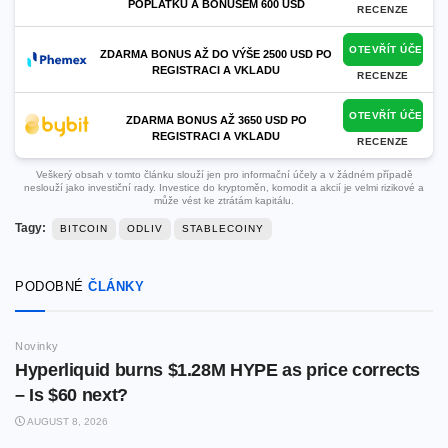
POPLATKŮ A BONUSEM 600 USD
RECENZE
OTEVŘÍT ÚČET
ZDARMA BONUS AŽ DO VÝŠE 2500 USD PO
REGISTRACI A VKLADU
RECENZE
OTEVŘÍT ÚČET
ZDARMA BONUS AŽ 3650 USD PO
REGISTRACI A VKLADU
RECENZE
Veškerý obsah v tomto článku slouží jen pro informační účely a v žádném případě
neslouží jako investiční rady. Investice do kryptoměn, komodit a akcií je velmi rizikové a
může vést ke ztrátám kapitálu.
Tagy:
BITCOIN
ODLIV
STABLECOINY
PODOBNÉ
ČLÁNKY
Novinky
Hyperliquid burns $1.28M HYPE as price corrects
– Is $60 next?
AUGUST 8, 2026