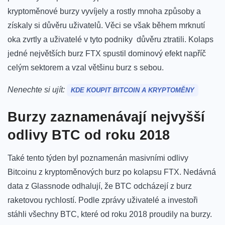
kryptoměnové burzy vyvíjely a rostly mnoha způsoby a
získaly si důvěru uživatelů. Věci se však během mrknutí
oka zvrtly a uživatelé v tyto podniky důvěru ztratili. Kolaps
jedné největších burz FTX spustil dominový efekt napříč
celým sektorem a vzal většinu burz s sebou.
Nenechte si ujít:
KDE KOUPIT BITCOIN A KRYPTOMĚNY
Burzy zaznamenávají nejvyšší
odlivy BTC od roku 2018
Také tento týden byl poznamenán masivními odlivy
Bitcoinu z kryptoměnových burz po kolapsu FTX. Nedávná
data z Glassnode odhalují, že BTC odcházejí z burz
raketovou rychlostí. Podle zprávy uživatelé a investoři
stáhli všechny BTC, které od roku 2018 proudily na burzy.