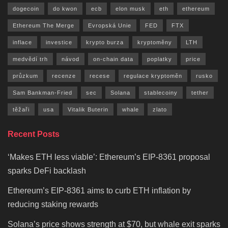
dogecoin
do kwon
ecb
elon musk
eth
ethereum
Ethereum The Merge
Evropská Unie
FED
FTX
inflace
investice
krypto burza
kryptoměny
LTH
medvědí trh
návod
on-chain data
poplatky
price
průzkum
recenze
recese
regulace kryptoměn
rusko
Sam Bankman-Fried
sec
Solana
stablecoiny
tether
těžaři
usa
Vitalik Buterin
whale
zlato
Recent Posts
‘Makes ETH less viable’: Ethereum’s EIP-8361 proposal
sparks DeFi backlash
Ethereum’s EIP-8361 aims to curb ETH inflation by
reducing staking rewards
Solana’s price shows strength at $70, but whale exit sparks