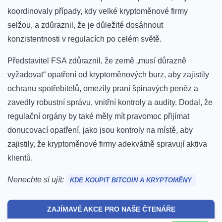
koordinovaly případy, kdy velké kryptoměnové firmy
selžou, a zdůraznil, že je důležité dosáhnout
konzistentnosti v regulacích po celém světě.
Představitel FSA zdůraznil, že země „musí důrazně
vyžadovat“ opatření od kryptoměnových burz, aby zajistily
ochranu spotřebitelů, omezily praní špinavých peněz a
zavedly robustní správu, vnitřní kontroly a audity.
Dodal, že
regulační orgány by také měly mít pravomoc přijímat
donucovací opatření, jako jsou kontroly na místě, aby
zajistily, že kryptoměnové firmy adekvátně spravují aktiva
klientů.
Nenechte si ujít:
KDE KOUPIT BITCOIN A KRYPTOMĚNY
ZAJÍMAVÉ AKCE PRO NAŠE ČTENÁŘE