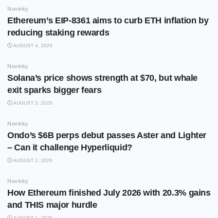
Novinky
Ethereum’s EIP-8361 aims to curb ETH inflation by
reducing staking rewards
AUGUST 4, 2026
Novinky
Solana’s price shows strength at $70, but whale
exit sparks bigger fears
AUGUST 3, 2026
Novinky
Ondo’s $6B perps debut passes Aster and Lighter
– Can it challenge Hyperliquid?
AUGUST 2, 2026
Novinky
How Ethereum finished July 2026 with 20.3% gains
and THIS major hurdle
AUGUST 1, 2026