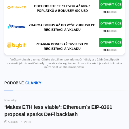
OTEVŘÍT ÚČET
OBCHODUJTE SE SLEVOU AŽ 60% Z
POPLATKŮ A BONUSEM 600 USD
RECENZE
OTEVŘÍT ÚČET
ZDARMA BONUS AŽ DO VÝŠE 2500 USD PO
REGISTRACI A VKLADU
RECENZE
OTEVŘÍT ÚČET
ZDARMA BONUS AŽ 3650 USD PO
REGISTRACI A VKLADU
RECENZE
Veškerý obsah v tomto článku slouží jen pro informační účely a v žádném případě
neslouží jako investiční rady. Investice do kryptoměn, komodit a akcií je velmi rizikové a
může vést ke ztrátám kapitálu.
PODOBNÉ
ČLÁNKY
Novinky
‘Makes ETH less viable’: Ethereum’s EIP-8361
proposal sparks DeFi backlash
AUGUST 5, 2026