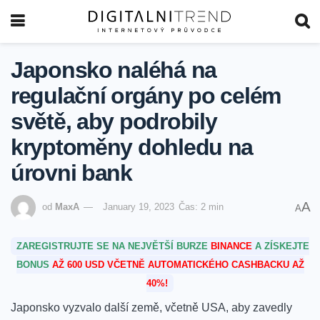
Japonsko naléhá na
regulační orgány po celém
světě, aby podrobily
kryptoměny dohledu na
úrovni bank
A
od
MaxA
January 19, 2023
Čas: 2 min
A
ZAREGISTRUJTE SE NA NEJVĚTŠÍ BURZE
BINANCE
A ZÍSKEJTE
BONUS
AŽ 600 USD VČETNĚ AUTOMATICKÉHO CASHBACKU AŽ
40%!
Japonsko vyzvalo další země, včetně USA, aby zavedly