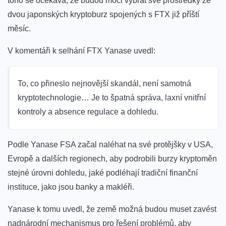
toho se očekává, že budou moci vybrat své prostředky ze
dvou japonských kryptoburz spojených s FTX již příští
měsíc.
V komentáři k selhání FTX Yanase uvedl:
To, co přineslo nejnovější skandál, není samotná
kryptotechnologie… Je to špatná správa, laxní vnitřní
kontroly a absence regulace a dohledu.
Podle Yanase FSA začal naléhat na své protějšky v USA,
Evropě a dalších regionech, aby podrobili burzy kryptoměn
stejné úrovni dohledu, jaké podléhají tradiční finanční
instituce, jako jsou banky a makléři.
Yanase k tomu uvedl, že země možná budou muset zavést
nadnárodní mechanismus pro řešení problémů, aby