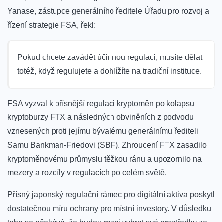
Yanase, zástupce generálního ředitele Úřadu pro rozvoj a
řízení strategie FSA, řekl:
Pokud chcete zavádět účinnou regulaci, musíte dělat
totéž, když regulujete a dohlížíte na tradiční instituce.
FSA vyzval k přísnější regulaci kryptoměn po kolapsu
kryptoburzy FTX a následných obviněních z podvodu
vznesených proti jejímu bývalému generálnímu řediteli
Samu Bankman-Friedovi (SBF). Zhroucení FTX zasadilo
kryptoměnovému průmyslu těžkou ránu a upozornilo na
mezery a rozdíly v regulacích po celém světě.
Přísný japonský regulační rámec pro digitální aktiva poskytl
dostatečnou míru ochrany pro místní investory. V důsledku