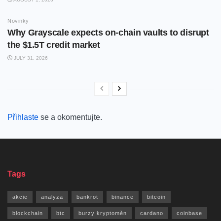
Novinky
Why Grayscale expects on-chain vaults to disrupt
the $1.5T credit market
JULY 31, 2026
Přihlaste
se a okomentujte.
Tags
akcie
analyza
bankrot
binance
bitcoin
blockchain
btc
burzy kryptoměn
cardano
coinbase