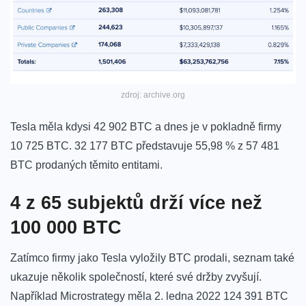
zdroj: archive.org
Tesla měla kdysi 42 902 BTC a dnes je v pokladně firmy
10 725 BTC. 32 177 BTC představuje 55,98 % z 57 481
BTC prodaných těmito entitami.
4 z 65 subjektů drží více než
100 000 BTC
Zatímco firmy jako Tesla vyložily BTC prodali, seznam také
ukazuje několik společností, které své držby zvyšují.
Například Microstrategy měla 2. ledna 2022 124 391 BTC