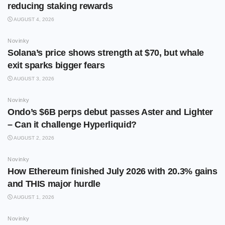
reducing staking rewards
AUGUST 4, 2026
Novinky
Solana’s price shows strength at $70, but whale
exit sparks bigger fears
AUGUST 3, 2026
Novinky
Ondo’s $6B perps debut passes Aster and Lighter
– Can it challenge Hyperliquid?
AUGUST 2, 2026
Novinky
How Ethereum finished July 2026 with 20.3% gains
and THIS major hurdle
AUGUST 1, 2026
Novinky