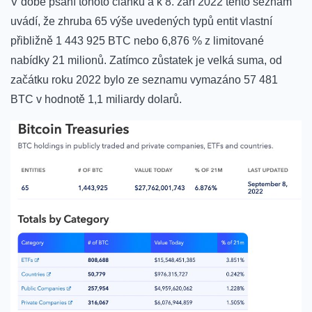
V době psaní tohoto článku a k 8. září 2022 tento seznam
uvádí, že zhruba 65 výše uvedených typů entit vlastní
přibližně 1 443 925 BTC nebo 6,876 % z limitované
nabídky 21 milionů. Zatímco zůstatek je velká suma, od
začátku roku 2022 bylo ze seznamu vymazáno 57 481
BTC v hodnotě 1,1 miliardy dolarů.