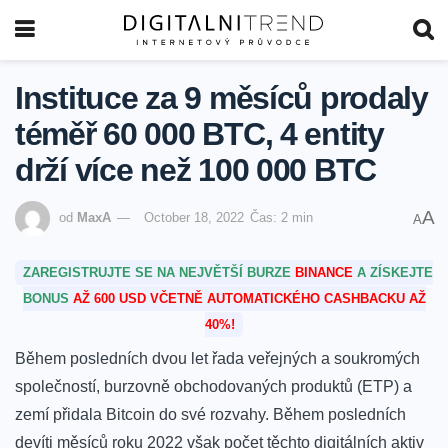
Instituce za 9 měsíců prodaly
téměř 60 000 BTC, 4 entity
drží více než 100 000 BTC
A
od
MaxA
October 18, 2022
Čas: 2 min
A
ZAREGISTRUJTE SE NA NEJVĚTŠÍ BURZE
BINANCE
A ZÍSKEJTE
BONUS
AŽ 600 USD VČETNĚ AUTOMATICKÉHO CASHBACKU AŽ
40%!
Během posledních dvou let řada veřejných a soukromých
společností, burzovně obchodovaných produktů (ETP) a
zemí přidala Bitcoin do své rozvahy.
Během posledních
devíti měsíců roku 2022 však počet těchto digitálních aktiv