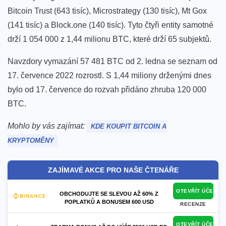
Bitcoin Trust (643 tisíc), Microstrategy (130 tisíc), Mt Gox
(141 tisíc) a Block.one (140 tisíc). Tyto čtyři entity samotné
drží 1 054 000 z 1,44 milionu BTC, které drží 65 subjektů.
Navzdory vymazání 57 481 BTC od 2. ledna se seznam od
17. července 2022 rozrostl. S 1,44 miliony drženými dnes
bylo od 17. července do rozvah přidáno zhruba 120 000
BTC.
Mohlo by vás zajímat:
KDE KOUPIT BITCOIN A
KRYPTOMĚNY
ZAJÍMAVÉ AKCE PRO NAŠE ČTENÁŘE
OTEVŘÍT ÚČET
OBCHODUJTE SE SLEVOU AŽ 60% Z
POPLATKŮ A BONUSEM 600 USD
RECENZE
OTEVŘÍT ÚČET