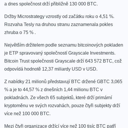
a dnes společnost drží přibližně 130 000 BTC.
Držby Microstrategy vzrostly od začátku roku o 4,51 %.
Rozvaha Tesly na druhou stranu zaznamenala pokles
zhruba o 75 % .
Největším držitelem podle seznamu bitcoinových pokladen
je ETP spravovaný společností Grayscale Investments.
Bitcoin Trust společnosti Grayscale drží 643 572 BTC, což
odpovídá hodnotě 12,37 miliardy USD v USD.
Z nabídky 21 milionů představují BTC držené GBTC 3,065
% a je to 44,57 % z dnešních 1,44 milionu BTC v
pokladnách. Ze všech 65 subjektů, které drží primární
kryptoměnu ve svých rozvahách, pouze čtyři subjekty drží
více než 100 000 BTC.
Mezi čtyři organizace držící více než 100 tisíc BTC patří