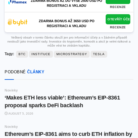
ZDARMA BONUS AŽ DO VÝŠE 2500 USD PO
REGISTRACI A VKLADU
RECENZE
OTEVŘÍT ÚČET
ZDARMA BONUS AŽ 3650 USD PO
REGISTRACI A VKLADU
RECENZE
Veškerý obsah v tomto článku slouží jen pro informační účely a v žádném případě
neslouží jako investiční rady. Investice do kryptoměn, komodit a akcií je velmi rizikové a
může vést ke ztrátám kapitálu.
Tagy:
BTC
INSTITUCE
MICROSTRATEGY
TESLA
PODOBNÉ
ČLÁNKY
Novinky
‘Makes ETH less viable’: Ethereum’s EIP-8361
proposal sparks DeFi backlash
AUGUST 5, 2026
Novinky
Ethereum’s EIP-8361 aims to curb ETH inflation by