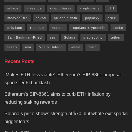
inflace
investice
krypto burza
kryptoměny
LTH
medvědí trh
návod
on-chain data
poplatky
price
průzkum
recenze
recese
regulace kryptoměn
rusko
Sam Bankman-Fried
sec
Solana
stablecoiny
tether
těžaři
usa
Vitalik Buterin
whale
zlato
Recent Posts
‘Makes ETH less viable’: Ethereum’s EIP-8361 proposal
sparks DeFi backlash
Ethereum’s EIP-8361 aims to curb ETH inflation by
reducing staking rewards
Solana’s price shows strength at $70, but whale exit sparks
bigger fears