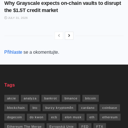
Why Grayscale expects on-chain vaults to disrupt
the $1.5T credit market
JULY 31, 2026
Přihlaste
se a okomentujte.
Tags
akcie
analyza
bankrot
binance
bitcoin
blockchain
btc
burzy kryptoměn
cardano
coinbase
dogecoin
do kwon
ecb
elon musk
eth
ethereum
Ethereum The Merge
Evropská Unie
FED
FTX