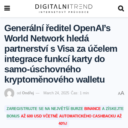
Generální ředitel OpenAI’s
World Network hledá
partnerství s Visa za účelem
integrace funkcí karty do
samo-úschovného
kryptoměnového walletu
A
od
Ondřej
March 24, 2025
Čas: 1 min
A
ZAREGISTRUJTE SE NA NEJVĚTŠÍ BURZE
BINANCE
A ZÍSKEJTE
BONUS
AŽ 600 USD VČETNĚ AUTOMATICKÉHO CASHBACKU AŽ
40%!