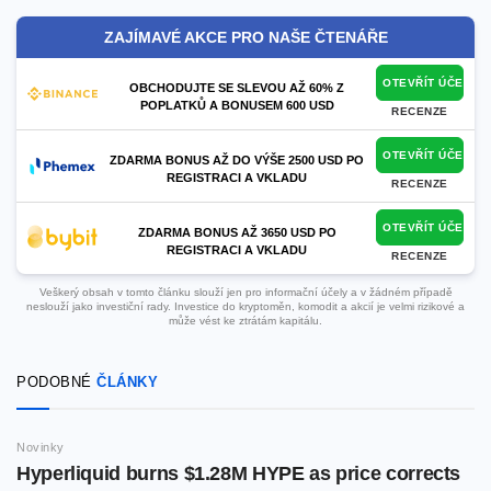
ZAJÍMAVÉ AKCE PRO NAŠE ČTENÁŘE
OTEVŘÍT ÚČET
OBCHODUJTE SE SLEVOU AŽ 60% Z
POPLATKŮ A BONUSEM 600 USD
RECENZE
OTEVŘÍT ÚČET
ZDARMA BONUS AŽ DO VÝŠE 2500 USD PO
REGISTRACI A VKLADU
RECENZE
OTEVŘÍT ÚČET
ZDARMA BONUS AŽ 3650 USD PO
REGISTRACI A VKLADU
RECENZE
Veškerý obsah v tomto článku slouží jen pro informační účely a v žádném případě
neslouží jako investiční rady. Investice do kryptoměn, komodit a akcií je velmi rizikové a
může vést ke ztrátám kapitálu.
PODOBNÉ
ČLÁNKY
Novinky
Hyperliquid burns $1.28M HYPE as price corrects