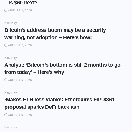
– Is $60 next?
AUGUST 8, 2026
Novinky
Bitcoin’s address boom may be a security
warning, not adoption – Here’s how!
AUGUST 7, 2026
Novinky
Analyst: ‘Bitcoin’s bottom is still 2 months to go
from today’ – Here’s why
AUGUST 6, 2026
Novinky
‘Makes ETH less viable’: Ethereum’s EIP-8361
proposal sparks DeFi backlash
AUGUST 5, 2026
Novinky